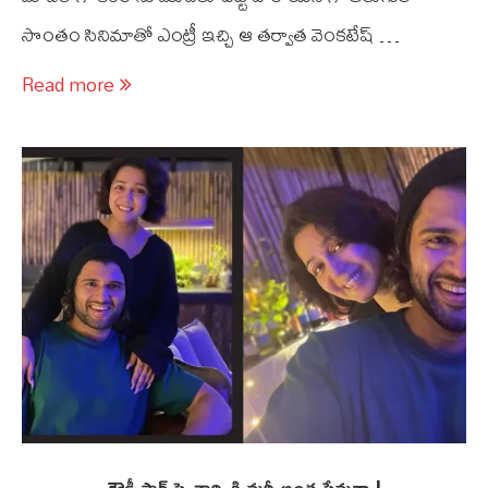
సొంతం సినిమాతో ఎంట్రీ ఇచ్చి ఆ తర్వాత వెంకటేష్ …
Read more
రౌడీ స్టార్ పై ఛార్మి కి మరీ అంత ప్రేమనా !