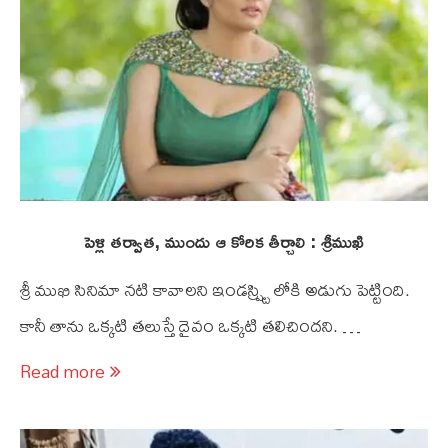
పెళ్లి తర్వాత, ముందు ఆ కోరిక తీర్చాలి : శ్రీముఖి
శ్రీ ముఖి సినిమా నటి కావాలని ఇండస్ష్ట్రి లోకి అడుగు పెట్టింది.
కానీ తాను ఒక్కటి తలుస్తే దైవం ఒక్కటి తలిచిందని. …
Read more