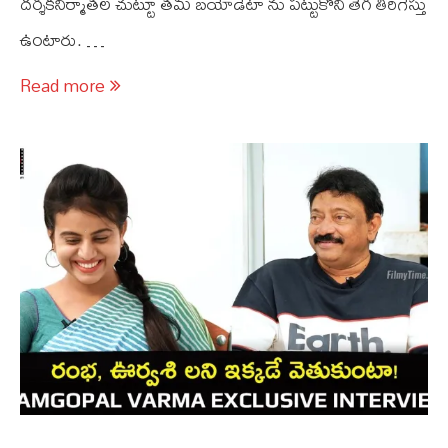
దర్శకనిర్మాతల చుట్టూ తమ బయోడేటా ను పట్టుకొని తెగ తిరిగేస్తు
ఉంటారు. …
Read more