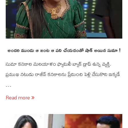
అందరి ముందు ఆ జంట ఆ పని చేయడంతో షాక్ అయిన సుమా !
సుమా కనకాల మలయాళం ఫ్యామిలీ బ్యాక్ డ్రాప్ ఉన్న వ్యక్తి.
ప్రముఖ నటుడు రాజీవ్ కనకాలను ప్రేమించి పెళ్లి చేసుకొని ఇక్కడే
…
Read more