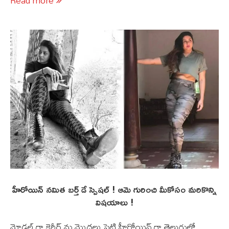
Read more
హీరోయిన్ నమిత బర్త్ డే స్పెషల్ ! ఆమె గురించి మీకోసం మరికొన్ని
విషయాలు !
మోడల్ గా కెరీర్ ను మొదలు పెట్టి హీరోయిన్ గా తెలుగులో