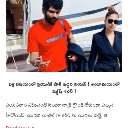
పెళ్లి విషయంలో ప్రియుడికి షాక్ ఇచ్చిన నయన్ ! అయోమయంలో
విజ్ఞేష్ శివన్ !
నయనతార ఎటువంటి సినిమా బ్యాక్ గ్రౌండ్ లేకుండా వచ్చిన
హీరోయిన్. మొదట మోడల్ గా కెరీర్ ను మొదలు పెట్టి, ఆ …