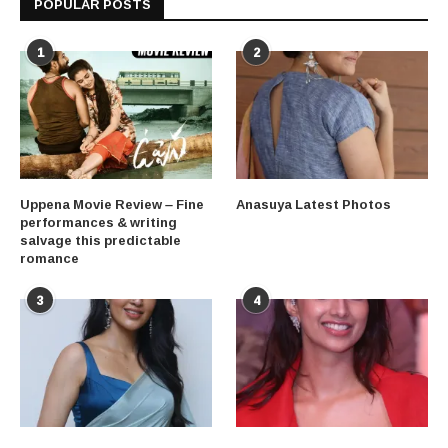
POPULAR POSTS
1
2
Uppena Movie Review – Fine
Anasuya Latest Photos
performances & writing
salvage this predictable
romance
3
4