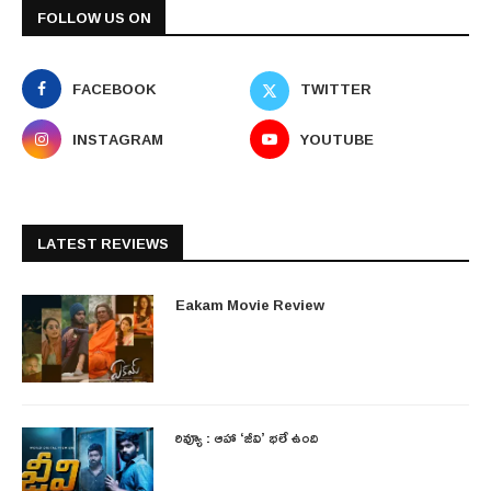
FOLLOW US ON
FACEBOOK
TWITTER
INSTAGRAM
YOUTUBE
LATEST REVIEWS
Eakam Movie Review
రివ్యూ : ఆహా ‘జీవి’ భలే ఉంది