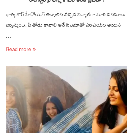
ఛార్మి కౌర్ హీరోయిన్ అవ్వాలని వచ్చిన నిర్మాతగా మారి సినిమాలు
నిర్మిస్తుంది. నీ తోడు కావాలి అనే సినిమాతో పరిచయం అయిన
…
Read more