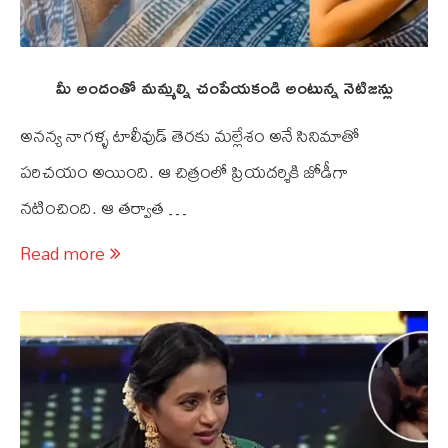
మీ అందంతో మమ్మల్ని చంపేయకండి అంటున్న నెటిజన్లు
అనన్య నాగళ్ళ టాలీవుడ్ తెరకు మల్లేశం అనే సినిమాతో
పరిచయం అయింది. ఆ చిత్రంలో ప్రియదర్శికి జోడీగా
నటించింది. ఆ తర్వాత …
Read more