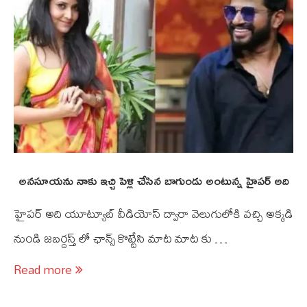
అనసూయను నాకు ఇచ్చి పెళ్లి చేసిన బాగుండు అంటున్న హైపర్ అది
హైపర్ అది యూట్యూబ్ వీడియోస్ ద్వారా వెలుగులోకి వచ్చి అక్కడి
నుండి జబర్దస్త్ లో ఛాన్స్ కొట్టేసి మాట మాట కు …
Read more