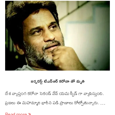
జర్నలిస్ట్ టి‌ఎన్‌ఆర్ కరోనా తో మృతి
దేశ వ్యాప్తంగ కరోనా సెకండ్ వేవ్ యమ స్పీడ్ గా వ్యాపిస్తుంది.
ప్రజలు ఈ మహమ్మారి భారీన పడి ప్రాణాలు కోల్పోతున్నారు. …
Read more