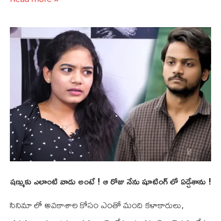
షణ్ముకు ఎలాంటి వాడు అంటే ! ఆ రోజు నేను షూటింగ్ లో ఏడ్చేశాను !
సినిమా లో అవకాశాల కోసం ఎంతో మంది కళాకారులు,