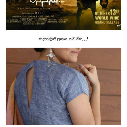
మధురపూడి గ్రామం అనే నేను…!