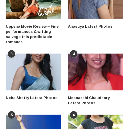
Uppena Movie Review – Fine
Anasuya Latest Photos
performances & writing
salvage this predictable
romance
3
4
Neha Shetty Latest Photos
Meenakshi Chaudhary
Latest Photos
5
6