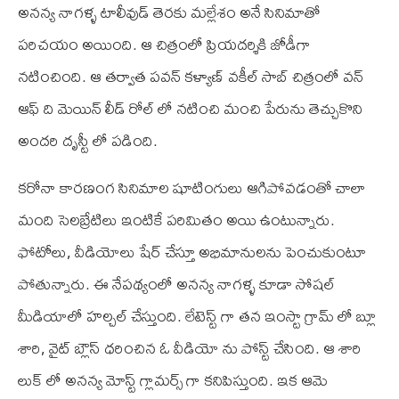
అనన్య నాగళ్ళ టాలీవుడ్ తెరకు మల్లేశం అనే సినిమాతో
పరిచయం అయింది. ఆ చిత్రంలో ప్రియదర్శికి జోడీగా
నటించింది. ఆ తర్వాత పవన్ కళ్యాణ్ వకీల్ సాబ్ చిత్రంలో వన్
ఆఫ్ ది మెయిన్ లీడ్ రోల్ లో నటించి మంచి పేరును తెచ్చుకొని
అందరి దృస్టీ లో పడింది.
కరోనా కారణంగ సినిమాల షూటింగులు ఆగిపోవడంతో చాలా
మంది సెలబ్రేటిలు ఇంటికే పరిమితం అయి ఉంటున్నారు.
ఫోటోలు, వీడియోలు షేర్ చేస్తూ అభిమానులను పెంచుకుంటూ
పోతున్నారు. ఈ నేపథ్యంలో అనన్య నాగళ్ళ కూడా సోషల్
మీడియాలో హల్చల్ చేస్తుంది. లేటెస్ట్ గా తన ఇంస్టా గ్రామ్ లో బ్లూ
శారి, వైట్ బ్లౌస్ ధరించిన ఓ వీడియో ను పోస్ట్ చేసింది. ఆ శారి
లుక్ లో అనన్య మోస్ట్ గ్లామర్స్ గా కనిపిస్తుంది. ఇక ఆమె