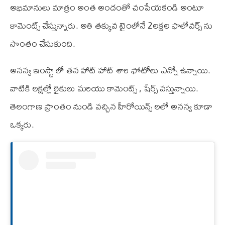
అభిమానులు మాత్రం అంత అందంతో చంపేయకండి అంటూ
కామెంట్స్ చేస్తున్నారు. అతి తక్కువ టైంలోనే 2లక్షల ఫాలోవర్స్ ను
సొంతం చేసుకుంది.
అనన్య ఇంస్టా లో తన హాట్ హాట్ శారి ఫోటోలు ఎన్నో ఉన్నాయి.
వాటికి లక్షల్లో లైకులు మరియు కామెంట్స్ , షేర్స్ వస్తున్నాయి.
తెలంగాణ ప్రాంతం నుండి వచ్చిన హీరోయిన్స్ లలో అనన్య కూడా
ఒక్కరు.