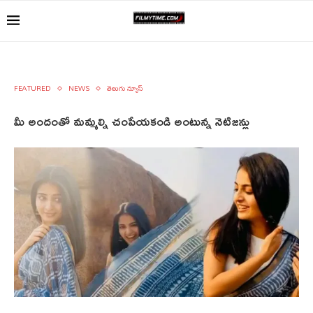
FEATURED
NEWS
తెలుగు న్యూస్
మీ అందంతో మమ్మల్ని చంపేయకండి అంటున్న నెటిజన్లు