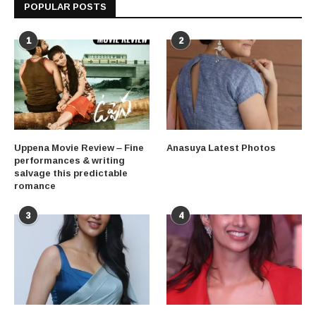
POPULAR POSTS
1
2
Uppena Movie Review – Fine
Anasuya Latest Photos
performances & writing
salvage this predictable
romance
3
4