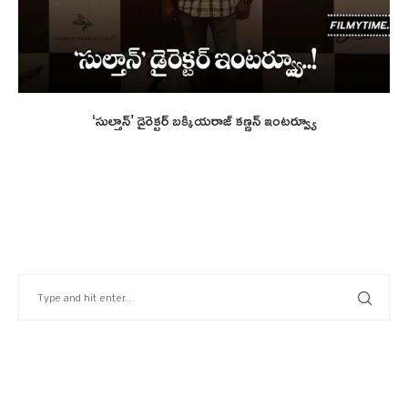
‘సుల్తాన్’ డైరెక్టర్ బ‌క్కియ‌రాజ్ క‌ణ్ణన్ ఇంటర్వ్యూ