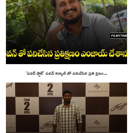
‘పవర్ స్టార్’ పవన్ కళ్యాణ్ తో పనిచేసిన ప్రతి క్షణం...