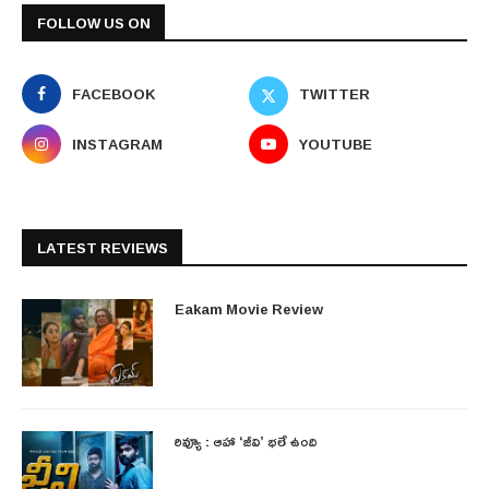
FOLLOW US ON
FACEBOOK
TWITTER
INSTAGRAM
YOUTUBE
LATEST REVIEWS
Eakam Movie Review
రివ్యూ : ఆహా ‘జీవి’ భలే ఉంది