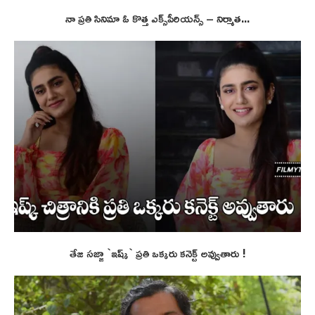
నా ప్ర‌తి సినిమా ఓ కొత్త ఎక్స్‌పీరియ‌న్స్ – నిర్మాత...
తేజ సజ్జా `ఇష్క్` ప్రతి ఒక్కరు కనెక్ట్ అవ్వుతారు !