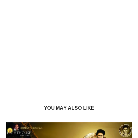
YOU MAY ALSO LIKE