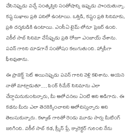
చేసినప్పుడు వచ్చే సంతృప్తిని సంతోషాన్ని ఇప్పుడు పొందుతున్నా.
కష్ట సుఖాలు ప్రతి పనిలో ఉంటాయి. ఒత్తిడి, కష్టం ప్రతి సినిమాకు,
ప్రతి దర్శకుడికి ఉంటాయి. ఎంసీఏ టైమ్ లోనూ ప్రెజర్ ఉంది.
వకీల్ సాబ్ సినిమా చేసేప్పుడు ప్రతి రోజూ ఎంజాయ్ చేశాను.
పవన్ గారిని చూడగానే సంతోషం కలుగుతుంది. హ్యాపీగా
ఫీలవుతాను.
ఈ ప్రాజెక్ట్ సెట్ అయినప్పుడు పవన్ గారిని వెళ్లి కలిశాను. ఆయన
నాతో మాట్లాడుతూ… పింక్ రీమేక్ సినిమాను ఎలా
చేద్దామనుకుంటన్నారు, మీ ఆలోచనలు ఏంటి అని అడిగారు. ఈ
కథను మీరు ఎలా తెరకెక్కించాలని ఆలోచిస్తున్నారు అని
తెలుసుకున్నారు. కళ్యాణ్ గారితో రెండు మూడు సార్లు మీటింగ్
జరిగింది. వకీల్ సాబ్ కథ, స్క్రీన్ ప్లే, క్యారెక్టర్ గురించి నేను