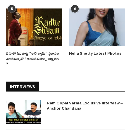
5
6
ఏ హీరో సినిమాపై “రాధే శ్యామ్” ప్రభావం
Neha Shetty Latest Photos
చూపనున్నదో ! భయపడుతున్న నిర్మాతలు
?
INTERVIEWS
Ram Gopal Varma Exclusive Interview –
Anchor Chandana