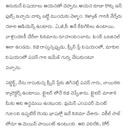
అనుకునే విషయాలు ఆయనతో చెప్పాను.ఆయన కూడా కొన్ని ఇన్
ఫుట్స్ ఇచ్చారు.దాన్ని బట్టి ముందుకు వెళ్ళాం. కళ్యాణ్ గారికి వేర్వేరు
రకాల ఆడియెన్స్ ఉంటారు. ఏ,బీ,సీ అనే కేటగిరీలు ఉంటాయి.
వాళ్లందరికీ చేరేలా సినిమాను రూపొందించాను. పింక్ ఒరిజినల్
అలా ఉండదు. కథ రాస్తున్నప్పుడు, స్క్రీన్ ప్లే విషయంలో, మాటల
విషయంలో పవన్ గారి ఇమేజ్ గుర్తు చేసుకుంటూ
వచ్చాను.
సబ్జెక్ట్, నేను రాసుకున్న స్క్రీన్ ప్లేకు తగినట్లే పవన్ గారు, నాయికల
క్యారెక్టర్స్ ఉంటాయి. ట్రైలర్ లోనే కథ చెప్పేశాను. ట్రైలర్ చూశాక
మీకు అది అర్థమయి ఉంటుంది. వుమెన్ ఎంపవర్ మెంట్
గురించి ఇప్పటికే రెండు భాషల్లో ఇదే సినిమా చేశారు. వకీల్ సాబ్
లోనూ ఆ మెయిన్ పాయింట్ ఉంటుంది. అది వదిలేసి, కోర్