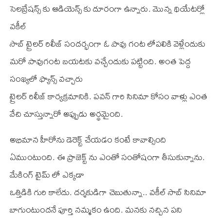
సెలబ్రేషన్స్ కు ఆడియెన్స్ కు దూరంగా ఉన్నారు. మొన్న థియేటర్లో
వకీల్
సాబ్ ట్రైలర్ రిలీజ్ సందర్భంగా ఓ పావు గంట లోపలికి వెళ్లేందుకు
మరో పావుగంట బయటకు వచ్చేందుకు పట్టింది. అంత పెద్ద
సంఖ్యలో ఫ్యాన్స్ వచ్చారు
ట్రైలర్ రిలీజ్ కార్యక్రమానికి. పవన్ గారి సినిమా కోసం వాళ్లు ఎంత
వేచి చూస్తున్నారో అప్పుడు అర్థమైంది.
అభిమాన హీరోను డెరెక్ట్ చేయడం కంటే కావాల్సింది
ఏముంటుంది. ఈ ప్రాజెక్ట్ ను ఎంతో సంతోషంగా తీసుకున్నాను.
మేకింగ్ టైమ్ లో ఎక్కడా
ఒత్తిడికి గురి కాలేదు. దర్శకుడిగా చెబుతున్నా.. వకీల్ సాబ్ సినిమా
బాగుంటుందనే పూర్తి నమ్మకం ఉంది. మనకు నచ్చిన పని