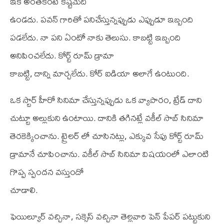
ఇక అంతకంటే కష్టమేదీ
ఉండదు. పవన్ గారితో పనిచేస్తున్నప్పుడు ఎప్పుడూ ఇబ్బంది
పడలేదు. నా పని ఏంటో నాకు తెలుసు. కాబట్టి ఇబ్బంది
అనిపించలేదు. కోర్ట్ రూమ్ డ్రామా
కాబట్టి, దాన్ని మార్చలేదు. కోర్ ఐడియా అలాగే ఉంటుంది.
ఒక స్టార్ హీరో సినిమా చేస్తున్నప్పుడు ఒక వ్యాపారం, ట్రేడ్ దాని
చుట్టూ అల్లుకుని ఉంటాయి. దానికి తగినట్లే వకీల్ సాబ్ సినిమా
తెరకెక్కించాను. ట్రైలర్ లో చూసినట్లు, ఎక్కువ సేపు కోర్ట్ రూమ్
డ్రామానే చూపించాను. వకీల్ సాబ్ సినిమా విషయంలో ఎలాంటి
గొప్ప స్పందన వస్తుందో
చూడాలి.
ఫెయిల్యూర్ వచ్చినా, సక్సెస్ వచ్చినా తెల్లవారి పెన్ పేపర్ పట్టుకుని