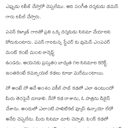
ఎప్పుడు రిలీజ్ చేస్తారో చెప్పలేము. అది సంగీత దర్శకుడు థమన్
గారు రివీల్ చేస్తారు.
పవన్ కళ్యాణ్ గారితో ప్రతి ఒక్క దర్శకుడు సినిమా చేయాలని
కోరుకుంటారు. పవన్ గారికున్న స్టేచర్ కు వుమెన్ ఎంపవర్
మెంట్ కంటే మంచి కాన్సెప్ట్
ఉండదు. ఆయనకు ప్రస్తుతం బాధ్యత గల సినిమాల కరెక్ట్.
ఇంతకంటే కమర్షియల్ కథలు కూడా మరేముంటాయి.
నో అంటే నో అనే అంశం వకీల్ సాబ్ కథలో ఎలా ఉంటుందో
మీరు తెరపైనే చూడాలి. నేనో కథ రాశాను, ఓ పాత్రను డిజైన్
చేశాను. అందులో ఎలాంటి పొలిటికల్ వ్యూస్ ఉన్నాయో లేదో
అనేది చెప్పలేను. మీరు సినిమా చూసి చెప్పాలి. పింక్ కథలో