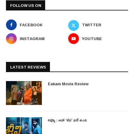
FOLLOW US ON
FACEBOOK
TWITTER
INSTAGRAM
YOUTUBE
LATEST REVIEWS
Eakam Movie Review
రివ్యూ : ఆహా ‘జీవి’ భలే ఉంది