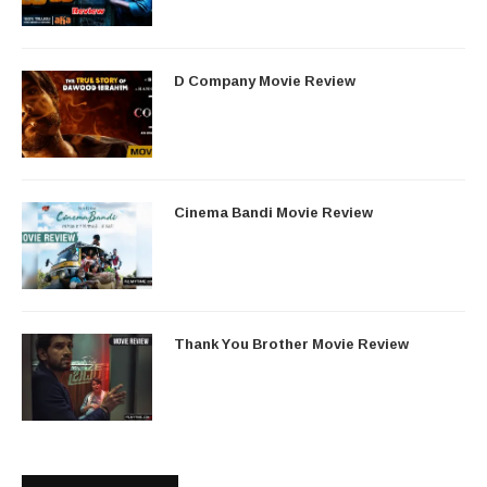
D Company Movie Review
Cinema Bandi Movie Review
Thank You Brother Movie Review