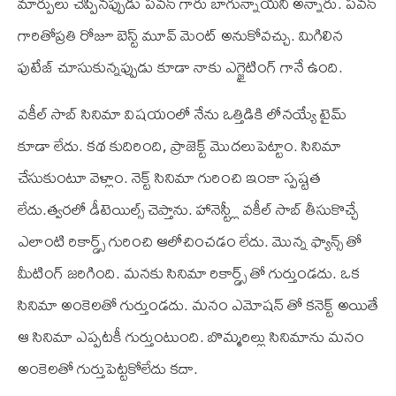
మార్పులు చెప్పినప్పుడు పవన్ గారు బాగున్నాయని అన్నారు. పవన్
గారితోప్రతి రోజూ బెస్ట్ మూవ్ మెంట్ అనుకోవచ్చు. మిగిలిన
పుటేజ్ చూసుకున్నప్పుడు కూడా నాకు ఎగ్జైటింగ్ గానే ఉంది.
వకీల్ సాబ్ సినిమా విషయంలో నేను ఒత్తిడికి లోనయ్యే టైమ్
కూడా లేదు. కథ కుదిరింది, ప్రాజెక్ట్ మొదలుపెట్టాం. సినిమా
చేసుకుంటూ వెళ్లాం. నెక్ట్ సినిమా గురించి ఇంకా స్పష్టత
లేదు.త్వరలో డీటెయిల్స్ చెప్తాను. హానెస్ట్లీ వకీల్ సాబ్ తీసుకొచ్చే
ఎలాంటి రికార్డ్స్ గురించి ఆలోచించడం లేదు. మొన్న ఫ్యాన్స్ తో
మీటింగ్ జరిగింది. మనకు సినిమా రికార్డ్స్ తో గుర్తుండదు. ఒక
సినిమా అంకెలతో గుర్తుండదు. మనం ఎమోషన్ తో కనెక్ట్ అయితే
ఆ సినిమా ఎప్పటకీ గుర్తుంటుంది. బొమ్మరిల్లు సినిమాను మనం
అంకెలతో గుర్తుపెట్టకోలేదు కదా.