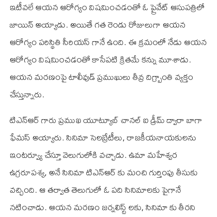
ఇటీవలే ఆయన ఆరోగ్యం విషమించడంతో ఓ ప్రైవేట్ ఆసుపత్రిలో
జాయిన్ అయ్యాడు. అయితే గత రెండు రోజులుగా ఆయన
ఆరోగ్యం పరిస్థితి సీరియస్ గానే ఉంది. ఈ క్రమంలో నేడు ఆయన
ఆరోగ్యం విషమించడంతో కాసేపటి క్రితమే కన్ను మూశాడు.
ఆయన మరణంపై టాలీవుడ్ ప్రముఖులు తీవ్ర దిగ్బ్రాంతి వ్యక్తం
చేస్తున్నారు.
టి‌ఎన్‌ఆర్ గారు ప్రముఖ యూట్యూబ్ చానల్ ఐ డ్రీమ్ ద్వారా బాగా
ఫేమస్ అయ్యారు. సినిమా సెలబ్రేటీలు, రాజకీయనాయకులను
ఇంటర్వ్యూ చేస్తూ వెలుగులోకి వచ్చాడు. ఉమా మహేశ్వర
ఉగ్రరూపశ్య, అనే సినిమా టి‌ఎన్‌ఆర్ కు మంచి గుర్తింపు తీసుకు
వచ్చింది. ఆ తర్వాత తెలుగులో ఓ పది సినిమాలకు పైగానే
నటించాడు. ఆయన మరణం జర్నలిస్ట్ లకు, సినిమా కు తీరని