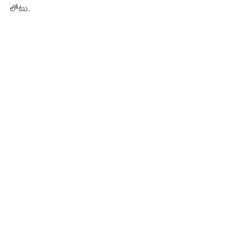
లోటు.