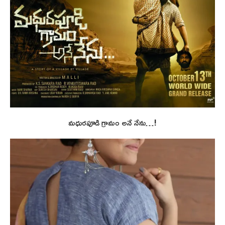
మధురపూడి గ్రామం అనే నేను…!