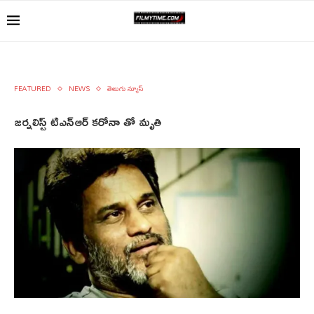
FEATURED
NEWS
తెలుగు న్యూస్
జర్నలిస్ట్ టి‌ఎన్‌ఆర్ కరోనా తో మృతి