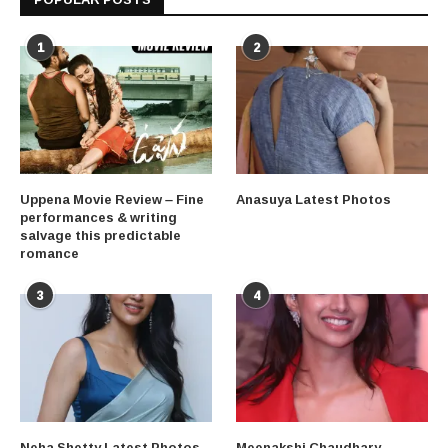
1
2
Uppena Movie Review – Fine
Anasuya Latest Photos
performances & writing
salvage this predictable
romance
3
4
Neha Shetty Latest Photos
Meenakshi Chaudhary