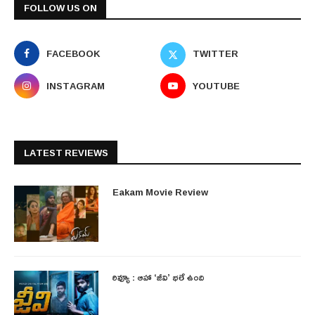
FOLLOW US ON
FACEBOOK
TWITTER
INSTAGRAM
YOUTUBE
LATEST REVIEWS
Eakam Movie Review
రివ్యూ : ఆహా ‘జీవి’ భలే ఉంది