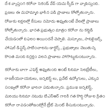
దేశ వ్యాప్తంగ కరోనా సెకండ్ వేవ్ యమ స్పీడ్ గా వ్యాపిస్తుంది.
ప్రజలు ఈ మహమ్మారి భారీన పడి ప్రాణాలు కోల్పోతున్నారు.
రోజుకు లక్షలల్లో కేసులు నమోదు అవ్వుతుంటే వేలల్లో ప్రాణాలు
కోల్పోతున్నారు. భారత ప్రభుత్వం మాత్రం కరోనా ను కట్టడి
చేయడంలో విఫలం అయిందనే చెప్పాలి. మస్కూలు, సానిటైజర్స్,
సోషల్ డిస్టన్స్ పాటించాలను డాక్టర్స్ , ప్రభుత్వాలు చెబుతున్న
కొంత మంది నిర్లక్షం వలన ప్రాణాలు పోగొట్టుకుంటున్నారు.
కరోనాకు బాగా ఎఫెక్ట్ అవ్వుతుంది అంటే సినిమా సెలబ్రేటీలు,
రాజకీయనాయకులు, జర్నలిస్ట్ లు, ప్రవేట్ ఉద్యోగులు, ఎక్కువ
సంఖ్యలో కరోనా భారినా పడుతున్నారు. ప్రముఖ జర్నలిస్ట్,
మరియు సినిమా నటుడు టి‌ఎన్‌ఆర్ గారికి గత కొద్ది రోజుల క్రితం
కరోనా రావడంతోఇంట్లోనే ట్రీట్ మెంట్ తీసుకుంటున్నాడు.