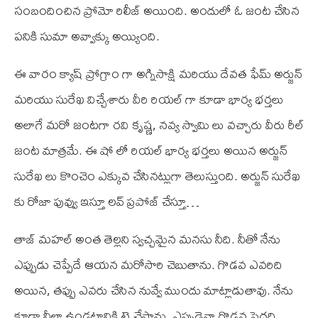
సంబందించిన ప్రోమో రిలీజ్ అయింది. అందులో ఓ జంట చేసిన
పనికి సుమా అవ్వాక్కు అయ్యింది.
ఈ వారం క్యాష్ ప్రోగ్రాం గా అగ్నిసాక్షి మరియు దేవత ఫేమ్ అర్జున్
మరియు సురేఖ విచ్చేశారు వీరి రియల్ గా కూడా భార్య భర్తలు
అలాగే మరో జంటగా రవి కృష్ణ, నవ్య స్వామి లు వచ్చారు వీరు రీల్
జంట మాత్రమే. ఈ షో లో రియల్ భార్య భర్తలు అయిన అర్జున్
సురేఖ లు కొంచెం ఎక్కువ చేసినట్లుగా తెలుస్తుంది. అర్జున్ సురేఖ
కు రోజా పువ్వు ఇస్తూ లవ్ ప్రపోజ్ చేస్తూ…
తాజ్ మహల్ అంత తెల్లని స్వచ్చమైన మనసు నీది. నీతో నేను
ఎప్పుడు చెప్పేదే ఆయన మరోసారి చెబుతాను. గొడవ ఎవరిది
అయిన, తప్పు ఎవరు చేసిన నువ్వే ముందు మాట్లాడుతావు. నేను
కూడా నీలా ఉండటానికి ట్రై చేస్తాను. ఎప్పుడైనా గొడవ పెద్దది