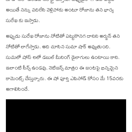
అయితే నన్ను వదిలేసి వెళ్లిపోకు అంటూ రోజాను తన భార్య
సురేఖ కు ఇస్తాడు.
అప్పుడు సురేఖ రోజాను నోటితో పట్టుకొనగ దానిని అర్జున్ తన
నోటితో లాగేస్తాడు. అది చూసిన సుమా షాక్ అవ్వుతుంది.
సుమలో షోస్ లలో డబుల్ మీనింగ్ డైలాగులు ఉంటాయి కాని.
ఇలాంటి సీన్స్ ఉండవు. నెటిజన్స్ మాత్రం ఈ జంటపై భిన్నమైన
కామెంట్స్ చేస్తున్నారు. ఈ షో పూర్తి ఎపిసోడ్ కోసం మే 15వరకు
అగాలిసిందే.