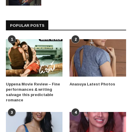
POPULAR POSTS
1
2
Uppena Movie Review – Fine
Anasuya Latest Photos
performances & writing
salvage this predictable
romance
3
4