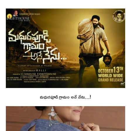
మధురపూడి గ్రామం అనే నేను…!