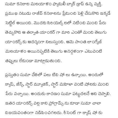
సుమా కనకాల మలయాళం ఫ్యామిలీ బ్యాక్ డ్రాప్ ఉన్న వ్యక్తి.
ప్రముఖ నటుడు రాజీవ్ కనకాలను ప్రేమించి పెళ్లి చేసుకొని ఇక్కడే
సెట్టిల్ అయింది. మొదట సిరియల్స్ లలో నటించి మంచి పేరు
తెచ్చుకొని ఆ తర్వాత యాంకర్ గా మారి ఎంతో మంది తెలుగు
యాంకర్స్ కు ఆదర్శంగా నిలుస్తుంది. ఆమె సొంత లాంగ్వేజ్
మలయాళం అయినప్పటికి తెలుగు అనర్గళంగా ఎటువంటి
తప్పులు లేకుండా మాట్లాడుతుంది.
ప్రస్తుతం సుమా చేతిలో పలు టి‌వి షో లు ఉన్నాయి. అందులో
క్యాష్, జీన్స్, స్టార్ మ్యూజిక్, స్టార్ మహిళా వంటి షోలకు మంచి
పేరు వచ్చాయి. అందుకు కారణం సుమా పట్టుదలనే అని చెప్పాలి.
ఇతర యాంకర్స్ వల్ల కాని ప్రోగ్రామ్స్ ను కూడా సుమా చాలా
విజయవంతంగా నడిపించగలదు. రీసెంట్ గా క్యాష్ షో కు