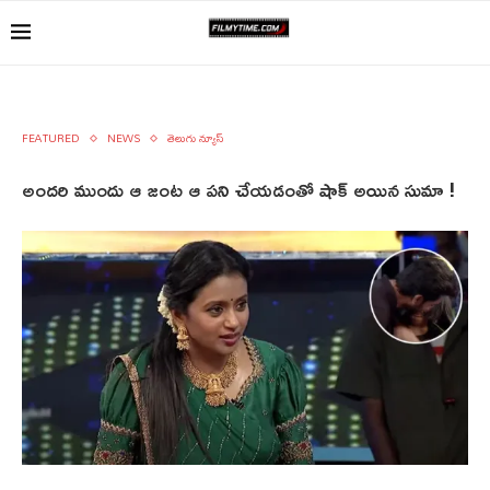
FEATURED
NEWS
తెలుగు న్యూస్
అందరి ముందు ఆ జంట ఆ పని చేయడంతో షాక్ అయిన సుమా !