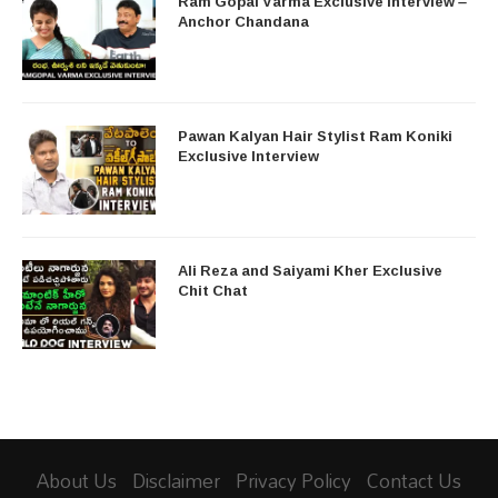
Ram Gopal Varma Exclusive Interview –
Anchor Chandana
Pawan Kalyan Hair Stylist Ram Koniki
Exclusive Interview
Ali Reza and Saiyami Kher Exclusive
Chit Chat
About Us
Disclaimer
Privacy Policy
Contact Us