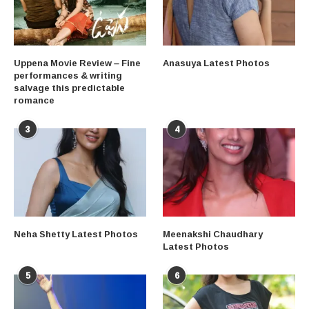
Uppena Movie Review – Fine
Anasuya Latest Photos
performances & writing
salvage this predictable
romance
3
4
Neha Shetty Latest Photos
Meenakshi Chaudhary
Latest Photos
5
6