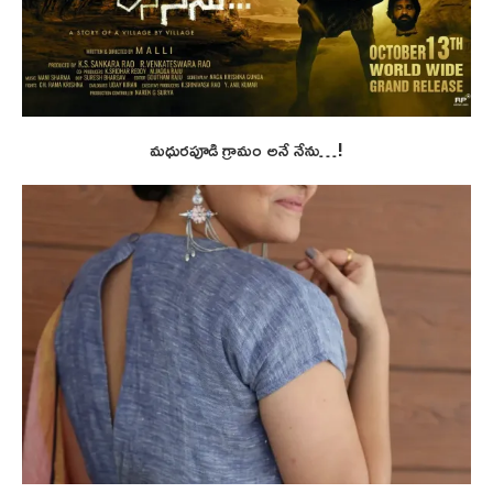
మధురపూడి గ్రామం అనే నేను…!