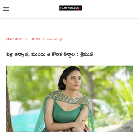
FEATURED
NEWS
తెలుగు న్యూస్
పెళ్లి తర్వాత, ముందు ఆ కోరిక తీర్చాలి : శ్రీముఖి