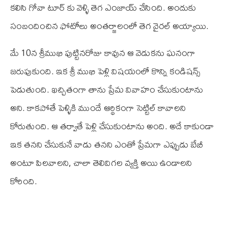
కలిసి గోవా టూర్ కు వెళ్ళి తెగ ఎంజాయ్ చేసింది. అందుకు
సంబందించిన ఫోటోలు అంతర్జాలంలో తెగ వైరల్ అయ్యాయి.
మే 10న శ్రీముఖి పుట్టినరోజు కావున ఆ వెడుకను ఘనంగా
జరుపుకుంది. ఇక శ్రీ ముఖి పెళ్లి విషయంలో కొన్ని కండిషన్స్
పెడుతుంది. ఖచ్చితంగా తాను ప్రేమ వివాహం చేసుకుంటాను
అని. కాకపోతే పెళ్ళికి ముందే ఆర్థికంగా సెట్టిల్ కావాలని
కోరుతుంది. ఆ తర్వాతే పెళ్లి చేసుకుంటాను అంది. అదే కాకుండా
ఇక తనని చేసుకునే వాడు తనని ఎంతో ప్రేమగా ఎప్పుడు బేబీ
అంటూ పిలవాలని, చాలా తెలివిగల వ్యక్తి అయి ఉండాలని
కోరింది.