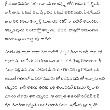
శ్రీ ముఖి సినిమా నటి కావాలని ఇండస్ష్ట్రి లోకి అడుగు పెట్టింది.
కానీ తాను ఒక్కటి తలుస్తే దైవం ఒక్కటి తలిచిందని. హీరోయిన్
కావాలని కలలు కన్నా శ్రీ ముఖి యాంకర్ గా సెటిల్ అయింది.
అప్పుడప్పుడు సినిమాల్లో అక్క చెల్లి, వదిన, పాత్రలో కనిపించిన
అనుకున్నంత గుర్తింపు రాలేదు.
పటాస్ షో ద్వారా బాగా వెలుగులోకి వచ్చిన శ్రీముఖి బిగ్ బాస్ షో
ద్వారా మంచి పేరు సంపాదించుకుంది. గత కొన్ని రోజులుగా శ్రీ
ముఖి పెళ్లి విషయం సోషల్ మీడియా తెగ చెక్కర్లు కొడుతుంది.
అయితే గతంలో ఓ సహ నటుడు తో రిలేషన్ షిప్ లో ఉన్నాను అని
చెప్పింది. కానీ అతడు తనకు పెళ్లి అయిందనే విషయాన్ని దాచి
మోసం చేశాడు అని చెప్పింది. ఆ తర్వాత అతనితో రిలేషన్ షిప్
బ్రేక్ చేసుకొని ప్రస్తుతం ఒంటరిగానే ఉంది. ఇటీవలే ఫ్రెండ్స్ తో