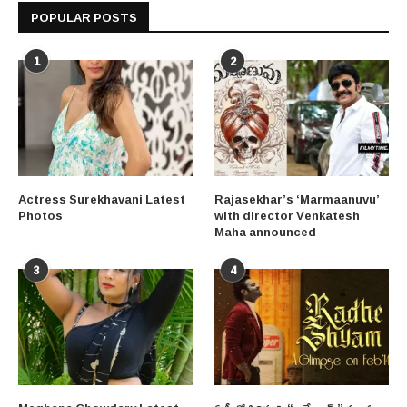
POPULAR POSTS
1
2
Actress Surekhavani Latest
Rajasekhar’s ‘Marmaanuvu’
Photos
with director Venkatesh
Maha announced
3
4