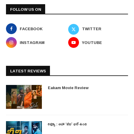
FOLLOW US ON
FACEBOOK
TWITTER
INSTAGRAM
YOUTUBE
LATEST REVIEWS
Eakam Movie Review
రివ్యూ : ఆహా ‘జీవి’ భలే ఉంది