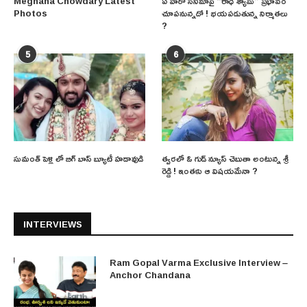
Meghana Chowdary Latest
ఏ హీరో సినిమాపై “రాధే శ్యామ్” ప్రభావం
Photos
చూపనున్నదో ! భయపడుతున్న నిర్మాతలు
?
5
6
సుమంత్ పెళ్లి లో బిగ్ బాస్ బ్యూటీ హడావుడి
త్వరలో ఓ గుడ్ న్యూస్ చెబుతా అంటున్న శ్రీ
రెడ్డి ! ఇంతకు ఆ విషయమేనా ?
INTERVIEWS
Ram Gopal Varma Exclusive Interview –
Anchor Chandana