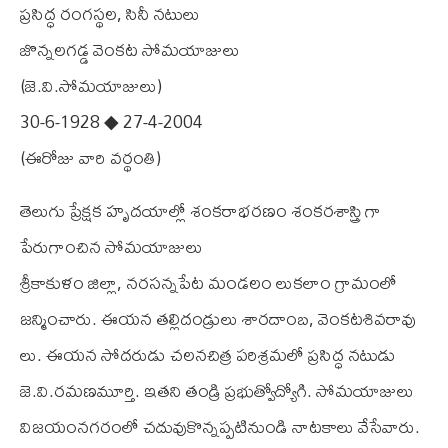
ప్రసిద్ధ రంగస్థల, సినీ నటులు
జొన్నలగడ్డ వెంకట సోమయాజులు
(జె.వి.సోమయాజులు)
30-6-1928 ◆ 27-4-2004
(ఈరోజు వారి వర్థంతి)
తెలుగు ప్రేక్షక హృదయాల్లో శంకరాభరణం శంకరశాస్త్రి గా
పేరుగాంచిన సోమయాజులు
శ్రీకాకుళం జిల్లా, నరసన్నపేట మండలం లుకలాం గ్రామంలో
జన్మించారు. ఈయన తల్లిదండ్రులు శారదాంబ, వెంకటశివరావు
లు. ఈయన సోదరుడు చలనచిత్ర పరిశ్రమలో ప్రసిద్ధ నటుడు
జె.వి.రమణమూర్తి. ఇతని తండ్రి ప్రభుత్వోద్యోగి. సోమయాజులు
విజయంనగరంలో చదువుకొన్నప్పటినుండి నాటకాలు వేసేవారు.