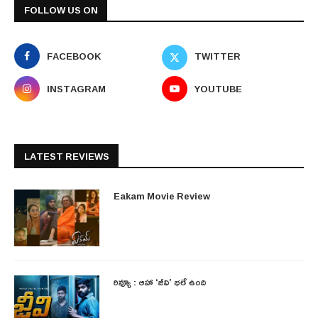
FOLLOW US ON
FACEBOOK
TWITTER
INSTAGRAM
YOUTUBE
LATEST REVIEWS
Eakam Movie Review
రివ్యూ : ఆహా ‘జీవి’ భలే ఉంది