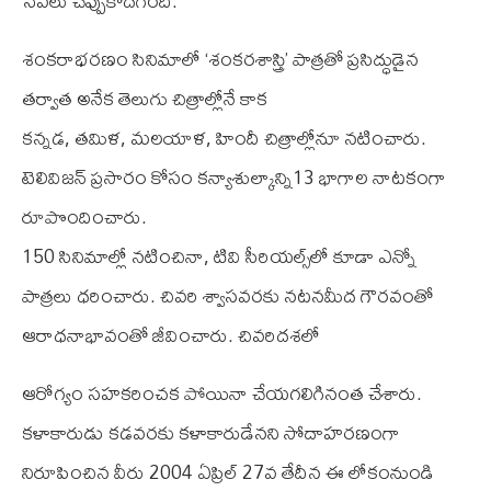
సేవలు చెప్పుకోదగింది.
శంకరాభరణం సినిమాలో ‘శంకరశాస్త్రి’ పాత్రతో ప్రసిద్ధుడైన
తర్వాత అనేక తెలుగు చిత్రాల్లోనే కాక
కన్నడ, తమిళ, మలయాళ, హిందీ చిత్రాల్లోనూ నటించారు.
టెలివిజన్ ప్రసారం కోసం కన్యాశుల్కాన్ని13 భాగాల నాటకంగా
రూపొందించారు.
150 సినిమాల్లో నటించినా, టివి సీరియల్స్‌లో కూడా ఎన్నో
పాత్రలు ధరించారు. చివరి శ్వాసవరకు నటనమీద గౌరవంతో
ఆరాధనాభావంతో జీవించారు. చివరిదశలో
ఆరోగ్యం సహకరించక పోయినా చేయగలిగినంత చేశారు.
కళాకారుడు కడవరకు కళాకారుడేనని సోదాహరణంగా
నిరూపించిన వీరు 2004 ఏప్రిల్‌ 27వ తేదీన ఈ లోకంనుండి