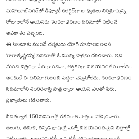
మహబూబ్‌నగర్‌లో డిప్యూటీ కలెక్టర్‌గా బాధ్యతలు నిర్వహిస్తున్న
రోజులలోనే ఆయనకు శంకరాభరణం సినిమాలో నటించే
అవకాశం వచ్చింది.
ఈ సినిమాకు ముందే దర్శకుడు యోగి రూపొందించిన
‘రారాకృష్ణయ్య’ సినిమాలో ఓ ముఖ్య పాత్రను ధరించారు. ఇది
మంచి చిత్రంగా పేరుగాంచినా, ఆర్థికంగా విజయవంతం కాలేదు.
అందుకే ఈ సినిమా గురించి పెద్దగా చెప్పుకోలేదు. శంకరాభరణం
సినిమాలోని శంకరశాస్త్రి పాత్ర ద్వారా ఆయన ఎంతో పేరు,
ప్రఖ్యాతులు గడించారు.
దీనితర్వాత 150 సినిమాల్లో రకరకాల పాత్రలు పోషించారు.
తెలుగు, తమిళ, కన్నడ భాషల్లో ఎన్నో విజయవంతమైన చిత్రాల్లో
నటించారు. అయినప్పటికీ, ఇప్పటికీ సోమయాజులు గారికి