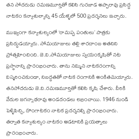
తన సోదరుడు రమణమూర్తితో కలిసి గురజాడ అప్పారావు ప్రసిద్ధ
నాటకం కన్యాశుల్కాన్ని 45 యేళ్ళలో 500 ప్రదర్శనలు ఇచ్చారు.
ముఖ్యంగా కన్యాశుల్కంలో ‘రామప్ప పంతులు’ పాత్రకు
ప్రసిద్ధుడయ్యారు. సోమయాజులు తల్లి శారదాంబ అతనిని
ప్రోత్సహించింది. జె.వి.సోమయాజులు స్వయంకృషితో నట
ప్రస్థానాన్ని ప్రారంభించారు. తాను నమ్మిన నాటకరంగాన్ని
విస్మరించకుండా, నిబద్ధతతో నాటక రంగానికి అంకితమయ్యారు.
తనసోదరుడు జె.వి.రమణమూర్తితో కలిసి కృషి చేశారు. వీరికి
వేదుల జగన్నాథరావు అండదండలు లభించాయి. 1946 నుండి
పెళ్ళిపిచ్చి, దొంగాటకం నాటక ప్రదర్శనల్ని ప్రారంభించారు.
తర్వాత కన్యాశుల్కం నాటకం ఆడటానికి ప్రయత్నాలు
ప్రారంభించారు.