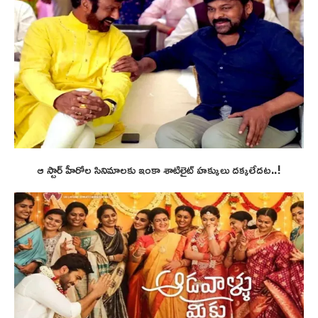
ఆ స్టార్ హీరోల సినిమాలకు ఇంకా శాటిలైట్ హక్కులు దక్కలేదట..!