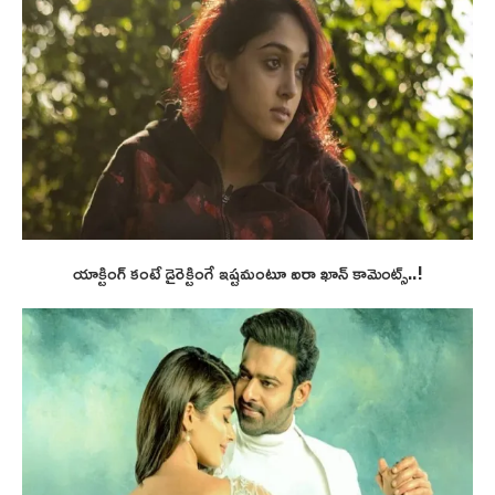
యాక్టింగ్ కంటే డైరెక్టింగే ఇష్టమంటూ ఐరా ఖాన్ కామెంట్స్..!