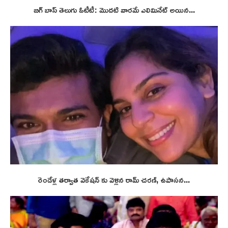
బిగ్ బాస్ తెలుగు ఓటీటీ: మొదటి వారమే ఎలిమినేట్ అయిన...
రెండేళ్ల తర్వాత వెకేషన్ కు వెళ్లిన రామ్ చరణ్, ఉపాసన...