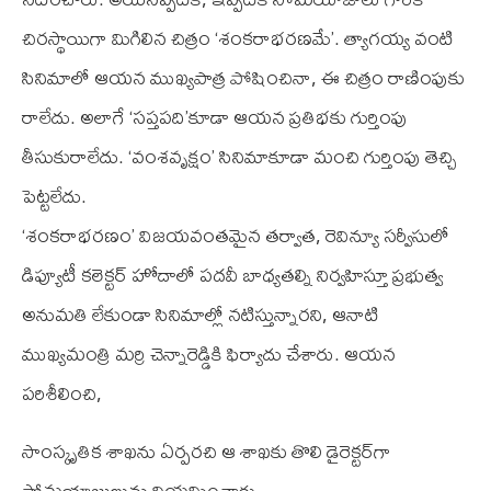
చిరస్థాయిగా మిగిలిన చిత్రం ‘శంకరాభరణమే’. త్యాగయ్య వంటి
సినిమాలో ఆయన ముఖ్యపాత్ర పోషించినా, ఈ చిత్రం రాణింపుకు
రాలేదు. అలాగే ‘సప్తపది’కూడా ఆయన ప్రతిభకు గుర్తింపు
తీసుకురాలేదు. ‘వంశవృక్షం’ సినిమాకూడా మంచి గుర్తింపు తెచ్చి
పెట్టలేదు.
‘శంకరాభరణం’ విజయవంతమైన తర్వాత, రెవిన్యూ సర్వీసులో
డిప్యూటీ కలెక్టర్‌ హోదాలో పదవీ బాధ్యతల్ని నిర్వహిస్తూ ప్రభుత్వ
అనుమతి లేకుండా సినిమాల్లో నటిస్తున్నారని, ఆనాటి
ముఖ్యమంత్రి మర్రి చెన్నారెడ్డికి ఫిర్యాదు చేశారు. ఆయన
పరిశీలించి,
సాంస్కృతిక శాఖను ఏర్పరచి ఆ శాఖకు తొలి డైరెక్టర్‌గా
సోమయాజులును నియమించారు.