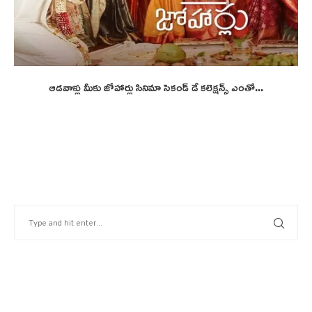
ఆడవాళ్లు మీకు జోహార్లు సినిమా సెకండ్ డే కలెక్షన్స్ ఎంతో...