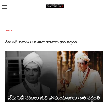
NEWS
నేడు సినీ నటులు జె.వి.సోమయాజులు గారి వర్థంతి