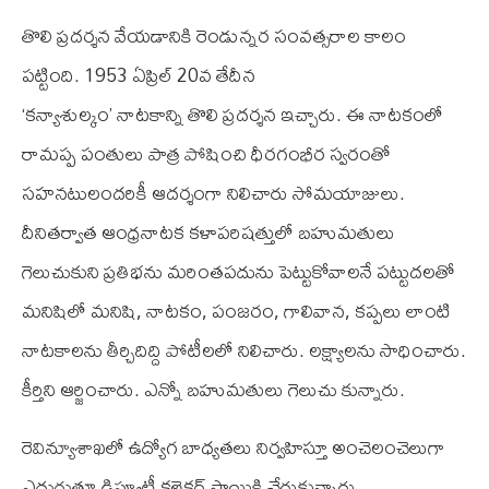
తొలి ప్రదర్శన వేయడానికి రెండున్నర సంవత్సరాల కాలం
పట్టింది. 1953 ఏప్రిల్‌ 20వ తేదీన
‘కన్యాశుల్కం’ నాటకాన్ని తొలి ప్రదర్శన ఇచ్చారు. ఈ నాటకంలో
రామప్ప పంతులు పాత్ర పోషించి ధీరగంభీర స్వరంతో
సహనటులందరికీ ఆదర్శంగా నిలిచారు సోమయాజులు.
దీనితర్వాత ఆంధ్రనాటక కళాపరిషత్తులో బహుమతులు
గెలుచుకుని ప్రతిభను మరింతపదును పెట్టుకోవాలనే పట్టుదలతో
మనిషిలో మనిషి, నాటకం, పంజరం, గాలివాన, కప్పలు లాంటి
నాటకాలను తీర్చిదిద్ది పోటీలలో నిలిచారు. లక్ష్యాలను సాధించారు.
కీర్తిని ఆర్జించారు. ఎన్నో బహుమతులు గెలుచు కున్నారు.
రెవిన్యూశాఖలో ఉద్యోగ బాధ్యతలు నిర్వహిస్తూ అంచెలంచెలుగా
ఎదుగుతూ డిప్యూటీ కలెక్టర్‌ స్థాయికి చేరుకున్నారు.