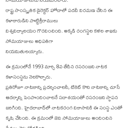
రాష్ట్ర సాంస్కృతిక డైరెక్టర్‌ హోదాలో పదవీ విరమణ చేసిన ఈ
కళాకారుడిని పొట్టిశ్రీరాములు
విశ్వవిద్యాలయం గౌరవించింది. అక్కడి రంగస్థల కళల శాఖకు
సోమయాజులు అధిపతిగా
నియమితులయ్యారు.
ఈ క్రమంలోనే 1993 మార్చి 8వ తేదీన రసరంజని నాటక
కళాసంస్థను నెలకొల్పారు.
ప్రతిరోజూ నాటకాన్ని ప్రదర్శించాలనీ, టికెట్‌ కొని నాటకాన్ని చూసే
ఆదర్శాన్ని పెంపొందించాలనే సదాశయంతో రసరంజని స్థాపన
జరిగింది. హైదరాబాద్‌లో నాటకరంగ వికాసానికి ఈ సంస్థ ఎంతో
కృషి చేసింది. ఈ క్రమంలో జెవి సోమయాజులు అందించిన