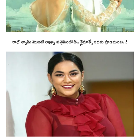
రాధే శ్యామ్ మొదటి రివ్యూ వచ్చేసిందోచ్.. క్లైమాక్సే కథకు ప్రాణమంట..!