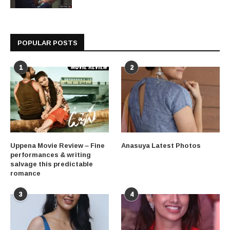
POPULAR POSTS
1
2
Uppena Movie Review – Fine
Anasuya Latest Photos
performances & writing
salvage this predictable
romance
3
4