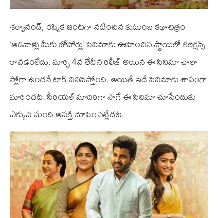
శర్వానంద్‌, రష్మిక జంటగా నటించిన కుటుంబ కథాచిత్రం
‘ఆడవాళ్లు మీకు జోహార్లు’ సినిమాకు ఊహించిన స్థాయిలో కలెక్షన్స్
రావడంలేదు. మార్చి 4వ తేదీన రిలీజ్ అయిన ఈ సినిమా చాలా
స్లోగా ఉందనే టాక్ వినిపిస్తోంది. అయితే ఇదే సినిమాకు శాపంగా
మారిందట. సీరియల్ మాదిరిగా సాగే ఈ సినిమా చూసేందుకు
ఎక్కువ మంది ఆసక్తి చూపించట్లేదట.