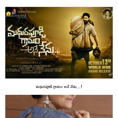
మధురపూడి గ్రామం అనే నేను…!