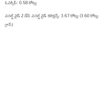
ఓవర్సీస్: 0.58 కోట్లు
వరల్డ్ వైడ్ 2 డేస్ వరల్డ్ వైడ్ కలెక్షన్స్: 3.67 కోట్లు (3.60 కోట్లు
గ్రాస్)