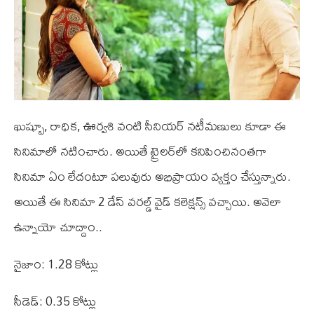
ఖుష్బూ, రాధిక, ఊర్వశి వంటి సీనియర్‌ నటీమణులు కూడా ఈ
సినిమాలో నటించారు. అయితే ట్రైలర్‌లో కనిపించినంతగా
సినిమా ఏం లేదంటూ పలువురు అభిప్రాయం వ్యక్తం చేస్తున్నారు.
అయితే ఈ సినిమా 2 డేస్ వరల్డ్ వైడ్ కలెక్షన్స్ వచ్చాయి. అవెలా
ఉన్నాయో చూద్దాం..
నైజాం: 1.28 కోట్లు
సీడెడ్: 0.35 కోట్లు