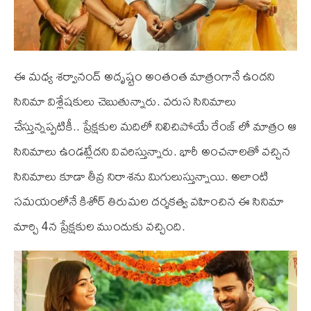
ఈ మధ్య శర్వానంద్ అదృష్టం అంతంత మాత్రంగానే ఉందని
సినిమా విశ్లేషకులు చెబుతున్నారు. వరుస సినిమాలు
చేస్తున్నప్పటికీ.. ప్రేక్షకుల మదిలో నిలిచిపోయే రేంజ్ లో మాత్రం ఆ
సినిమాలు ఉండట్లేదని వివరిస్తున్నారు. భారీ అంచనాలతో వచ్చిన
సినిమాలు కూడా తీవ్ర నిరాశను మిగులుస్తున్నాయి. అలాంటి
సమయంలోనే కిశోర్‌ తిరుమల దర్శకత్వ వహించిన ఈ సినిమా
మార్చి 4న ప్రేక్షకుల ముందుకు వచ్చింది.