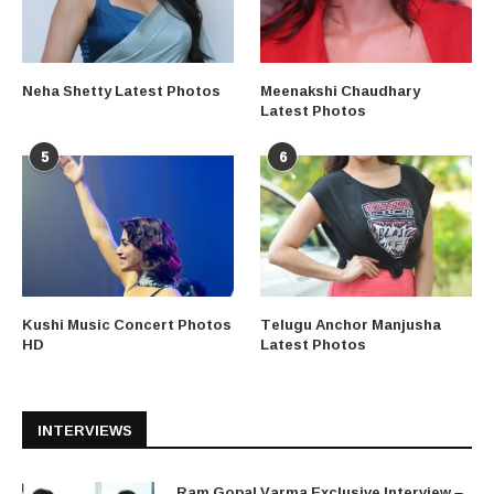
Neha Shetty Latest Photos
Meenakshi Chaudhary
Latest Photos
5
6
Kushi Music Concert Photos
Telugu Anchor Manjusha
HD
Latest Photos
INTERVIEWS
Ram Gopal Varma Exclusive Interview –