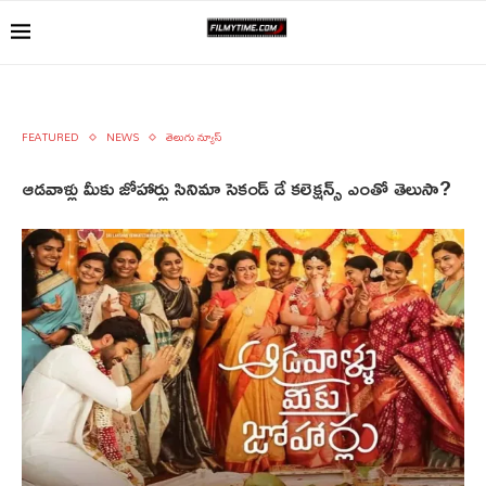
FEATURED
NEWS
తెలుగు న్యూస్
ఆడవాళ్లు మీకు జోహార్లు సినిమా సెకండ్ డే కలెక్షన్స్ ఎంతో తెలుసా?