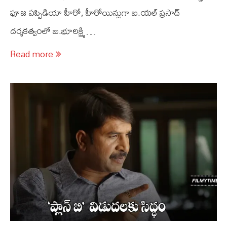
పూజ పప్పిడియా హీరో, హీరోయిన్లుగా బి.యల్ ప్రసాద్
దర్శకత్వంలో బి.భూలక్ష్మి …
Read more