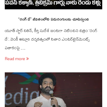
‘రంగ్‌ దే’ జీవితంలోని ఏడురంగులను చూపిస్తుంది
యూత్ స్టార్ నితిన్‌, కీర్తి సురేశ్‌ జంటగా నటించిన చిత్రం ‘రంగ్‌
దే’. వెంకీ అట్లూరి దర్శకత్వంలో సితార ఎంటర్‌టైన్‌మెంట్స్‌
పతాకంపై …
Read more