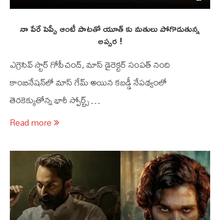
నా పేరే పెప్సీ ఆంటీ పాటతో యూత్ కు మతులు పోగొడుతున్న
అప్సర !
ఎగ్రెసివ్ స్టార్ గోపీచంద్, మాస్ డైరెక్టర్ సంప‌త్ నంది
కాంబినేష‌న్‌లో మాస్ గేమ్ అయిన క‌బ‌డ్డీ నేప‌థ్యంలో
తెర‌కెక్కుతోన్న భారీ స్పోర్ట్స్ …
Read more