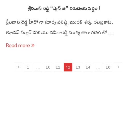
శ్రీనివాస్ రెడ్డి “ప్లాన్ బి” విడుదలకు సిద్దం !
శ్రీనివాస్ రెడ్డి హీరో గా సూర్య వశిష్ట, మురళి శర్మ, రవిప్రకాష్,
అభినవ్ సర్దార్ మరియు నవీనారెడ్డి ముఖ్య తారాగణం తో …
Read more
1
10
11
13
14
16
…
12
…