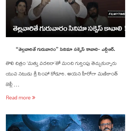
“తెల్లవారితే గురువారం” సినిమా సక్సెస్ కావాలి- ఎన్టీఆర్.
తొలి చిత్రం ‘మత్తు వదలరా’తో మంచి గుర్తింపు తెచ్చుకున్నారు
యువ నటుడు శ్రీ సింహా కోడూరి. ఆయ‌న హీరోగా మణికాంత్
జెల్లీ …
Read more