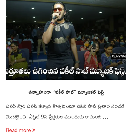
ఉత్సాహంగా “వకీల్ సాబ్” మ్యూజికల్ ఫెస్ట్
పవర్ స్టార్ పవన్ కళ్యాణ్ కొత్త సినిమా వకీల్ సాబ్ ప్రచార సందడి
మొదలైంది. ఏప్రిల్ 9న ప్రేక్షకుల ముందుకు రానుంది …
Read more