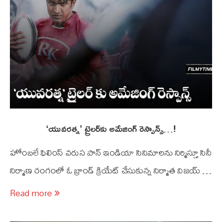
‘యువ‌ర‌త్న‌’ ట్రైల‌ర్‌కు అమేజింగ్ రెస్పాన్స్‌‌…!‌
హోంబలే ఫిలింస్ వ‌రుస పాన్ ఇండియా సినిమాల‌ను నిర్మిస్తూ సినీ
నిర్మాణ రంగంలో ఓ బ్రాండ్ క్రియేట్ చేసుకున్న నిర్మాత విజ‌య్ …
Read more