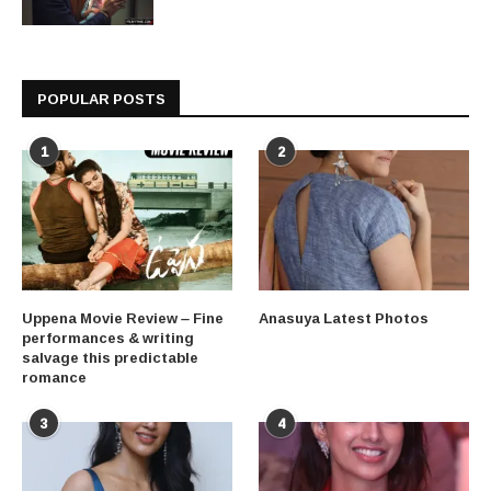
POPULAR POSTS
1
2
Uppena Movie Review – Fine
Anasuya Latest Photos
performances & writing
salvage this predictable
romance
3
4