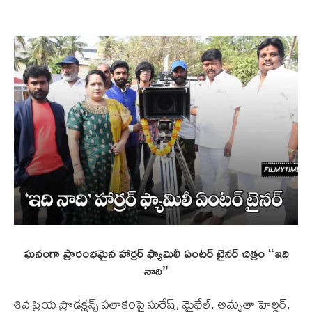
ఘనంగా ప్రారంభమైన హార్రర్ ఫ్యామిలీ ఏంటర్ టైనర్ చిత్రం “ఇది
నాది”
శివ ప్రియ ప్రొడక్షన్స్ పతాకంపై సురేష్, మైఖేల్, అమృతా హెల్డర్,