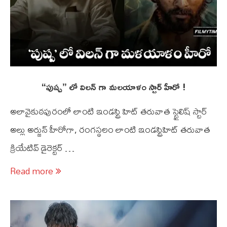
“పుష్ప” లో విలన్ గా మలయాళం స్టార్ హీరో !
అలావైకుఠ‌పురంలో లాంటి ఇండ‌స్ట్రి హిట్ త‌రువాత‌ స్టైలిష్ స్టార్
అల్లు అర్జున్ హీరోగా, రంగస్థ‌లం‌ లాంటి ఇండ‌స్ట్రిహిట్ త‌రువాత
క్రియేటివ్ డైరెక్టర్ …
Read more