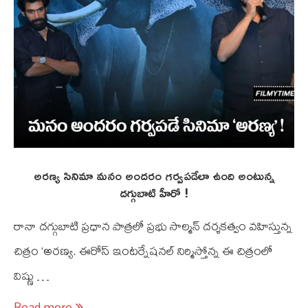
అరణ్య సినిమా మనం అందరం గర్వపడేలా ఉంది అంటున్న
దగ్గుబాటి హీరో !
రానా దగ్గుబాటి ప్రధాన పాత్రలో ప్రభు సాల్మన్‌ దర్శకత్వం వ‌హిస్తున్న
చిత్రం ‘అరణ్య. ఈరోస్ ఇంటర్నేషనల్ నిర్మిస్తోన్న ఈ చిత్రంలో
విష్ణు …
Read more