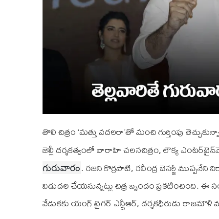
తొలి చిత్రం ‘మత్తు వదలరా’తో మంచి గుర్తింపు తెచ్చుక
జెల్లీ దర్శకత్వంలో వారాహి చలనచిత్రం, లౌక్య ఎంటర్‌టైన్‌మ
. రజని కొర్రపాటి, రవీంద్ర బెనర్జీ ముప్పనేని
గురువారం
విడుద‌ల చేయ‌నున్న‌ట్లు చిత్ర బృందం ప్రకటించింది. ఈ సం
వేడుకకు యంగ్ టైగర్ ఎన్టీఆర్, దర్శకధీరుడు రాజమౌళి మ