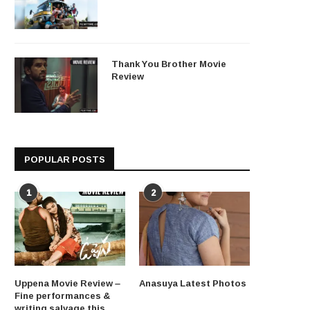
Thank You Brother Movie
Review
POPULAR POSTS
1
2
Uppena Movie Review –
Anasuya Latest Photos
Fine performances &
writing salvage this