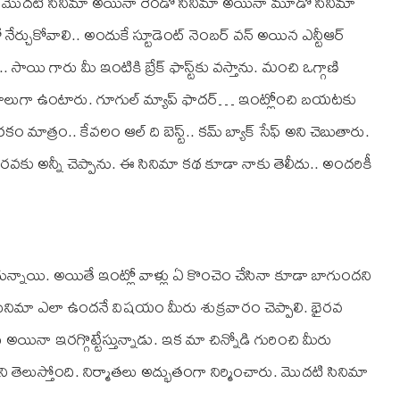
మా. మొదటి సినిమా అయినా రెండో సినిమా అయినా మూడో సినిమా
ో నేర్చుకోవాలి.. అందుకే స్టూడెంట్ నెంబర్ వన్ అయిన ఎన్టీఆర్
 సాయి గారు మీ ఇంటికి బ్రేక్ ఫాస్ట్‌కు వస్తాను. మంచి ఒగ్గాణి
ండు రకాలుగా ఉంటారు. గూగుల్ మ్యాప్ ఫాదర్… ఇంట్లోంచి బయటకు
 రకం మాత్రం.. కేవలం ఆల్ ది బెస్ట్.. కమ్ బ్యాక్ సేఫ్ అని చెబుతారు.
 భైరవకు అన్నీ చెప్పాను. ఈ సినిమా కథ కూడా నాకు తెలీదు.. అందరికీ
ాగున్నాయి. అయితే ఇంట్లో వాళ్లు ఏ కొంచెం చేసినా కూడా బాగుందని
 సినిమా ఎలా ఉందనే విషయం మీరు శుక్రవారం చెప్పాలి. భైరవ
నా ఇరగ్గొట్టేస్తున్నాడు. ఇక మా చిన్నోడి గురించి మీరు
ఉందని తెలుస్తోంది. నిర్మాతలు అద్భుతంగా నిర్మించారు. మొదటి సినిమా