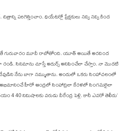
రాన్ని పరిగెత్తించాం. థియేటర్లో ప్రేక్షకులు నవ్వి నవ్వి కింద
లవారితే గురువారం మూవీ రాబోతోంది. యూత్ అయితే అరవింద
ండి. సినిమాను చూస్తే అదుర్స్ అనిపించేలా చేస్తాం. నా మొదటి
ను దేవుడిని నేను బాగా నమ్ముతాను. అందులో ఒకరు సింహాచలంలో
 అభిమానించే హీరో ఆంద్రలో సింహాద్రిలా కేరళలో సింగమలైలా
దయం 4 40 నిమిషాలకు వరుడు వీరేంద్ర పెళ్లి. కానీ ఎవరో తెలీదు’