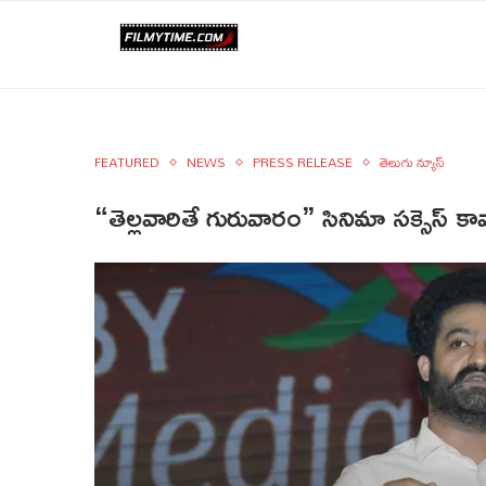
FEATURED
NEWS
PRESS RELEASE
తెలుగు న్యూస్
“తెల్లవారితే గురువారం” సినిమా సక్సెస్ కావా