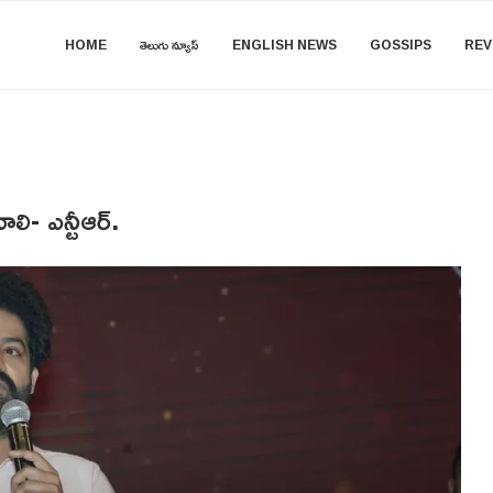
HOME
తెలుగు న్యూస్
ENGLISH NEWS
GOSSIPS
REV
లి- ఎన్టీఆర్.