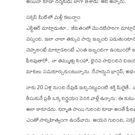
అయినా కూడా దర్శకుడు బాగా తీశాడు’ అని అన్నారు.
సక్సెస్ మీట్‌లో మళ్లీ కలుద్దాం
ఎన్టీఆర్ మాట్లాడుతూ.. ‘జీవితంలో మొదటిసారిగా మాట్లాడ
వస్తుంది. ఇలా చాలా తక్కువ సార్లు ఇబ్బంది పడుతుంటాను..
చెప్పాలంటే మాట్లాడలంటే ఎంత ఇబ్బందిగా ఉంటుందో ఇప్పుడ
ఫీలవుతారో.. నా తమ్ముళ్లు సింహా, భైరవ సాధించిన విజ
మాటలు సమకూర్చుకుంటున్నాను. రేపొద్దున భార్గవ్,
నాకు 20 ఏళ్ల నుంచి దేవుడి ఇచ్చినట్టువంటి శక్తి మీరైతే
తీసుకునే ప్రతీ ఒక్క నిర్ణయం వెనక వాళ్లే ఉన్నారు. ఈ కుట
అలా కాకూడదు. నిర్మాత సాయి గురించి కూడా అంతే ఫీలవ
ఎంతో సాన్నిహిత్యంగా ఉండేవారు. ఆయన గురించి, సక్సెస