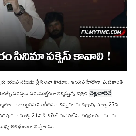
ున్నారు యువ నటుడు శ్రీ సింహా కోడూరి. ఆయ‌న హీరోగా మణికాంత్
ెంట్స్ సంస్థలు సంయుక్తంగా నిర్మిస్తున్న చిత్రం
తెల్లవారితే
 నిర్మాతలు. కాల భైరవ సంగీతమందిస్తున్న ఈ చిత్రాన్ని మార్చి 27న
ద‌ర్భంగా మార్చి 21న ప్రీ రిలీజ్ ఈవెంట్‌ను నిర్వహించారు. ఈ
ుఖ్య అతిథులుగా విచ్చేశారు.