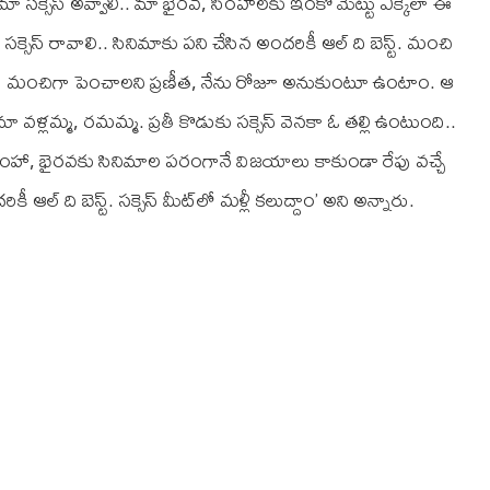
మా సక్సెస్ అవ్వాలి.. మా భైరవ, సింహలకు ఇంకో మెట్టు ఎక్కేలా ఈ
సెస్ రావాలి.. సినిమాకు పని చేసిన అందరికీ ఆల్ ది బెస్ట్. మంచి
 ఎలా మంచిగా పెంచాలని ప్రణీత, నేను రోజూ అనుకుంటూ ఉంటాం. ఆ
 వళ్లమ్మ, రమమ్మ. ప్రతీ కొడుకు సక్సెస్ వెనకా ఓ తల్లి ఉంటుంది..
 సింహా, భైరవకు సినిమాల పరంగానే విజయాలు కాకుండా రేపు వచ్చే
 ది బెస్ట్. సక్సెస్ మీట్‌లో మళ్లీ కలుద్దాం’ అని అన్నారు.