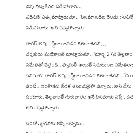
నవ్వి నవ్వి కింద పడిపోతారు..
ఎడిటర్ సత్య మాట్లాడుతూ.. ‘సినిమా నిడివి రెండు గంటలే. చిత్
పడిపోతారు’ అని చెప్పుకొచ్చారు.
తారక్ అన్న గెస్ట్‌లా రావడం కలలా ఉంది…
దర్శకుడు మణికాంత్ మాట్లాడుతూ.. ‘మార్చి 27న తెల్
సమేతతో వెళ్లండి.. ఫ్యామిలీ అయితే సకుటుంబ సమేతంగా ర
సినిమాకు తారక్ అన్న గెస్ట్‌లా రావడం కలలా ఉంది. నే
ఉంటే.. ఇంకొకరు కేరళ శబరిమలైలో ఉన్నారు. కానీ నేను
ఉంటారు. తెల్లవారితే గురువారం అనే సినిమాకు వస్తే.. ఉ
అని చెప్పుకొచ్చారు.
సింహా, భైరవకు అన్నీ చెప్పాను..