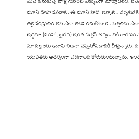
మన అనుకున్న వాళ్ల గురించి ఎక్కువగా మాట్లాడలేం. సిని
మూవీ దొహదపడాలి. ఈ మూవీ హిట్ అవ్వాలి.. దర్శకుడికి సక్
తల్లిదండ్రులం అని ఎలా అనిపించుకోవాలి.. పిల్లలను
ఇద్దరూ (సింహా, భైరవ) ఇంత సక్సెస్ అవ్వడానికి కారణం మా
మా పిల్లలకు ఉదాహరణగా చెప్పుకోవడానికి వీళ్లున్నారు.
యువతకు ఆదర్శంగా ఎదగాలని కోరుకుంటున్నాను. అందరికీ ఆల్