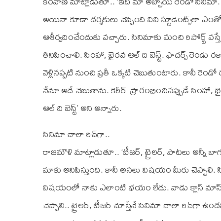
కీరవాణి మాట్లాడుతూ.. ‘ఇది మా అబ్బాయి రెండో సిని
అయినా కూడా దర్శకులు చెప్పింది విని స్టూడెంట్స్‌లా ఎంత
ఆశీర్వదించేందుకు వచ్చారు. సినిమాకు మంచి రిపోర్ట్ వస్తే..
తినిపించాలి. సింహా, భైరవ ఆల్ ది బెస్ట్. ఫాదర్స్ రె
వెళ్లినప్పటి నుంచి ప్రతీ ఒక్కటి చెబుతుంటారు. కానీ రెండో
నేనూ అదే చెబుతాను. కెరీర్ ‌ ప్రారంభించినప్పుడే సింహా,
ఆల్ ది బెస్ట్’ అని అన్నారు.
సినిమా చాలా రిచ్‌గా..
రాజమౌళి మాట్లాడుతూ.. ‘టీజర్, ట్రైలర్, పాటలు అన్నీ బ
మాకు అనిపిస్తుంది. కానీ అసలు విషయం మీరు చెప్పాలి.
విషయంలో నాకు ఎలాంటి భయం లేదు. వాడు క్లాస్ మాస్ అయి
చెప్పాలి.. ట్రైలర్, టీజర్ చూస్తేనే సినిమా చాలా రిచ్‌గా 