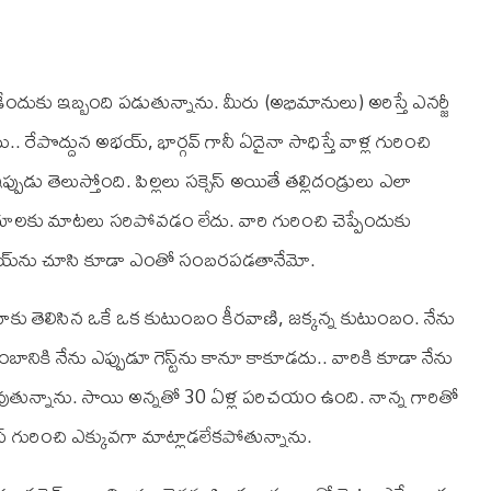
ేందుకు ఇబ్బంది పడుతున్నాను. మీరు (అభిమానులు) అరిస్తే ఎనర్జీ
 రేపొద్దున అభయ్, భార్గవ్ గానీ ఏదైనా సాధిస్తే వాళ్ల గురించి
ు తెలుస్తోంది. పిల్లలు సక్సెస్ అయితే తల్లిదండ్రులు ఎలా
యాలకు మాటలు సరిపోవడం లేదు. వారి గురించి చెప్పేందుకు
 అభయ్‌ను చూసి కూడా ఎంతో సంబరపడతానేమో.
.. నాకు తెలిసిన ఒకే ఒక కుటుంబం కీరవాణి, జక్కన్న కుటుంబం. నేను
ుంబానికి నేను ఎప్పుడూ గెస్ట్‌ను కానూ కాకూడదు.. వారికి కూడా నేను
ుతున్నాను. సాయి అన్నతో 30 ఏళ్ల పరిచయం ఉంది. నాన్న గారితో
్ గురించి ఎక్కువగా మాట్లాడలేకపోతున్నాను.