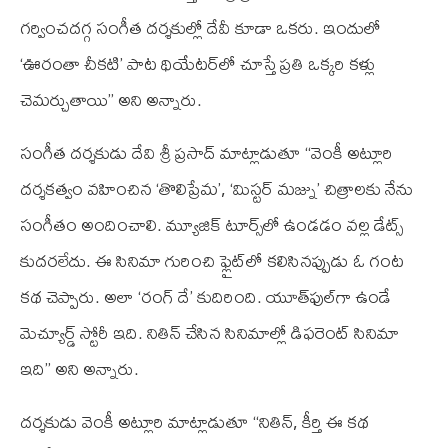
గర్వించదగ్గ సంగీత దర్శకుల్లో దేవీ కూడా ఒకరు. ఇందులో
‘ఊరంతా చీకటి’ పాట థియేటర్‌లో చూస్తే ప్రతి ఒక్కరి కళ్లు
చెమర్చుతాయి’’ అని అన్నారు.
సంగీత దర్శకుడు దేవి శ్రీ ప్రసాద్‌ మాట్లాడుతూ ‘‘వెంకీ అట్లూరి
దర్శకత్వం వహించిన ‘తొలిప్రేమ’, ‘మిస్టర్‌ మజ్ను’ చిత్రాలకు నేను
సంగీతం అందించాలి. మ్యూజిక్‌ టూర్స్‌లో ఉండడం వల్ల డేట్స్‌
కుదరలేదు. ఈ సినిమా గురించి ఫ్లైట్‌లో కలిసినప్పుడు ఓ గంట
కథ చెప్పారు. అలా ‘రంగ్‌ దే’ కుదిరింది. యూత్‌ఫుల్‌గా ఉండే
మెచ్యూర్డ్ స్టోరీ ఇది. నితిన్‌ చేసిన సినిమాల్లో డిఫరెంట్‌ సినిమా
ఇది’’ అని అన్నారు.
దర్శకుడు వెంకీ అట్లూరి మాట్లాడుతూ ‘‘నితిన్‌, కీర్తి ఈ కథ