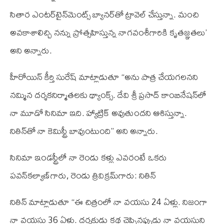
సితార ఎంటర్‌టైన్‌మెంట్స్‌ బ్యానర్‌తో ట్రావెల్‌ చేస్తున్నా. మంచి
అవకాశాలిచ్చి నన్ను ప్రోత్సహిస్తున్న నాగవంశీగారికి కృతజ్ఞతలు’
అని అన్నారు.
హీరోయిన్ కీర్తి సురేష్‌ మాట్లాడుతూ ‘‘అను పాత్ర చేయగలనని
నమ్మిన దర్శకనిర్మాతలకు థ్యాంక్స్‌. దేవి శ్రీ ప్రసాద్‌ కాంబినేషన్‌లో
నా మూడో సినిమా ఇది. హ్యాట్రిక్‌ అవుతుందని ఆశిస్తున్నా.
నితిన్‌తో నా కెమిస్ట్రీ బావుంటుంది’’ అని అన్నారు.
సినిమా ఇండస్ట్రీలో నా రెండు కళ్లు ఎవరంటే ఒకరు
పవన్‌కల్యాణ్‌గారు, రెండు త్రివిక్రమ్‌గారు: నితిన్
నితిన్‌ మాట్లాడుతూ ‘‘ఈ చిత్రంలో నా వయసు 24 ఏళ్లు. నిజంగా
నా వయసు 36 ఏళ్లు. దర్శకుడు కథ చెప్పినప్పుడు నా వయసుని