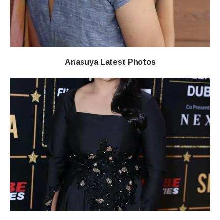
Anasuya Latest Photos