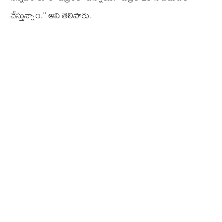
చేస్తున్నాం.” అని తెలిపారు.