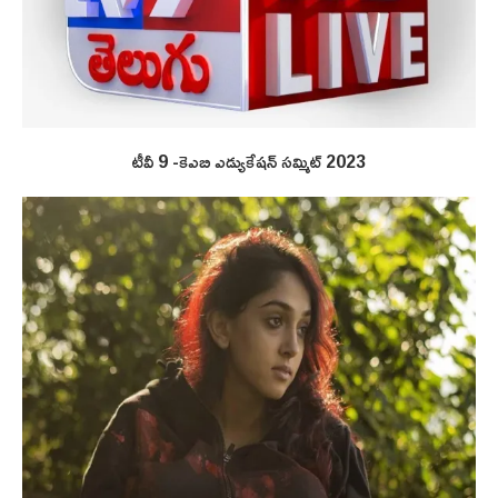
టీవీ 9 -కెఎబి ఎడ్యుకేషన్ సమ్మిట్ 2023