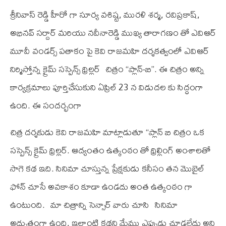
శ్రీనివాస్ రెడ్డి హీరో గా సూర్య వశిష్ట, మురళి శర్మ, రవిప్రకాష్,
అభినవ్ సర్దార్ మరియు నవీనారెడ్డి ముఖ్య తారాగణం తో ఎవిఆర్
మూవీ వండర్స్ పతాకం పై కెవి రాజమహి దర్శకత్వంలో ఎవిఆర్
నిర్మిస్తోన్న క్రైమ్ సస్పెన్స్ థ్రిల్లర్ చిత్రం “ప్లాన్-బి”. ఈ చిత్రం అన్ని
కార్యక్రమాలు పూర్తిచేసుకుని ఏప్రిల్ 23 న విడుదల కు సిద్ధంగా
ఉంది. ఈ సందర్భంగా
చిత్ర దర్శకుడు కెవి రాజమహి మాట్లాడుతూ “ప్లాన్ బి చిత్రం ఒక
సస్పెన్స్ క్రైమ్ థ్రిల్లర్. ఆద్యంతం ఉత్కంఠం తో థ్రిల్లింగ్ అంశాలతో
సాగె కథ ఇది. సినిమా చూస్తున్న ప్రేక్షకుడు కనీసం తన మొబైల్
ఫోన్ చూసే అవకాశం కూడా ఉండదు అంత ఉత్కంఠం గా
ఉంటుంది. మా చిత్రాన్ని సెన్సార్ వారు చూసి సినిమా
అద్భుతంగా ఉంది, ఇలాంటి కథని మేము ఎప్పుడు చూడలేదు అని