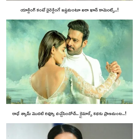
యాక్టింగ్ కంటే డైరెక్టింగే ఇష్టమంటూ ఐరా ఖాన్ కామెంట్స్..!
రాధే శ్యామ్ మొదటి రివ్యూ వచ్చేసిందోచ్.. క్లైమాక్సే కథకు ప్రాణమంట..!