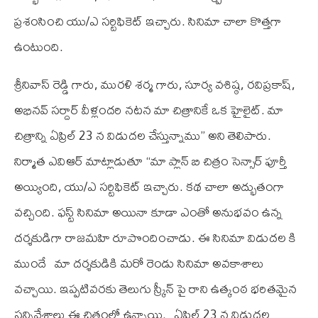
ప్రశంసించి యు/ఎ సర్టిఫికెట్ ఇచ్చారు. సినిమా చాలా కొత్తగా
ఉంటుంది.
శ్రీనివాస్ రెడ్డి గారు, మురళి శర్మ గారు, సూర్య వశిష్ఠ, రవిప్రకాష్,
అభినవ్ సర్దార్ వీళ్లందరి నటన మా చిత్రానికే ఒక హైలైట్. మా
చిత్రాన్ని ఏప్రిల్ 23 న విడుదల చేస్తున్నాము” అని తెలిపారు.
నిర్మాత ఎవిఆర్ మాట్లాడుతూ “మా ప్లాన్ బి చిత్రం సెన్సార్ పూర్తీ
అయ్యింది, యు/ఎ సర్టిఫికెట్ ఇచ్చారు. కథ చాలా అద్భుతంగా
వచ్చింది. ఫస్ట్ సినిమా అయినా కూడా ఎంతో అనుభవం ఉన్న
దర్శకుడిగా రాజమహి రూపొందించాడు. ఈ సినిమా విడుదల కి
ముందే మా దర్శకుడికి మరో రెండు సినిమా అవకాశాలు
వచ్చాయి. ఇప్పటివరకు తెలుగు స్క్రీన్ పై రాని ఉత్కంఠ భరితమైన
సన్నివేశాలు ఈ చిత్రంలో ఉన్నాయి. ఏప్రిల్ 23 న విడుదల