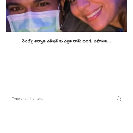
రెండేళ్ల తర్వాత వెకేషన్ కు వెళ్లిన రామ్ చరణ్, ఉపాసన...