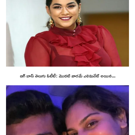
బిగ్ బాస్ తెలుగు ఓటీటీ: మొదటి వారమే ఎలిమినేట్ అయిన...