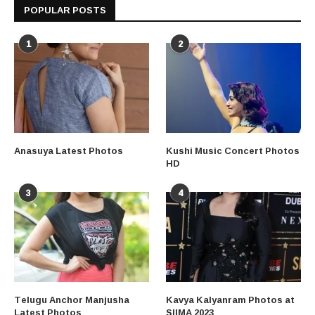
POPULAR POSTS
1
2
Anasuya Latest Photos
Kushi Music Concert Photos
HD
3
4
Telugu Anchor Manjusha
Kavya Kalyanram Photos at
Latest Photos
SIIMA 2023