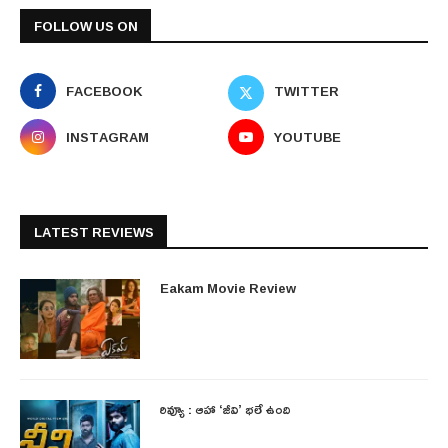
FOLLOW US ON
FACEBOOK
TWITTER
INSTAGRAM
YOUTUBE
LATEST REVIEWS
Eakam Movie Review
రివ్యూ : ఆహా ‘జీవి’ భలే ఉంది