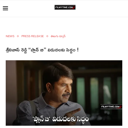
NEWS
PRESS RELEASE
తెలుగు న్యూస్
శ్రీనివాస్ రెడ్డి “ప్లాన్ బి” విడుదలకు సిద్దం !