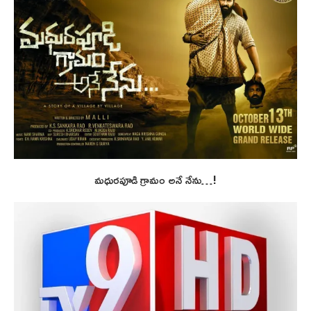
మధురపూడి గ్రామం అనే నేను…!