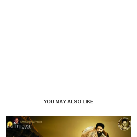
YOU MAY ALSO LIKE