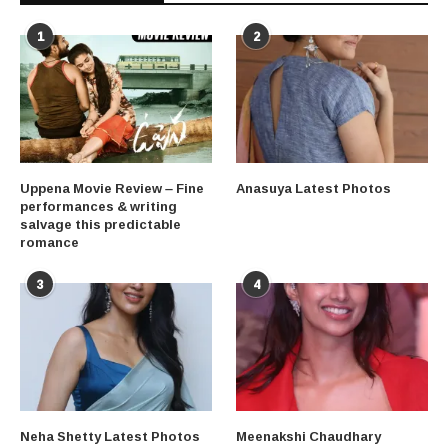
1
2
Uppena Movie Review – Fine
Anasuya Latest Photos
performances & writing
salvage this predictable
romance
3
4
Neha Shetty Latest Photos
Meenakshi Chaudhary