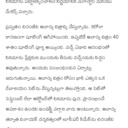
సినిమాను పట్టాలెక్కించాలనే నిర్ణయానికి మెగాస్టార్‌ మరియు
మేకర్స్‌ వచ్చారు.
ప్రస్తుతం చిరంజీవి ఆచార్య చిత్రాన్ని చేస్తున్నాడు. కరోనా
కారణంగా షూటింగ్‌ ఆగిపోయింది. ఇప్పటికే ఆచార్య చిత్రం 40
శాతం షూటింగ్‌ పూర్తి అయ్యింది. వచ్చే ఏడాది ఆరంభంలో
సినిమాను ప్రేక్షకుల ముందుకు తీసుకు వచ్చేందుకు సిద్దం
అవుతున్నారు. అందుకు సంబంధించిన ఏర్పాట్లు
జరుగుతున్నాయి. ఆచార్య చిత్రం కోసం భారీ ఎత్తున ఒక
దేవాలయం సెట్‌ను వేస్తున్నట్లుగా తెలుస్తోంది. ఆ సెట్‌లో
సెప్టెంబర్‌ లేదా అక్టోబర్‌లో సినిమాను పున: ప్రారంభించే
అవకాశం ఉందని ఇండస్ట్రీ వర్గాల వారు అంటున్నారు. ఆచార్య
తర్వాత వినాయక్‌ దర్శకత్వంలో లూసీఫర్‌ రీమేక్‌ను చిరంజీవి