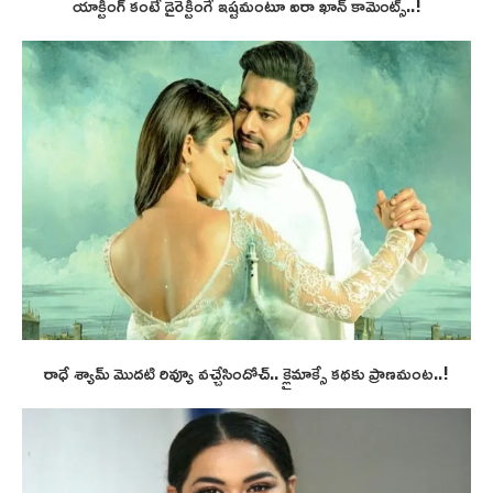
యాక్టింగ్ కంటే డైరెక్టింగే ఇష్టమంటూ ఐరా ఖాన్ కామెంట్స్..!
రాధే శ్యామ్ మొదటి రివ్యూ వచ్చేసిందోచ్.. క్లైమాక్సే కథకు ప్రాణమంట..!