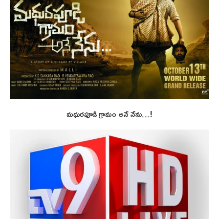
మధురపూడి గ్రామం అనే నేను…!