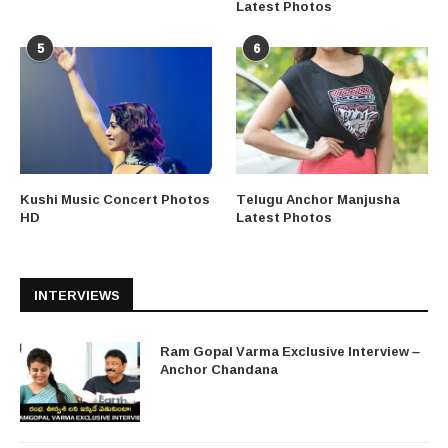
Latest Photos
5
6
Kushi Music Concert Photos
Telugu Anchor Manjusha
HD
Latest Photos
INTERVIEWS
Ram Gopal Varma Exclusive Interview –
Anchor Chandana