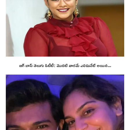
బిగ్ బాస్ తెలుగు ఓటీటీ: మొదటి వారమే ఎలిమినేట్ అయిన...