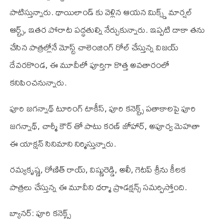
పాటిస్తున్నారు. థాయిలాండ్ కు వెళ్లిన ఆయన మిక్స్డ్ మార్షల్
ఆర్ట్స్, ఇతర పోరాట పద్ధతుల్ని నేర్చుకున్నారు. ఇప్పటి దాకా తను
చేసిన పాత్రల్లోనే మోస్ట్ చాలెంజింగ్ రోల్ చేస్తున్న విజయ్
దేవరకొండ, ఈ మూవీలో పూర్తిగా కొత్త అవతారంలో
కనిపించనున్నారు.
పూరి జగన్నాథ్ టూరింగ్ టాకీస్, పూరి కనెక్ట్స్ పతాకాలపై పూరి
జగన్నాథ్, చార్మీ కౌర్ తో పాటు కరణ్ జోహార్, అపూర్వ మెహతా
ఈ యాక్షన్ సినిమాని నిర్మిస్తున్నారు.
రమ్యకృష్ణ, రోణిత్ రాయ్, విష్ణురెడ్డి, అలీ, గెటప్ శ్రీను కీలక
పాత్రలు చేస్తున్న ఈ మూవీని ధర్మా ప్రొడక్షన్స్ సమర్పిస్తోంది.
బ్యానర్: పూరి కనెక్ట్స్