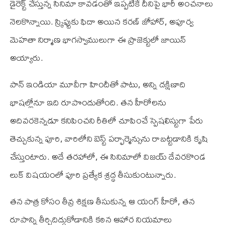
డైరెక్ట్ చేస్తున్న సినిమా కావడంతో ఇప్పటికే దీనిపై భారీ అంచనాలు
నెలకొన్నాయి. స్క్రిప్టుకు ఫిదా అయిన కరణ్ జోహార్, అపూర్వ
మెహతా నిర్మాణ భాగస్వాములుగా ఈ ప్రాజెక్టులో జాయిన్
అయ్యారు.
పాన్ ఇండియా మూవీగా హిందీతో పాటు, అన్ని దక్షిణాది
భాషల్లోనూ ఇది రూపొందుతోంది. తన హీరోలను
అదివరకెన్నడూ కనిపించని రీతిలో చూపించే స్పెషలిస్టుగా పేరు
తెచ్చుకున్న పూరి, వారిలోని బెస్ట్ పర్ఫార్మెన్సును రాబట్టడానికి కృషి
చేస్తుంటారు. అదే తరహాలో, ఈ సినిమాలో విజయ్ దేవరకొండ
లుక్ విషయంలో పూరి ప్రత్యేక శ్రద్ధ తీసుకుంటున్నారు.
తన పాత్ర కోసం తీవ్ర శిక్షణ తీసుకున్న ఆ యంగ్ హీరో, తన
రూపాన్ని తీర్చిదిద్దుకోడానికి కఠిన ఆహార నియమాలు