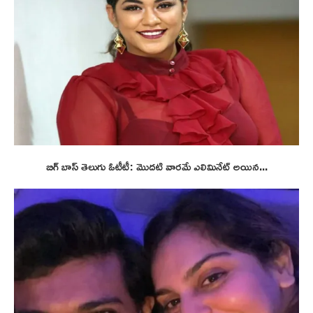
బిగ్ బాస్ తెలుగు ఓటీటీ: మొదటి వారమే ఎలిమినేట్ అయిన...