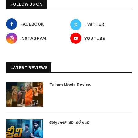
FOLLOW US ON
FACEBOOK
TWITTER
INSTAGRAM
YOUTUBE
LATEST REVIEWS
Eakam Movie Review
రివ్యూ : ఆహా ‘జీవి’ భలే ఉంది