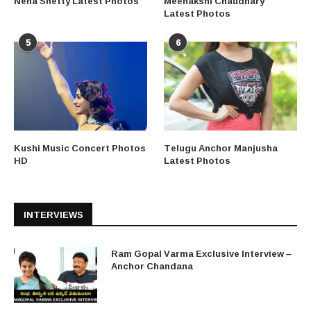
Neha Shetty Latest Photos
Meenakshi Chaudhary
Latest Photos
5
6
Kushi Music Concert Photos
Telugu Anchor Manjusha
HD
Latest Photos
INTERVIEWS
Ram Gopal Varma Exclusive Interview –
Anchor Chandana