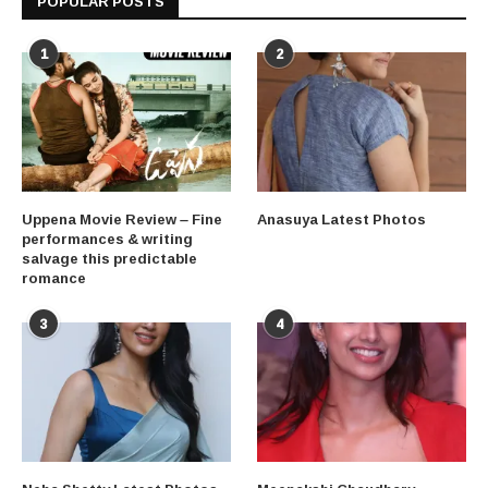
POPULAR POSTS
1
2
Uppena Movie Review – Fine
Anasuya Latest Photos
performances & writing
salvage this predictable
romance
3
4