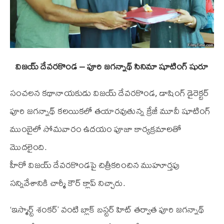
విజయ్ దేవరకొండ – పూరి జగన్నాథ్ సినిమా షూటింగ్ షురూ
సంచలన కథానాయకుడు విజయ్ దేవరకొండ, డాషింగ్ డైరెక్టర్
పూరి జగన్నాథ్ కలయికలో తయారవుతున్న క్రేజీ మూవీ షూటింగ్
ముంబైలో సోమవారం ఉదయం పూజా కార్యక్రమాలతో
మొదలైంది.
హీరో విజయ్ దేవరకొండపై చిత్రీకరించిన ముహూర్తపు
సన్నివేశానికి చార్మీ కౌర్ క్లాప్ నిచ్చారు.
‘ఇస్మార్ట్ శంకర్’ వంటి బ్లాక్ బస్టర్ హిట్ తర్వాత పూరి జగన్నాథ్