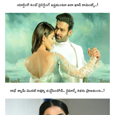
యాక్టింగ్ కంటే డైరెక్టింగే ఇష్టమంటూ ఐరా ఖాన్ కామెంట్స్..!
రాధే శ్యామ్ మొదటి రివ్యూ వచ్చేసిందోచ్.. క్లైమాక్సే కథకు ప్రాణమంట..!