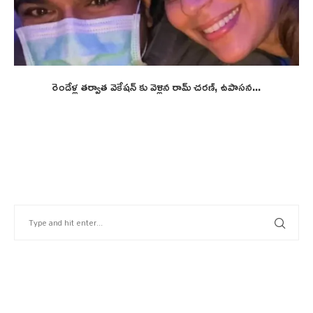
రెండేళ్ల తర్వాత వెకేషన్ కు వెళ్లిన రామ్ చరణ్, ఉపాసన...