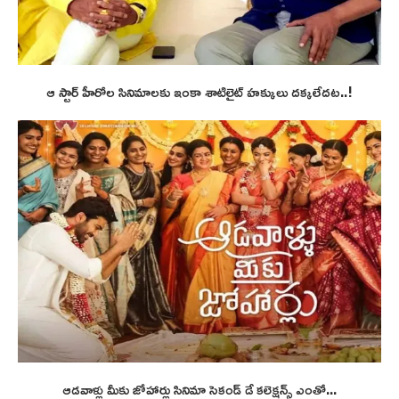
ఆ స్టార్ హీరోల సినిమాలకు ఇంకా శాటిలైట్ హక్కులు దక్కలేదట..!
ఆడవాళ్లు మీకు జోహార్లు సినిమా సెకండ్ డే కలెక్షన్స్ ఎంతో...