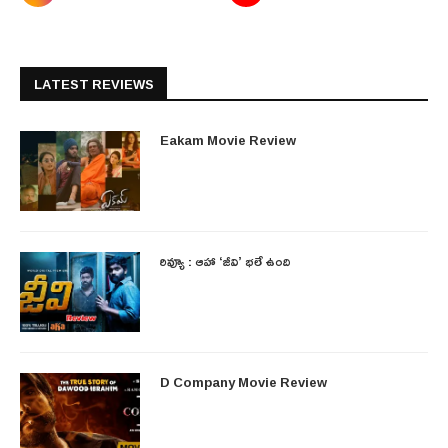
LATEST REVIEWS
Eakam Movie Review
రివ్యూ : ఆహా ‘జీవి’ భలే ఉంది
D Company Movie Review