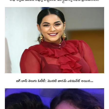
బిగ్ బాస్ తెలుగు ఓటీటీ: మొదటి వారమే ఎలిమినేట్ అయిన...