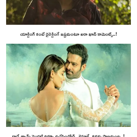
యాక్టింగ్ కంటే డైరెక్టింగే ఇష్టమంటూ ఐరా ఖాన్ కామెంట్స్..!
రాధే శ్యామ్ మొదటి రివ్యూ వచ్చేసిందోచ్.. క్లైమాక్సే కథకు ప్రాణమంట..!