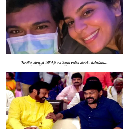
రెండేళ్ల తర్వాత వెకేషన్ కు వెళ్లిన రామ్ చరణ్, ఉపాసన...