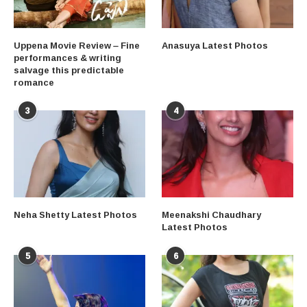
Uppena Movie Review – Fine
Anasuya Latest Photos
performances & writing
salvage this predictable
romance
3
4
Neha Shetty Latest Photos
Meenakshi Chaudhary
Latest Photos
5
6