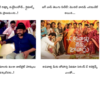
రివ్యూ వచ్చేసిందోచ్.. క్లైమాక్సే
బిగ్ బాస్ తెలుగు ఓటీటీ: మొదటి వారమే ఎలిమినేట్
ు ప్రాణమంట..!
అయిన...
నిమాలకు ఇంకా శాటిలైట్ హక్కులు
ఆడవాళ్లు మీకు జోహార్లు సినిమా సెకండ్ డే కలెక్షన్స్
దక్కలేదట..!
ఎంతో...