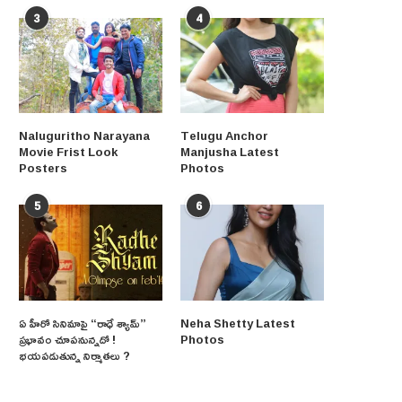
3
4
Naluguritho Narayana
Telugu Anchor
Movie Frist Look
Manjusha Latest
Posters
Photos
5
6
ఏ హీరో సినిమాపై “రాధే శ్యామ్”
Neha Shetty Latest
ప్రభావం చూపనున్నదో !
Photos
భయపడుతున్న నిర్మాతలు ?