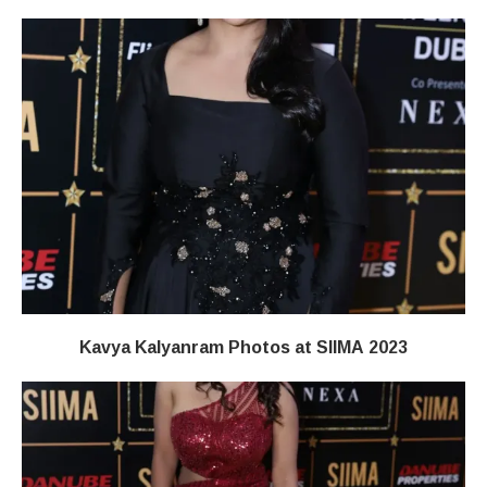
Kavya Kalyanram Photos at SIIMA 2023