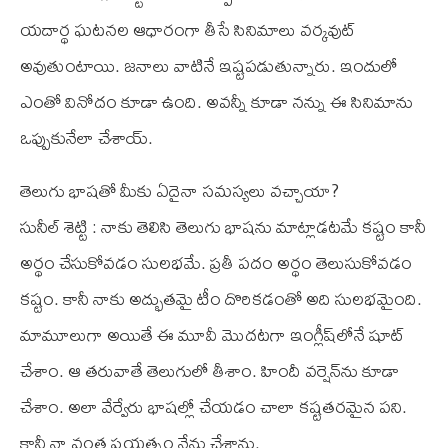
యదార్థ ఘటనల ఆధారంగా తీసే సినిమాలు వర్కవుట్
అవుతుంటాయి. జనాలు వాటినే ఇష్టపడుతున్నారు. ఇందులో
ఎంతో వినోదం కూడా ఉంది. అవన్నీ కూడా నన్ను ఈ సినిమాను
ఒప్పుకునేలా చేశాయ్.
తెలుగు భాషతో మీకు ఏదైనా సమస్యలు వచ్చాయా?
సునీల్ శెట్టి : నాకు తెలిసి తెలుగు భాషను మాట్లాడటమే కష్టం కానీ
అర్థం చేసుకోవడం సులభమే. ప్రతీ పదం అర్థం తెలుసుకోవడం
కష్టం. కానీ నాకు అద్భుతమై టీం దొరికడంతో అది సులభమైంది.
మామూలుగా అయితే ఈ మూవీ మొదటగా ఇంగ్లీష్‌లోనే షూట్
చేశాం. ఆ తరువాతే తెలుగులో తీశాం. హిందీ వర్షెన్‌ను కూడా
చేశాం. అలా వేర్వేరు భాషల్లో చేయడం చాలా కష్టతరమైన పని.
కానీ నా వంత ప్రయత్నం నేను చేశాను.