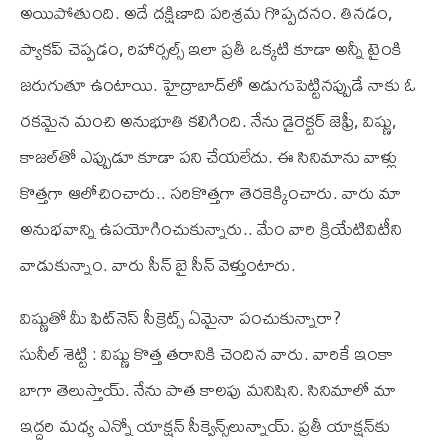
అయిపోతుంది. అదే దక్షిణాది పరిశ్రమ గొప్పదనం. తినడం,
ప్యాకప్ చెప్పడం, రిహార్సల్స్ ఇలా ప్రతీ ఒక్కటి కూడా అన్నీ టైంకి
జరుగుతూ ఉంటాయి. హైద్రాబాద్‌లో అడుగుపెట్టినప్పుడే నాకు ఓ
రకమైన మంచి అనుభూతి కలిగింది. నేను డైరెక్టర్ జెఫ్రీ, విష్ణు,
కాజల్‌తో ఎప్పుడూ కూడా పని చేయలేదు. ఈ సినిమాను వాళ్లు
కొత్తగా ఆలోచించారు.. సరికొత్తగా తెరకెక్కించారు. వారు మా
అనుభవాన్ని ఉపయోగించుకున్నారు.. మేం వారి క్రియేటివిటీని
వాడుకున్నాం. వారు సీన్ బై సీన్ వెళ్తుంటారు.
విష్ణుతో మీ ఫిట్‌నెస్ సీక్రెట్స్ ఏమైనా పంచుకున్నారా?
సునీల్ శెట్టి : విష్ణు కొత్త తరానికి చెందిన వారు. వారికే ఇంకా
బాగా తెలుస్తాయ్. నేను పాత కాలపు మనిషిని. సినిమాలో మా
ఇద్దరి మధ్య ఎన్నో యాక్షన్ సీక్వెన్స్‌లున్నాయ్. ప్రతీ యాక్షన్‌కు