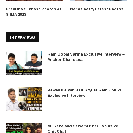
Pranitha Subhash Photos at
Neha Shetty Latest Photos
SIIMA 2023
INTERVIEWS
Ram Gopal Varma Exclusive Interview –
Anchor Chandana
Pawan Kalyan Hair Stylist Ram Koniki
Exclusive Interview
Ali Reza and Saiyami Kher Exclusive
Chit Chat