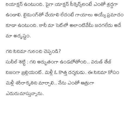
రియాక్షన్ ఉంటుంది. పైగా యాక్షన్ సీక్వెన్స్‌లంటే ఎంతో శ్రద్దగా
ఉండాలి. టైమింగ్‌తో చేయాలి లేదంటే గాయాలు అయ్యే ప్రమాదం
కూడా ఉంటుంది. కానీ మా సెట్‌లో అలాంటివేమీ జరగలేదు అదే
మా అదృష్టం.
గని సినిమా గురించి చెప్పండి?
సునీల్ శెట్టి : గని అద్భుతంగా ఉండబోతోంది.. వరుణ్ తేజ్
నిజంగా బ్రిల్లియంట్. మళ్లీ ఓ కొత్త దర్శకుడు. ఈ సినిమా కోసం
మళ్లీ శరీరాకృతిని మార్చాలి.. నేను ఎంతో ఆత్రుగా
ఎదురుచూస్తున్నాను.