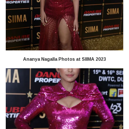
Ananya Nagalla Photos at SIIMA 2023