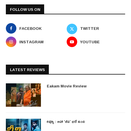
FOLLOW US ON
FACEBOOK
TWITTER
INSTAGRAM
YOUTUBE
LATEST REVIEWS
Eakam Movie Review
రివ్యూ : ఆహా ‘జీవి’ భలే ఉంది