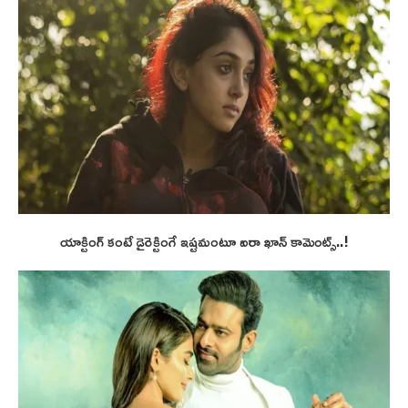
యాక్టింగ్ కంటే డైరెక్టింగే ఇష్టమంటూ ఐరా ఖాన్ కామెంట్స్..!