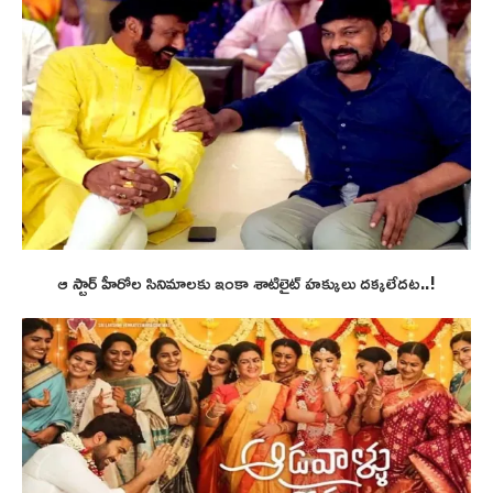
ఆ స్టార్ హీరోల సినిమాలకు ఇంకా శాటిలైట్ హక్కులు దక్కలేదట..!