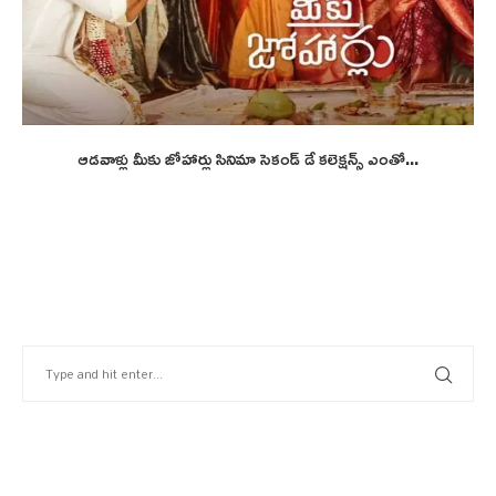
ఆడవాళ్లు మీకు జోహార్లు సినిమా సెకండ్ డే కలెక్షన్స్ ఎంతో...