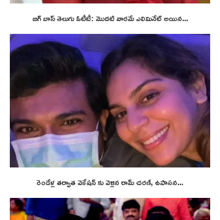
బిగ్ బాస్ తెలుగు ఓటీటీ: మొదటి వారమే ఎలిమినేట్ అయిన...
రెండేళ్ల తర్వాత వెకేషన్ కు వెళ్లిన రామ్ చరణ్, ఉపాసన...