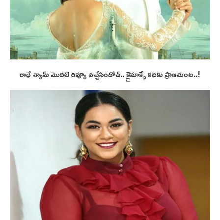
రాధే శ్యామ్ మొదటి రివ్యూ వచ్చేసిందోచ్.. క్లైమాక్సే కథకు ప్రాణమంట..!