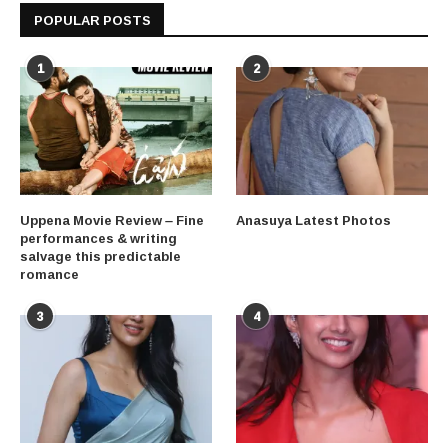
POPULAR POSTS
1
2
Uppena Movie Review – Fine
Anasuya Latest Photos
performances & writing
salvage this predictable
romance
3
4