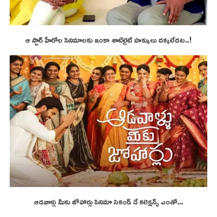
ఆ స్టార్ హీరోల సినిమాలకు ఇంకా శాటిలైట్ హక్కులు దక్కలేదట..!
ఆడవాళ్లు మీకు జోహార్లు సినిమా సెకండ్ డే కలెక్షన్స్ ఎంతో...