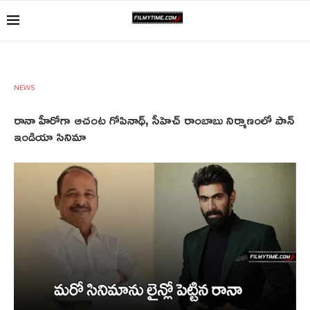
NEWS
రానా హీరోగా ఆచంట గోపినాథ్, సీహెచ్ రాంబాబు నిర్మాణంలో పాన్
ఇండియా సినిమా