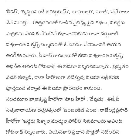
‘లీడర్’, ‘కృష్ణంవందే జగద్గురుమ్’, ‘బాహుబలి’, ‘ఘాజీ’, ‘నేనే రాజు
నేనే మంత్రి’ – కొత్తదనంతో కూడిన వైవిధ్యమైన కథలు, విలక్షణ
పాత్రలను ఎంపిక చేసుకొనే కథానాయకుడు రానా దగ్గుబాటి.
విశ్వశాంతి పిక్చర్స్ నిర్మాణంలో ఓ సినిమా చేయడానికి ఆయన
అంగీకరించారు. సీహెచ్ రాంబాబుతో కలిసి విశ్వశాంతి పిక్చర్స్
అధినేత ఆచంట గోపినాథ్ ఈ సినిమా నిర్మించనున్నారు. ప్రస్తుతం
పవన్ కల్యాణ్, రానా హీరోలుగా నటిస్తున్న సినిమా చిత్రీకరణ
పూర్తయిన తర్వాత ఈ సినిమా ప్రారంభం కానుంది.
నందమూరి బాలకృష్ణ హీరోగా ‘టాప్ హీరో’, ‘దేవుడు’, ఈవీవీ
సత్యనారాయణ దర్శకత్వంలో ‘జంబలకిడి పంబ’, రాజేంద్రప్రసాద్
హీరోగా ‘ఇద్దరు పెళ్ళాల ముద్దుల పోలీస్’ సినిమాలను ఆచంట
గోపినాథ్ నిర్మించారు. నయనతార ప్రధాన పాత్రలో నటించిన