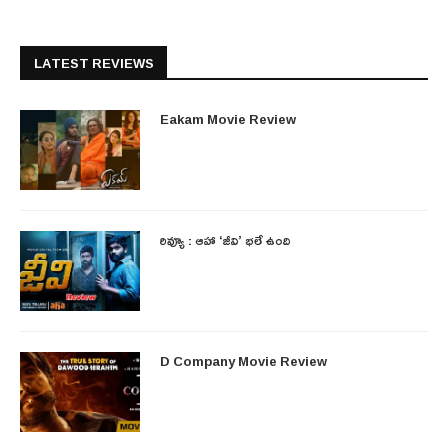
LATEST REVIEWS
Eakam Movie Review
రివ్యూ : ఆహా ‘జీవి’ భలే ఉంది
D Company Movie Review