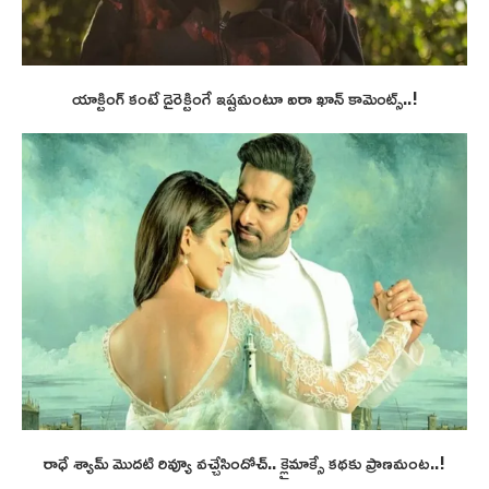
యాక్టింగ్ కంటే డైరెక్టింగే ఇష్టమంటూ ఐరా ఖాన్ కామెంట్స్..!
రాధే శ్యామ్ మొదటి రివ్యూ వచ్చేసిందోచ్.. క్లైమాక్సే కథకు ప్రాణమంట..!