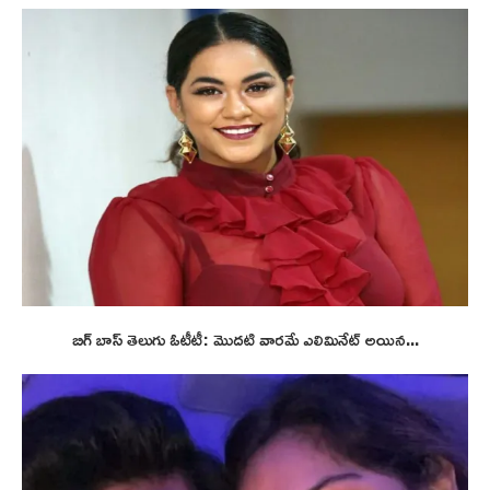
బిగ్ బాస్ తెలుగు ఓటీటీ: మొదటి వారమే ఎలిమినేట్ అయిన...