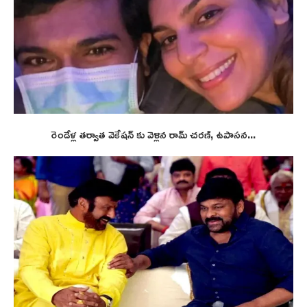
రెండేళ్ల తర్వాత వెకేషన్ కు వెళ్లిన రామ్ చరణ్, ఉపాసన...