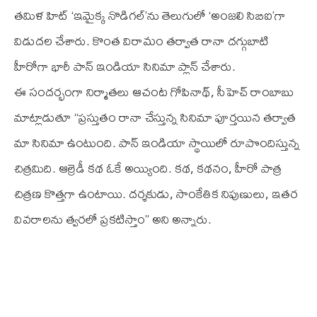
తమిళ హిట్ ‘ఇమైక్క నొడిగల్’ను తెలుగులో ‘అంజలి సిబిఐ’గా
విడుదల చేశారు. కొంత విరామం తర్వాత రానా దగ్గుబాటి
హీరోగా భారీ పాన్ ఇండియా సినిమా ప్లాన్ చేశారు.
ఈ సందర్భంగా నిర్మాతలు ఆచంట గోపినాథ్, సీహెచ్ రాంబాబు
మాట్లాడుతూ “ప్రస్తుతం రానా చేస్తున్న సినిమా పూర్తయిన తర్వాత
మా సినిమా ఉంటుంది. పాన్ ఇండియా స్థాయిలో రూపొందిస్తున్న
చిత్రమిది. ఆల్రెడీ కథ ఓకే అయ్యింది. కథ, కథనం, హీరో పాత్ర
చిత్రణ కొత్తగా ఉంటాయి. దర్శకుడు, సాంకేతిక నిపుణులు, ఇతర
వివరాలను త్వరలో ప్రకటిస్తాం” అని అన్నారు.