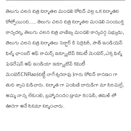
తెలుగు చలన చిత్ర నిర్మాతల మండలి కోవిద్ వల్ల ఒక నిర్మాతని
కోల్పోయింది…. తెలుగు చలన చిత్ర నిర్మాతల మండలి సంయుక్త
కార్యదర్శి, తెలుగు చలన చిత్ర వాణిజ్య మండలి కార్యవర్గ సభ్యుడు,
తెలుగు చలన చిత్ర నిర్మాతలు సెక్టార్ కి సెక్రెటరీ, సౌత్ ఇండియన్
ఫిల్మ్ ఛాంబర్ అఫ్ కామర్స్ ఇక్క్యూటివ్ కమిటీ మెంబెర్,ఎక్స ఫిల్మ్
ఫెడరేషన్ అఫ్ ఇండియా ఇక్క్యూటివ్ కమిటీ
మెంబెర్CNRao(చిట్టీ నాగేశ్వరరావు )గారు కోవిద్ కారణం గా
తుది శ్వాస విడిచారు. నిర్మాత గా పంపిణి దారుడిగా మా సిరిమల్లే,
అమ్మ నాన్న లేకుంటె, బ్రహ్మానందం డ్రామా కంపెనీ, తమిళ్ లో
ఊరగా అనే సినిమా నిర్మించారు.