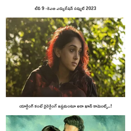
టీవీ 9 -కెఎబి ఎడ్యుకేషన్ సమ్మిట్ 2023
యాక్టింగ్ కంటే డైరెక్టింగే ఇష్టమంటూ ఐరా ఖాన్ కామెంట్స్..!