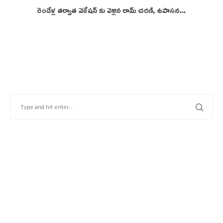
రెండేళ్ల తర్వాత వెకేషన్ కు వెళ్లిన రామ్ చరణ్, ఉపాసన...