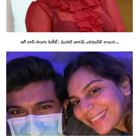
బిగ్ బాస్ తెలుగు ఓటీటీ: మొదటి వారమే ఎలిమినేట్ అయిన...