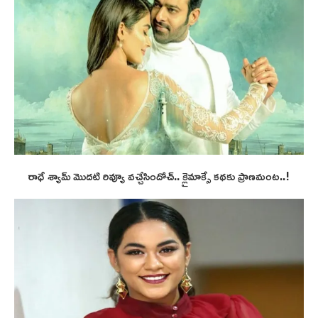
రాధే శ్యామ్ మొదటి రివ్యూ వచ్చేసిందోచ్.. క్లైమాక్సే కథకు ప్రాణమంట..!