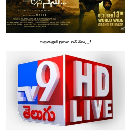
మధురపూడి గ్రామం అనే నేను…!