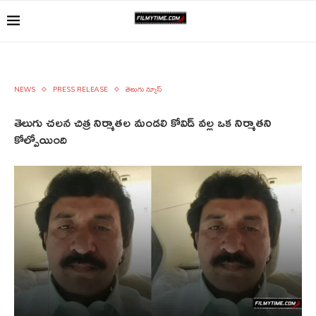
NEWS
PRESS RELEASE
తెలుగు న్యూస్
తెలుగు చలన చిత్ర నిర్మాతల మండలి కోవిడ్ వల్ల ఒక నిర్మాతని
కోల్పోయింది