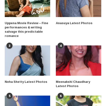
Uppena Movie Review – Fine
Anasuya Latest Photos
performances & writing
salvage this predictable
romance
3
4
Neha Shetty Latest Photos
Meenakshi Chaudhary
Latest Photos
5
6