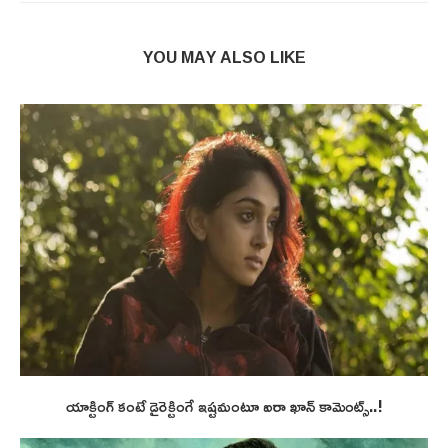
YOU MAY ALSO LIKE
యాక్టింగ్ కంటే డైరెక్టింగే ఇష్టమంటూ ఐరా ఖాన్ కామెంట్స్..!