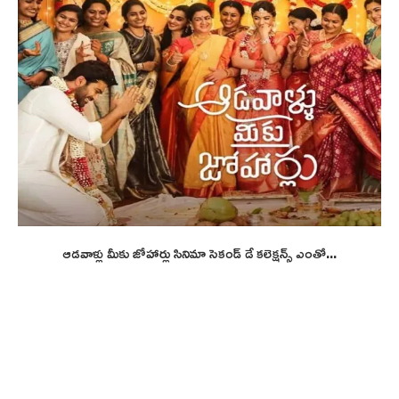
ఆడవాళ్లు మీకు జోహార్లు సినిమా సెకండ్ డే కలెక్షన్స్ ఎంతో...