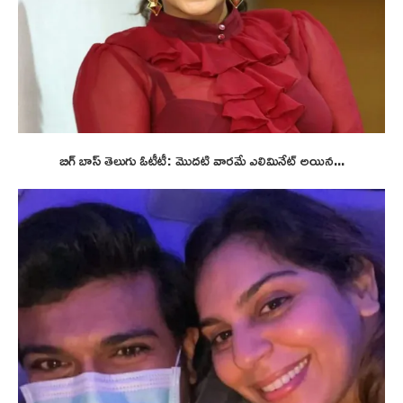
బిగ్ బాస్ తెలుగు ఓటీటీ: మొదటి వారమే ఎలిమినేట్ అయిన...