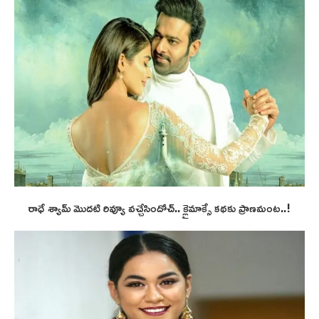
రాధే శ్యామ్ మొదటి రివ్యూ వచ్చేసిందోచ్.. క్లైమాక్సే కథకు ప్రాణమంట..!