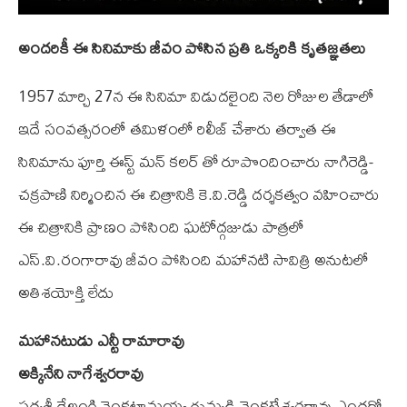
అందరికీ ఈ సినిమాకు జీవం పోసిన ప్రతి ఒక్కరికి కృతజ్ఞతలు
1957 మార్చి 27న ఈ సినిమా విడుదలైంది నెల రోజుల తేడాలో
ఇదే సంవత్సరంలో తమిళంలో రిలీజ్ చేశారు తర్వాత ఈ
సినిమాను పూర్తి ఈస్ట్ మన్ కలర్ తో రూపొందించారు నాగిరెడ్డి-
చక్రపాణి నిర్మించిన ఈ చిత్రానికి కె.వి.రెడ్డి దర్శకత్వం వహించారు
ఈ చిత్రానికి ప్రాణం పోసింది ఘటోద్గజుడు పాత్రలో
ఎస్.వి.రంగారావు జీవం పోసింది మహానటి సావిత్రి అనుటలో
అతిశయోక్తి లేదు
మహానటుడు ఎన్టీ రామారావు
అక్కినేని నాగేశ్వరరావు
పద్మశ్రీ రేలంగి వెంకట్రామయ్య గుమ్మడి వెంకటేశ్వరరావు ఎందరో