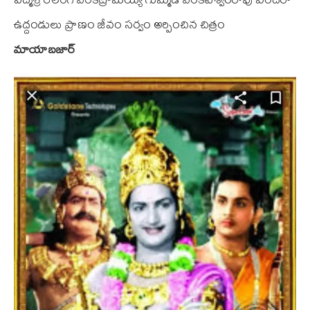
ఉద్దండులు ప్రాణం జీవం సర్వం అర్పించిన చిత్రం
మాయాబజార్