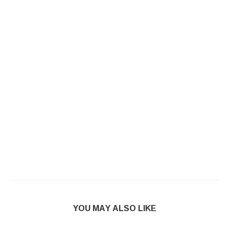
YOU MAY ALSO LIKE