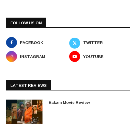
FOLLOW US ON
FACEBOOK
TWITTER
INSTAGRAM
YOUTUBE
LATEST REVIEWS
Eakam Movie Review