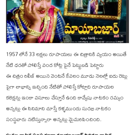
1957 లోనే 33 లక్షలు రూపాయలు ఈ చిత్రానికి వ్యయం అయితే
నేటి ధరతో పోలిస్తే వంద కోట్ల పైనే పెట్టుబడి పెట్టారు
ఈ చిత్రం రిలీజ్ అయిన వెంటనే కేవలం మూడు నెలల్లో ఐదు రెట్లు
పైగా లాభాన్ని ఇచ్చింది నేటితో పోలిస్తే కోట్లాది రూపాయల
కలెక్షన్లు ఇంకా వసూలు చేస్తూనే ఉంది కావ్యేషు నాటకం రమ్యం
అన్నట్లు ఈ సినిమాని చూస్తే కళ్ళముందు సురభి నాటకం
సంస్థవారు నటిస్తున్నారా అన్నట్లు మైమరిపించింది.