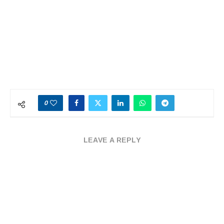
0
LEAVE A REPLY