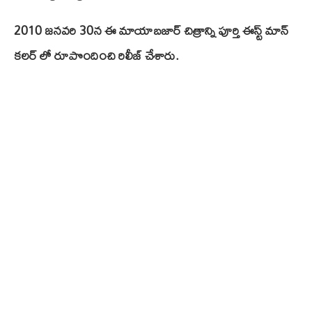
2010 జనవరి 30న ఈ మాయాబజార్ చిత్రాన్ని పూర్తి ఈస్ట్ మాన్
కలర్ లో రూపొందించి రిలీజ్ చేశారు.