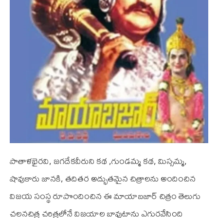
పాతాళభైరవి, జగదేకవీరుని కథ ,గుండమ్మ కథ, మిస్సమ్మ,
షావుకారు జానకి, తదితర అద్భుతమైన చిత్రాలను అందించిన
విజయ సంస్థ రూపొందించిన ఈ మాయాబజార్ చిత్రం తెలుగు
చలనచిత్ర చరిత్రలోనే విజయాల బావుటాను ఎగురవేసింది