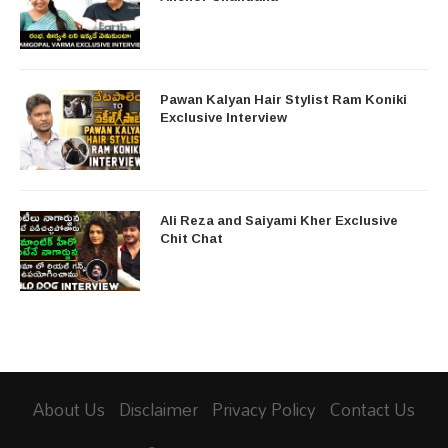
Pawan Kalyan Hair Stylist Ram Koniki
Exclusive Interview
Ali Reza and Saiyami Kher Exclusive
Chit Chat
About Us
Disclaimer
Privacy Policy
Contact Us