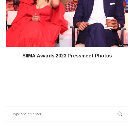
SIIMA Awards 2023 Pressmeet Photos