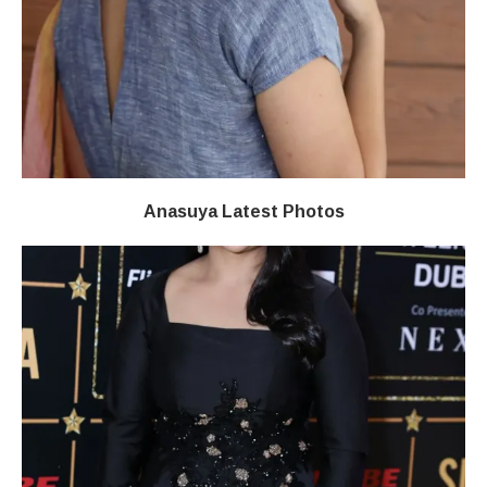
Anasuya Latest Photos