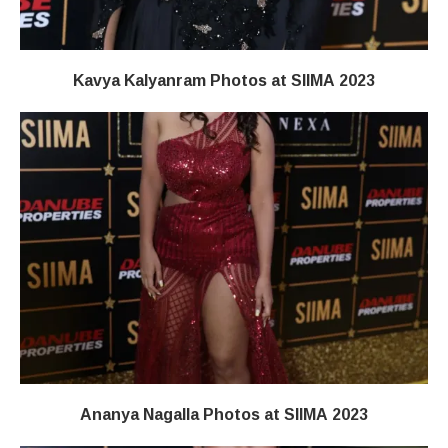
Kavya Kalyanram Photos at SIIMA 2023
Ananya Nagalla Photos at SIIMA 2023