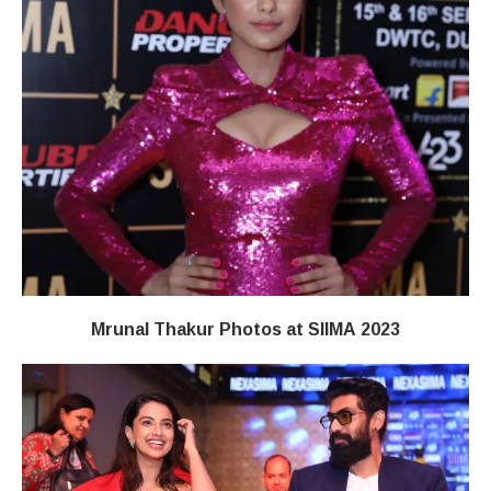
Mrunal Thakur Photos at SIIMA 2023