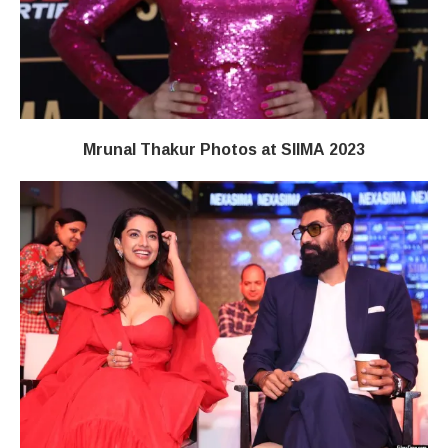
Mrunal Thakur Photos at SIIMA 2023