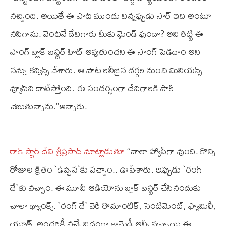
న‌చ్చింది. అయితే ఈ పాట ముందు విన్న‌ప్పుడు సార్ ఇది అంటూ
న‌సిగాను. వెంట‌నే దేవిగారు మీకు మైండ్ వుందా? అని తిట్టి ఈ
సాంగ్ బ్లాక్ బ‌స్ట‌ర్ హిట్ అవుతుంద‌ని ఈ సాంగ్ పెడ‌దాం అని
న‌న్ను క‌న్విన్స్ చేశారు. ఆ పాట రిలీజైన ద‌గ్గ‌రి నుంచి మిలియ‌న్స్
వ్యూస్‌ని దాటేస్తోంది. ఈ సంద‌ర్భంగా దేవిగారికి సారీ
చెబుతున్నాను.”అన్నారు.
‌
రాక్ స్టార్ దేవి శ్రీ‌ప్ర‌సాద్ మాట్లాడుతూ
“చాలా హ్యాపీగా వుంది. కొన్ని
రోజుల క్రితం `ఉప్పెన‌`కు వ‌చ్చాం.. ఊపేశారు. ఇప్పుడు `రంగ్
దే`కు వ‌చ్చాం. ఈ మూవీ ఆడియోను బ్లాక్ బ‌స్ట‌ర్ చేసినందుకు
చాలా థ్యాంక్స్‌. `రంగ్ దే` వెరీ రొమాంటిక్‌, సెంటిమెంట్‌, ఫ్యామిలీ,
యూత్‌, అంద‌రికీ న‌చ్చే విధంగా కామెడీ అన్నీ వున్నాయి ఈ