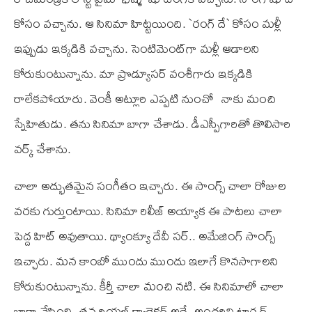
కోసం వ‌చ్చాను. ఆ సినిమా హిట్ట‌యింది. `రంగ్ దే` కోసం మ‌ళ్లీ
ఇప్పుడు ఇక్క‌డికి వ‌చ్చాను. సెంటిమెంట్‌గా మ‌ళ్లీ ఆడాల‌ని
కోరుకుంటున్నాను. మా ప్రొడ్యూస‌ర్ వంశీగారు ఇక్క‌డికి
రాలేక‌పోయారు. వెంకీ అట్లూరి ఎప్ప‌టి నుంచో నాకు మంచి
స్నేహితుడు. త‌ను సినిమా బాగా చేశాడు. డీఎస్పీగారితో తొలిసారి
వ‌ర్క్ చేశాను.
చాలా అద్భుత‌మైన సంగీతం ఇచ్చారు. ఈ సాంగ్స్ చాలా రోజుల
వ‌ర‌కు గుర్తుంటాయి. సినిమా రిలీజ్ అయ్యాక ఈ పాట‌లు చాలా
పెద్ద హిట్ అవుతాయి. థ్యాంక్యూ దేవీ స‌ర్.. అమేజింగ్ సాంగ్స్
ఇచ్చారు. మ‌న కాంబో ముందు ముందు ఇలాగే కొన‌సాగాల‌ని
కోరుకుంటున్నాను. కీర్తీ చాలా మంచి న‌టి. ఈ సినిమాలో చాలా
బాగా చేసింది. త‌న రియ‌ల్ క్యారెక్ట‌ర్ అదే. అంద‌రిని టార్చ‌ర్