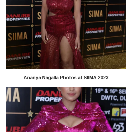
Ananya Nagalla Photos at SIIMA 2023