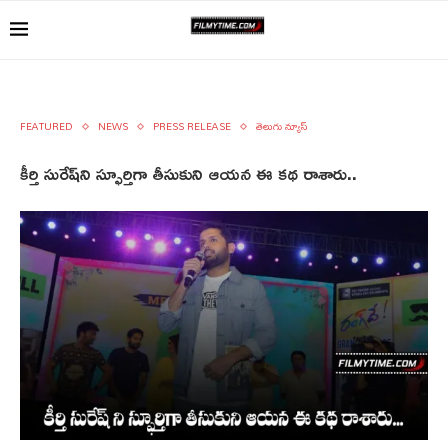
FEATURED
NEWS
PRESS RELEASE
తెలుగు న్యూస్
కీర్తి సురేష్‌ని స్ఫూర్తిగా తీసుకుని ఆయన ఈ క‌థ రాశారు..