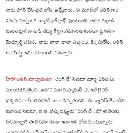
నాకు ఫోన్ చేసి ఫుల్ జోష్ ఇచ్చేవారు. ఈ మూవీలో నితిన్ గారి
న‌ట‌న చూస్తే ఒక బ్యూటిఫుల్ గ్రాఫ్ వుంటుంది. అల్ల‌రి కుర్రాడి
నుంచి ఫుల్ కామెడీ చేస్తూ కీర్తిని ఏడిపించుకుంటూ ఫైన‌ల్‌గా
మెచ్యూర్డ్ న‌ట‌న.. నాకు చాలా చాలా న‌చ్చింది. కీర్తి సురేష్‌, నితిన్
ల కెమిస్ట్రీ అదిరిపోయింది.” అన్నారు.
హీరో నితిన్ మాట్లాడుతూ
“రంగ్ దే` సినిమా మార్చి 26న మీ
ముందుకొస్తోంది. ఇదొక మంచి ఫ్యామిలీ ఎంట‌ర్‌టైన‌ర్‌.
ఖ‌చ్చితంగా మీ అంద‌రికి బాగా న‌చ్చుతుంది. ఈ బ్యాన‌ర్‌లో నాకిది
మూడ‌వ సినిమా. అ ఆ, భీష్మ ఇప్పుడు `రంగ్ దే`. సో ఆ రెండు
సినిమాల్లాగే ఈ సినిమా కూడా ఆడాల‌ని కోరుకుంటున్నాను.
రాజ‌మండ్రికి లాస్ట్ టైమ్ `భీష్మ‌` షూటింగ్‌కి వ‌చ్చాను. సాంగ్ షూట్