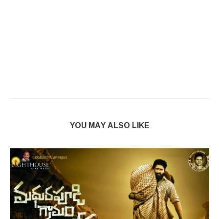
YOU MAY ALSO LIKE