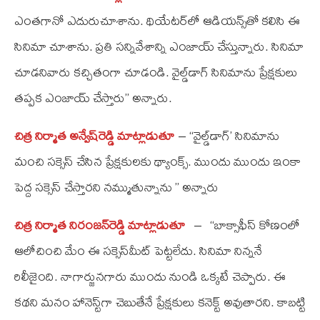
ఎంతగానో ఎదురుచూశాను. థియేటర్‌లో ఆడియన్స్‌తో కలిసి ఈ
సినిమా చూశాను. ప్రతి సన్నివేశాన్ని ఎంజాయ్‌ చేస్తున్నారు. సినిమా
చూడనివారు కచ్చితంగా చూడండి. వైల్డ్‌డాగ్‌ సినిమాను ప్రేక్షకులు
తప్పక ఎంజాయ్‌ చేస్తారు’’ అన్నారు.
చిత్ర నిర్మాత అన్వేష్‌రెడ్డి మాట్లాడుతూ
– ‘‘వైల్డ్‌డాగ్‌’ సినిమాను
మంచి సక్సెస్‌ చేసిన ప్రేక్షకులకు థ్యాంక్స్. ముందు ముందు ఇంకా
పెద్ద స‌క్సెస్ చేస్తార‌ని న‌మ్ముతున్నాను ‌’’ అన్నారు
చిత్ర నిర్మాత నిరంజన్‌రెడ్డి మాట్లాడుతూ
– “బాక్సాఫీస్‌ కోణంలో
ఆలోచించి మేం ఈ సక్సెస్‌మీట్‌ పెట్టలేదు. సినిమా నిన్న‌నే
రిలీజైంది. నాగార్జున‌గారు ముందు నుండి ఒక్క‌టే చెప్పారు. ఈ
క‌థ‌ని మ‌నం హానెస్ట్‌గా చెబుతేనే ప్రేక్ష‌కులు క‌నెక్ట్ అవుతార‌ని. కాబ‌ట్టి