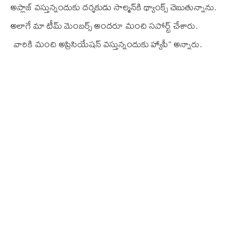
అప్లాజ్ వ‌స్తున్నందుకు ద‌ర్శ‌కుడు సాల్మ‌న్‌కి థ్యాంక్స్ చెబుతున్నాను.
అలాగే మా టీమ్ మెంబ‌ర్స్ అంద‌రూ మంచి స‌పోర్ట్ చేశారు.
వారికి మంచి అప్రిసియేష‌న్ వ‌స్తున్నందుకు హ్యాపీ“ అన్నారు.