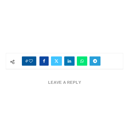
0
LEAVE A REPLY