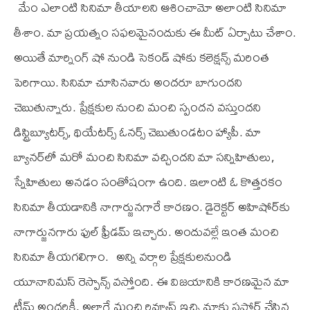
మేం ఎలాంటి సినిమా తీయాలని ఆశించామో అలాంటి సినిమా
తీశాం. మా ప్రయత్నం సఫలమైనందుకు ఈ మీట్‌ ఏర్పాటు చేశాం.
అయితే మార్నింగ్‌ షో నుండి సెకండ్‌ షోకు కలెక్షన్స్ మ‌రింత
పెరిగాయి. సినిమా చూసినవారు అంద‌రూ బాగుందని
చెబుతున్నారు. ప్రేక్షకుల నుంచి మంచి స్పందన వస్తుందని
డిస్ట్రిబ్యూటర్స్, థియేటర్స్‌ ఓనర్స్‌ చెబుతుండటం హ్యాపీ. మా
బ్యానర్‌లో మరో మంచి సినిమా వచ్చిందని మా స‌న్నిహితులు,
స్నేహితులు అన‌డం సంతోషంగా ఉంది. ఇలాంటి ఓ కొత్తరకం
సినిమా తీయడానికి నాగార్జునగారే కారణం. డైరెక్టర్‌ అహిషోర్‌కు
నాగార్జునగారు ఫుల్‌ ఫ్రీడమ్‌ ఇచ్చారు. అందువ‌ల్లే ఇంత మంచి
సినిమా తీయ‌గ‌లిగాం. అన్ని వ‌ర్గాల ప్రేక్ష‌కుల‌నుండి
యూనానిమ‌స్ రెస్పాన్స్ వ‌స్తోంది. ఈ విజ‌యానికి కార‌ణ‌మైన మా
టీమ్ అంద‌రికీ, అలాగే మంచి రివ్యూస్ ఇచ్చి మాకు స‌పోర్ట్ చేసిన