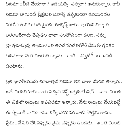
సినిమా రిలీజ్‌ చేయాలా? ఆడియన్స్‌ వస్తారా? అనుకున్నాం. కానీ
సినిమా బాగుంటే ప్రేక్షకుల సపోర్ట్ త‌ప్ప‌కుండా ఉంటుందని
మరోసారి నిరూపితమైంది. కలెక్షన్స్‌ బాగున్నాయని నిర్మా త
నిరంజ‌న్‌గారు చెప్పడం చాలా సంతోషంగా ఉంది. నన్ను
ప్రొత్సహిస్తున్న అభిమానుల అండదండలతోనే నేను కొత్తరకం
సినిమాలు చేయగలగుతున్నాను. వారికి ఎప్ప‌టికీ ఋణ‌‌ప‌డి
ఉంటాను.
ప్ర‌తి భార‌తీయుడు చూడాల్సిన సినిమా అని చాలా మంది అన్నారు.
అదే ఈ సినిమాకు నాకు వ‌చ్చిన బెస్ట్ అప్రిసియేష‌న్‌. చాలా మంది
ఈ ఏజ్‌లో రిస్కులు అవ‌స‌ర‌మా అన్నారు. నేను రిస్కులు చేయ‌బ‌ట్టే
ఈ స్టాయికి రాగ‌లిగాను. రిస్క్ చేయ‌డం నాకు కొత్తేమి కాదు..
ప్రేమించే ప‌ని చేసిన‌ప్పుడు శ్ర‌మ ఎప్పుడు ఉండ‌దు. ఇంత మంచి