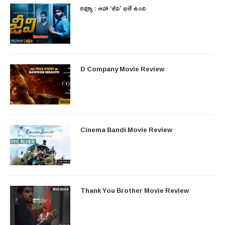
రివ్యూ : ఆహా ‘జీవి’ భలే ఉంది
D Company Movie Review
Cinema Bandi Movie Review
Thank You Brother Movie Review