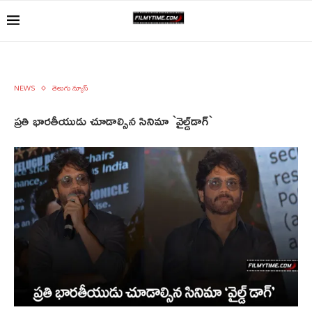
NEWS
తెలుగు న్యూస్
ప్ర‌తి భార‌తీయుడు చూడాల్సిన సినిమా `వైల్డ్‌డాగ్`