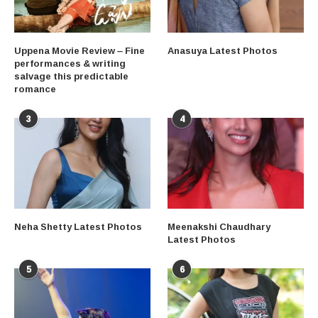
Uppena Movie Review – Fine
Anasuya Latest Photos
performances & writing
salvage this predictable
romance
3
4
Neha Shetty Latest Photos
Meenakshi Chaudhary
Latest Photos
5
6