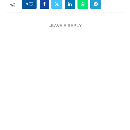
0
LEAVE A REPLY