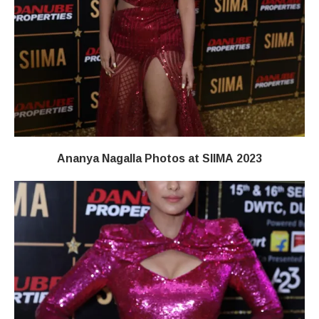
Ananya Nagalla Photos at SIIMA 2023