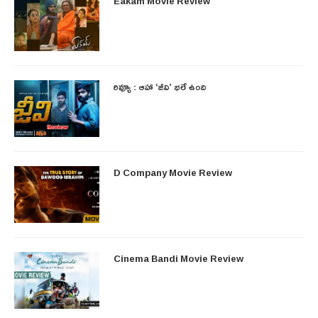
Eakam Movie Review
రివ్యూ : ఆహా ‘జీవి’ భలే ఉంది
D Company Movie Review
Cinema Bandi Movie Review