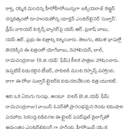
కార్తి, ర‌ష్మిక మంద‌న్న హీరోహీరోయిన్లుగా బ‌క్కియ‌రాజ్ క‌ణ్ణన్
ద‌ర్శక‌త్వంలో రూపొందుతోన్న యాక్షన్ ఎంట‌ర్‌టైన‌ర్ ‘సుల్తాన్’‌.
డ్రీమ్ వారియ‌ర్ పిక్చర్స్ బ్యాన‌ర్‌పై య‌స్‌.ఆర్‌. ప్రకాష్ బాబు,
య‌స్‌.ఆర్‌. ప్రభు ఈ చిత్రాన్ని నిర్మించారు. తెలుగు, త‌మిళ భాష‌ల్లో
తెర‌కెక్కిన ఈ చిత్రంలో యోగిబాబు, నెపోలియ‌న్‌, లాల్,
రామ‌చంద్రరాజు (‘కె.జి.యఫ్’ ఫేమ్‌) కీల‌క పాత్రలు పోషించారు.
ఇప్ప‌టికే విడుద‌లైన టీజర్‌, పాట‌ల‌కి మంచి రెస్పాన్స్ వ‌స్తోంది.
కాగా ఈ రోజు సుల్తాన్ ట్రైల‌‌ర్‌ని విడుద‌ల‌చేసింది చిత్ర యూనిట్‌.
అది ఒక ఏనుగు గుంపు..అంటూ విల‌న్ (కె.జి.యఫ్ ఫేమ్
రామ‌చంద్రరాజు) వాయిస్ ఓవ‌ర్‌తో ప్రారంభ‌మైన రెండు నిమిషాల
ప‌ద‌హారు సెకండ్ల నిడివిగ‌ల ఈ ట్రైల‌ర్ ప‌వ‌ర్‌ఫుల్ డైలాగ్స్‌తో
ఆధ్యంతం ఎంటర్‌టైనింగ్ గా సాగింది. హీరోయిన్ ర‌ష్మిక