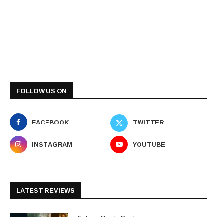
FOLLOW US ON
FACEBOOK
TWITTER
INSTAGRAM
YOUTUBE
LATEST REVIEWS