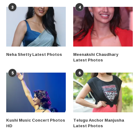
3
4
Neha Shetty Latest Photos
Meenakshi Chaudhary
Latest Photos
5
6
Kushi Music Concert Photos
Telugu Anchor Manjusha
HD
Latest Photos