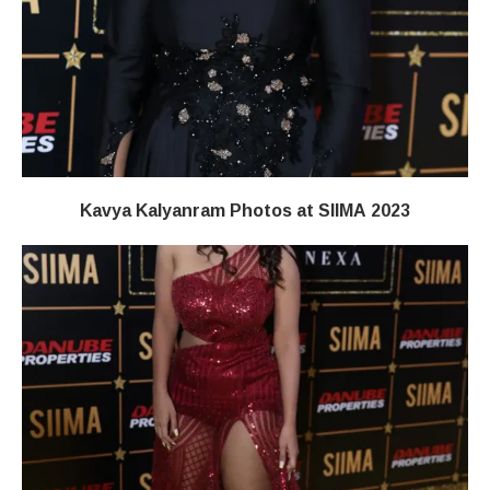
Kavya Kalyanram Photos at SIIMA 2023