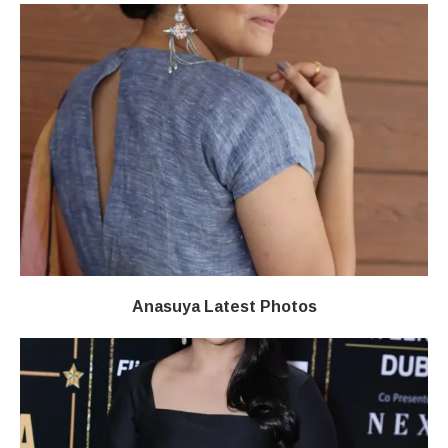
Anasuya Latest Photos