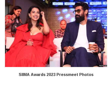
SIIMA Awards 2023 Pressmeet Photos