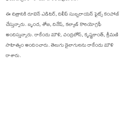
ఈ చిత్రానికి రూబెన్ ఎడిటర్, దిలీప్ సుబ్బరాయన్ ఫైట్స్ కంపోజ్
చేస్తున్నారు. బృంద‌, శోబి, దినేష్‌, క‌ల్యాణ్‌ కొరియోగ్రఫీ
అందిస్తున్నారు. రాకేందు మౌళి, చంద్రబోస్, కృష్ణకాంత్‌, శ్రీ‌మ‌ణి
సాహిత్యం అందించారు. తెలుగు డైలాగులను రాకేందు మౌళి
రాశారు.