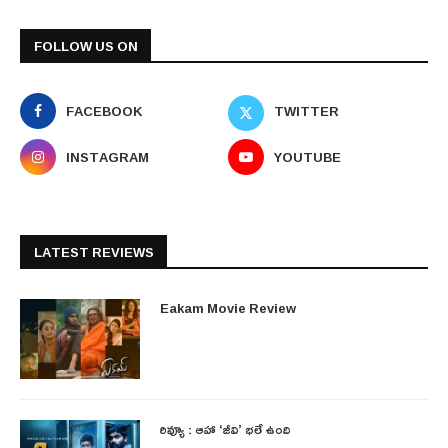
FOLLOW US ON
FACEBOOK
TWITTER
INSTAGRAM
YOUTUBE
LATEST REVIEWS
Eakam Movie Review
రివ్యూ : ఆహా ‘జీవి’ భలే ఉంది