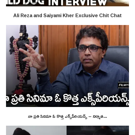
Ali Reza and Saiyami Kher Exclusive Chit Chat
నా ప్ర‌తి సినిమా ఓ కొత్త ఎక్స్‌పీరియ‌న్స్ – నిర్మాత...