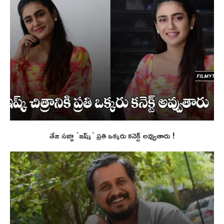
తేజ సజ్జా `ఇష్క్` ప్రతి ఒక్కరు కనెక్ట్ అవ్వుతారు !