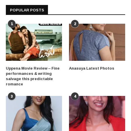
POPULAR POSTS
1
2
Uppena Movie Review – Fine
Anasuya Latest Photos
performances & writing
salvage this predictable
romance
3
4