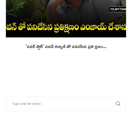
‘పవర్ స్టార్’ పవన్ కళ్యాణ్ తో పనిచేసిన ప్రతి క్షణం...