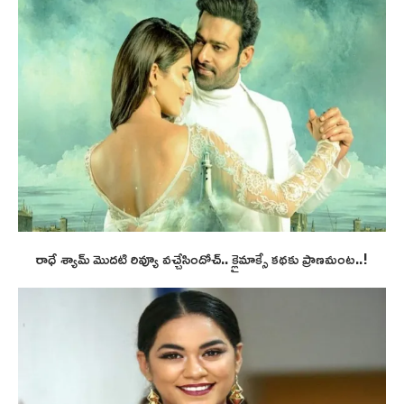
రాధే శ్యామ్ మొదటి రివ్యూ వచ్చేసిందోచ్.. క్లైమాక్సే కథకు ప్రాణమంట..!