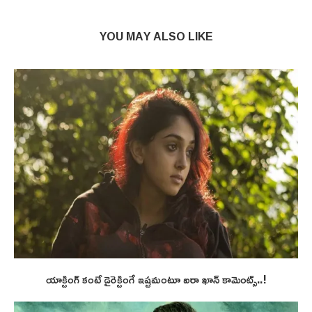
YOU MAY ALSO LIKE
యాక్టింగ్ కంటే డైరెక్టింగే ఇష్టమంటూ ఐరా ఖాన్ కామెంట్స్..!