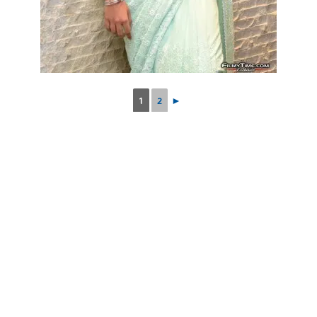
1
2
►