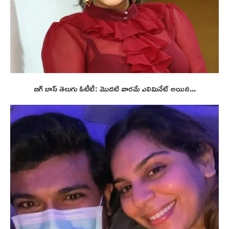
బిగ్ బాస్ తెలుగు ఓటీటీ: మొదటి వారమే ఎలిమినేట్ అయిన...