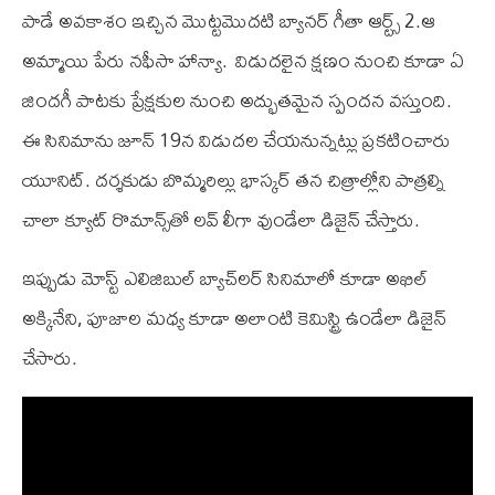
పాడే అవకాశం ఇచ్చిన మొట్టమొదటి బ్యానర్ గీతా ఆర్ట్స్ 2.ఆ
అమ్మాయి పేరు నఫీసా హాన్యా. విడుదలైన క్షణం నుంచి కూడా ఏ
జిందగీ పాటకు ప్రేక్షకుల నుంచి అద్భుతమైన స్పందన వస్తుంది.
ఈ సినిమాను జూన్ 19న విడుదల చేయనున్నట్లు ప్రకటించారు
యూనిట్. ద‌ర్శ‌కుడు బొమ్మ‌రిల్లు భాస్క‌ర్ త‌న చిత్రాల్లోని పాత్ర‌ల్ని
చాలా క్యూట్ రొమాన్స్‌తో ల‌వ్ లీగా వుండేలా డిజైన్ చేస్తారు.
ఇప్పుడు మోస్ట్ ఎలిజిబుల్ బ్యాచ్‌లర్ సినిమాలో కూడా అఖిల్
అక్కినేని, పూజాల మధ్య కూడా అలాంటి కెమిస్ట్రి ఉండేలా డిజైన్
చేసారు.