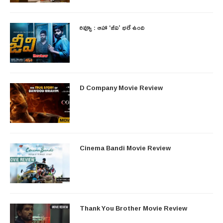
రివ్యూ : ఆహా ‘జీవి’ భలే ఉంది
D Company Movie Review
Cinema Bandi Movie Review
Thank You Brother Movie Review