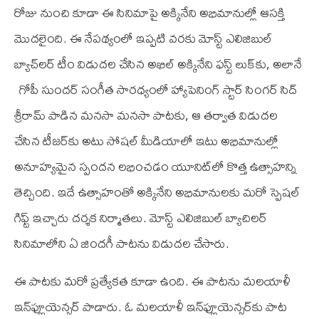
రోజు నుంచి కూడా ఈ సినిమాపై అక్కినేని అభిమానుల్లో ఆసక్తి
మొదలైంది. ఈ నేపథ్యంలో ఇప్పటి వరకు మోస్ట్ ఎలిజిబుల్
బ్యాచ్‌ల‌ర్‌ టీం విడుదల చేసిన అఖిల్ అక్కినేని ఫస్ట్ లుక్‌కు, అలానే
గోపీ సుంద‌ర్ సంగీత‌ సార‌ధ్యంలో హ్యాపెనింగ్ స్టార్ సింగర్ సిద్
శ్రీరామ్ పాడిన మనసా మ‌న‌సా పాటకు, ఆ తర్వాత విడుదల
చేసిన టీజ‌ర్‌కు అటు సోషల్ మీడియాలో ఇటు అభిమానుల్లో
అనూహ్యమైన స్పందన లభించడం యూనిట్‌లో కొత్త ఉత్సాహ‌న్ని
తెచ్చింది. ఇదే ఉత్సాహంతో అక్కినేని అభిమానులకు మరో స్పెషల్
గిఫ్ట్ ఇచ్చారు దర్శక నిర్మాతలు. మోస్ట్ ఎలిజిబుల్ బ్యాచిలర్
సినిమాలోని ఏ జిందగీ పాటను విడుదల చేసారు.
ఈ పాటకు మరో ప్రత్యేకత కూడా ఉంది. ఈ పాటను మలయాళీ
ఇన్‌ఫ్లూయెన్సర్‌ పాడారు. ఓ మలయాళీ ఇన్‌ఫ్లూయెన్సర్‌కు పాట