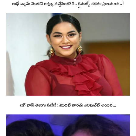
రాధే శ్యామ్ మొదటి రివ్యూ వచ్చేసిందోచ్.. క్లైమాక్సే కథకు ప్రాణమంట..!
బిగ్ బాస్ తెలుగు ఓటీటీ: మొదటి వారమే ఎలిమినేట్ అయిన...