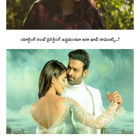
యాక్టింగ్ కంటే డైరెక్టింగే ఇష్టమంటూ ఐరా ఖాన్ కామెంట్స్..!