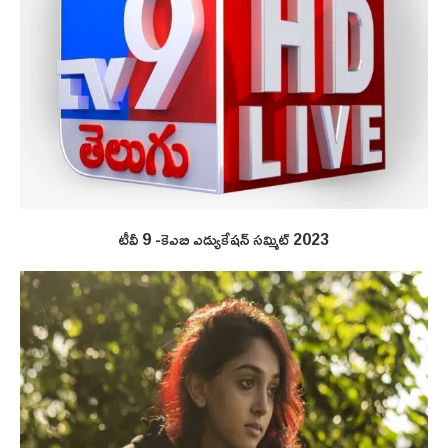
టీవీ 9 -కెఎబి ఎడ్యుకేషన్ సమ్మిట్ 2023