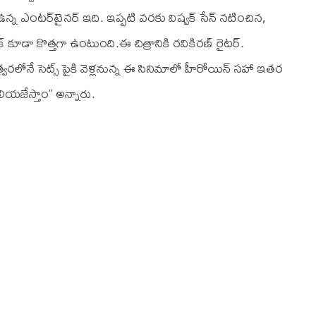
్న ఎంట‌ర్‌టైన‌ర్ ఇది. ఇప్ప‌టి వ‌ర‌కు విష్వ‌క్ సేన్ న‌టించిన,
లుక్ కూడా కొత్త‌గా ఉంటుంది.ఈ చిత్రానికి ర‌వికిర‌ణ్ రైట‌ర్‌.
వ‌ర‌లోనే సెట్స్ పైకి వెళ్ల‌నున్న ఈ సినిమాలో హీరోయిన్ స‌హా ఇత‌ర
ెలియ‌జేస్తాం’’ అన్నారు.