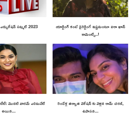
ి ఎడ్యుకేషన్ సమ్మిట్ 2023
యాక్టింగ్ కంటే డైరెక్టింగే ఇష్టమంటూ ఐరా ఖాన్
కామెంట్స్..!
 ఓటీటీ: మొదటి వారమే ఎలిమినేట్
రెండేళ్ల తర్వాత వెకేషన్ కు వెళ్లిన రామ్ చరణ్,
అయిన...
ఉపాసన...