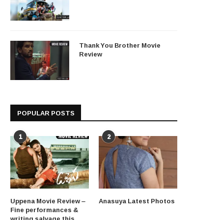
Thank You Brother Movie
Review
POPULAR POSTS
1
2
Uppena Movie Review –
Anasuya Latest Photos
Fine performances &
writing salvage this