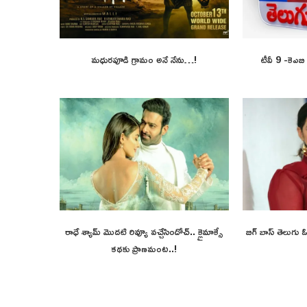
మధురపూడి గ్రామం అనే నేను…!
టీవీ 9 -కెఎబ
రాధే శ్యామ్ మొదటి రివ్యూ వచ్చేసిందోచ్.. క్లైమాక్సే
బిగ్ బాస్ తెలుగు
కథకు ప్రాణమంట..!