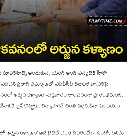
 న సూప‌ర్‌హిట్స్ అందుకున్న యంగ్ అండ్ ఎన‌ర్జిటిక్ హీరో
్ఎన్ ప్ర‌సాద్ స‌మ‌ర్ప‌ణ‌లో ఎస్‌వీసీసీ డిజిట‌ల్ బ్యాన‌ర్‌పై
అశోకవనంలో అర్జున కళ్యాణం’ శుక్ర‌వారం లాంఛ‌నంగా ప్రారంభ‌మైంది.
వేశానికి క్లాప్‌కొట్టారు. విద్యాసాగ‌ర్ చింత ద‌ర్శకుడిగా ప‌రిచ‌యం
ంలో అర్జున కళ్యాణం’ అనే టైటిల్ ఎంత డిఫ‌రెంట్‌గా ఉందో, సినిమా