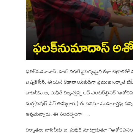
ఫలక్‌నుమాదాస్‌, హిట్ వంటి వైవిధ్య‌మైన క‌థా చిత్రాల‌తో
విష్వ‌క్‌సేన్‌. ఈయ‌న క‌థానాయ‌కుడిగా ప్ర‌ముఖ నిర్మాత బీవీఎస
బాపినీడు.బి, సుధీర్ నిర్మిస్తోన్న ల‌వ్ ఎంట‌ర్‌టైన‌ర్ ‘
దుర్గ‌(విష్వ‌క్ సేన్ అమ్మ‌గారు) ఈ సినిమా ముహూర్తపు స‌న్ని
అవుతున్నారు. ఈ సంద‌ర్భంగా ….
నిర్మాత‌లు బాపినీడు.బి, సుధీర్ మాట్లాడుతూ ‘‘‘అశోకవన