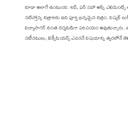
కూడా అలాగే ఉంటుంది. ల‌వ్‌, ఫ‌న్ స‌హా అన్నీ ఎలిమెంట్స్ ఉన
న‌టిస్తోన్న చిత్రాల‌కు ఇది పూర్తి భిన్న‌మైన చిత్రం. విష్వ‌క్ 
విద్యాసాగ‌ర్ చింత ద‌ర్శ‌కుడిగా ప‌రిచ‌యం అవుతున్నారు. త్
న‌టీన‌టులు, టెక్నీషియ‌న్స్ ఎవ‌ర‌నే విష‌యాన్ని త్వ‌ర‌లోనే త