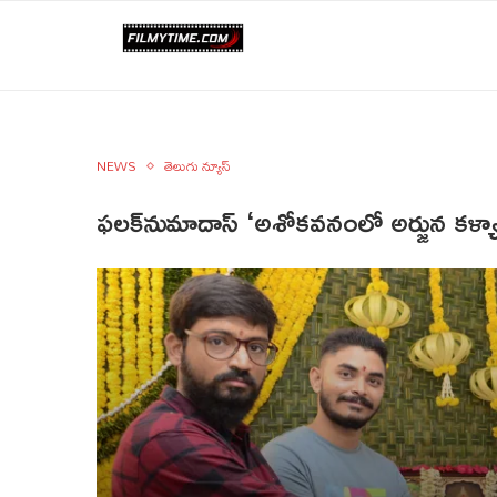
NEWS
తెలుగు న్యూస్
ఫలక్‌నుమాదాస్ ‘అశోకవనంలో అర్జున కళ్య