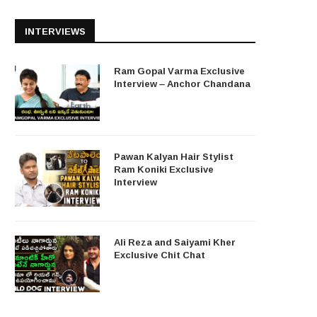
INTERVIEWS
Ram Gopal Varma Exclusive
Interview – Anchor Chandana
Pawan Kalyan Hair Stylist
Ram Koniki Exclusive
Interview
Ali Reza and Saiyami Kher
Exclusive Chit Chat