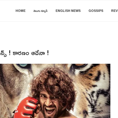
HOME
తెలుగు న్యూస్
ENGLISH NEWS
GOSSIPS
REV
న్స్ ! కారణం ఆదేనా !