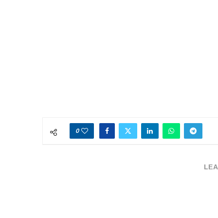
0
LEA