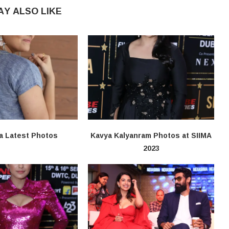
AY ALSO LIKE
a Latest Photos
Kavya Kalyanram Photos at SIIMA
2023