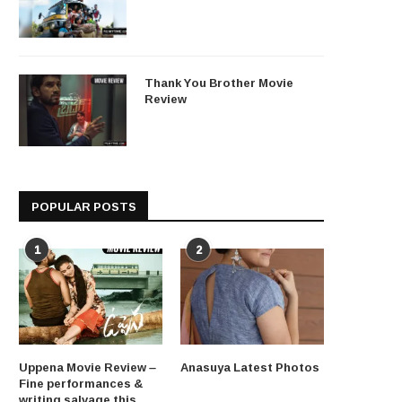
Thank You Brother Movie
Review
POPULAR POSTS
1
2
Uppena Movie Review –
Anasuya Latest Photos
Fine performances &
writing salvage this