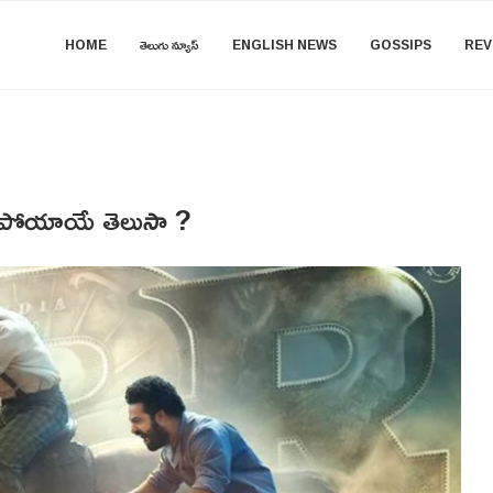
HOME
తెలుగు న్యూస్
ENGLISH NEWS
GOSSIPS
REV
ుడు పోయాయే తెలుసా ?