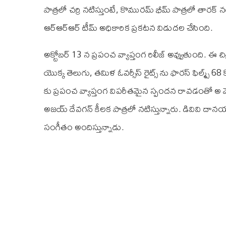
పాత్రలో చర్రి నటిస్తుంటే, కొమురమ్ భీమ్ పాత్రలో తారక్ న
ఆర్‌ఆర్‌ఆర్ టీమ్ అధికారిక ప్రకటన విడుదల చేసింది.
అక్టోబర్ 13 న ప్రపంచ వ్యాప్తంగ రిలీజ్ అవ్వుతుంది. ఈ చ
యొక్క తెలుగు, తమిళ ఓవర్సీస్ రైట్స్ ను ఫారస్ ఫిల్మ్స్ 68
కు ప్రపంచ వ్యాప్తంగ విపరీతమైన స్పందన రావడంతో అ మ
అజయ్ దేవగన్ కీలక పాత్రలో నటిస్తున్నారు. డి‌వి‌వి దానయ్య 
సంగీతం అందిస్తున్నాడు.