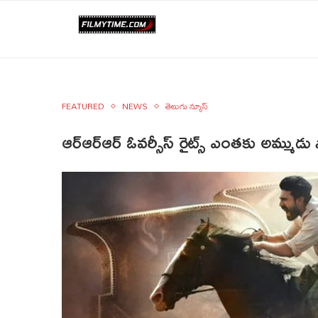
FEATURED
NEWS
తెలుగు న్యూస్
ఆర్‌ఆర్‌ఆర్ ఓవర్సీస్ రైట్స్ ఎంతకు అమ్మ