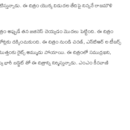
టిస్తున్నాడు. ఈ చిత్రం యొక్క విడుదల తేదిపై నిన్ననే రాజమౌళి
ిత్రం అప్పుడే తన బిజినెస్ చెయ్యడం మొదలు పెట్టింది. ఈ చిత్రం
 కోట్లకు దక్కించుకుంది. ఈ చిత్రం నుండి చరణ్, ఎన్‌టి‌ఆర్ ల టీజర్స్
ొత్తంకు రైట్స్ అమ్ముడు పోయాయి. ఈ చిత్రంలో సముద్రఖని,
భారీ బడ్జెట్ తో ఈ చిత్రాన్ని నిర్మిస్తున్నాడు. ఎం‌ఎం కీరవాణి