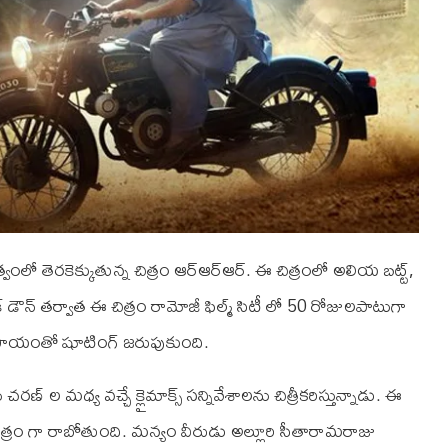
ంలో తెరకెక్కుతున్న చిత్రం ఆర్‌ఆర్‌ఆర్. ఈ చిత్రంలో అలియ బట్ట్,
డౌన్ తర్వాత ఈ చిత్రం రామోజీ ఫిల్మ్ సిటీ లో 50 రోజులపాటుగా
్ల సాయంతో షూటింగ్ జరుపుకుంది.
 చరణ్ ల మధ్య వచ్చే క్లైమాక్స్ సన్నివేశాలను చిత్రీకరిస్తున్నాడు. ఈ
ిత్రం గా రాబోతుంది. మన్యం వీరుడు అల్లూరి సీతారామరాజు