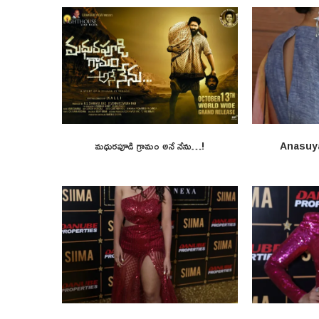
మధురపూడి గ్రామం అనే నేను…!
Anasuy