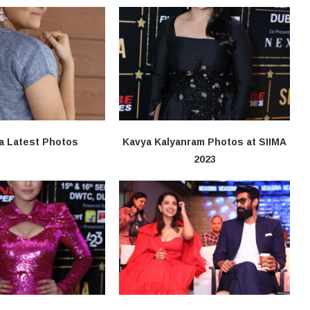
a Latest Photos
Kavya Kalyanram Photos at SIIMA
2023