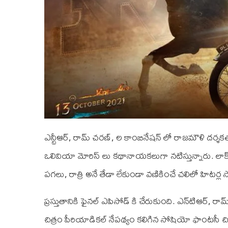
ఎన్టీఆర్, రామ్ చరణ్, ల కాంబినేషన్ లో రాజమౌళి దర్శకత్వ
ఒలివియా మోరిస్ లు కథానాయకలుగా నటిస్తున్నారు. లాక్ 
పగలు, రాత్రి అనే తేడా లేకుండా వణికించే చలిలో హిటర
ప్రస్తుతానికి ఫైనల్ ఎపిసోడ్ కి చేరుకుంది. ఎన్‌టి‌ఆర్, రామ్
చిత్రం పీరియాడికల్ నేపథ్యం కలిగిన సోషియో ఫాంటసీ చ