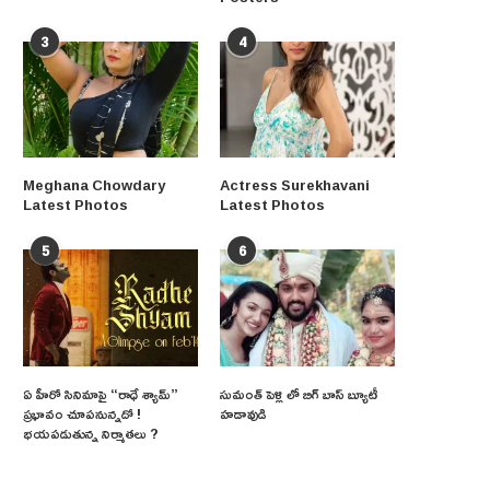
3
4
Meghana Chowdary
Actress Surekhavani
Latest Photos
Latest Photos
5
6
ఏ హీరో సినిమాపై “రాధే శ్యామ్”
సుమంత్ పెళ్లి లో బిగ్ బాస్ బ్యూటీ
ప్రభావం చూపనున్నదో !
హడావుడి
భయపడుతున్న నిర్మాతలు ?