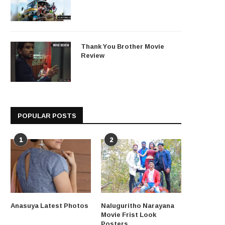
Thank You Brother Movie
Review
POPULAR POSTS
1
2
Anasuya Latest Photos
Naluguritho Narayana
Movie Frist Look
Posters