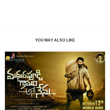
YOU MAY ALSO LIKE