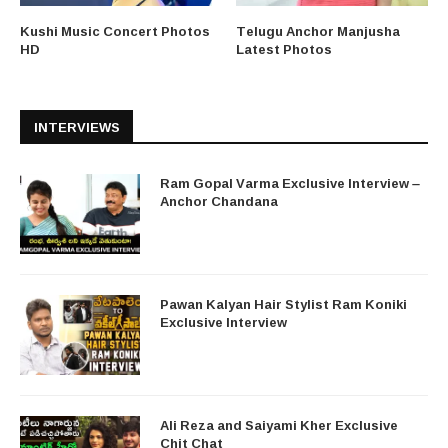
Kushi Music Concert Photos
Telugu Anchor Manjusha
HD
Latest Photos
INTERVIEWS
Ram Gopal Varma Exclusive Interview –
Anchor Chandana
Pawan Kalyan Hair Stylist Ram Koniki
Exclusive Interview
Ali Reza and Saiyami Kher Exclusive
Chit Chat