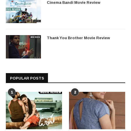
Cinema Bandi Movie Review
Thank You Brother Movie Review
POPULAR POSTS
1
2