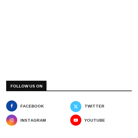
FOLLOW US ON
FACEBOOK
TWITTER
INSTAGRAM
YOUTUBE