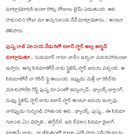
మాట్లాడటానికి ఇంకా కొన్ని రోజులు టైమ్ పడుతుంది. అది
సాధించిన రోజు మా అన్నగురించి నేనే మాట్లాడతాను..’ అంటూ
తెలిపారు.
పుష్ప రాజ్ పరిచయ వేడుకలో ఐకాన్ స్టార్ అల్లు అర్జున్
మాట్లాడుతూ..
‘సుకుమార్ గారూ నాకేం ఇచ్చినా మరిచిపోకుండా
ఇస్తారు. ఆర్య సినిమాతోనే నాకు స్టైలిష్ స్టార్ బిరుదు వచ్చింది. ఆ
సినిమాతోనే నా కెరీర్ ఫ్లై అయింది. ఇప్పుడు మళ్లీ నా కెరీర్‌కు
మరిచిపోలేని గిఫ్ట్ పుష్ప రూపంలో ఇస్తున్నావ్.. థ్యాంక్స్ డార్లింగ్.
నువ్వు స్టైలిష్ స్టార్ కాదు ఐకాన్ స్టార్ అంటూ బిరుదు ఇచ్చావు..
నాకెప్పుడు గుర్తుండి పోతుంది అది.. థ్యాంక్స్. పుష్ప.. ఈ సినిమా
గురించి ఏం చెప్పాలి.. తగ్గేదేలే. ఇది కేవలం సినిమా డైలాగ్
మాత్రమే కాదు.. నా జీవితంలో కూడా ఎన్నోసార్లు పడిపోయాను