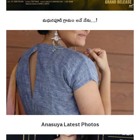
మధురపూడి గ్రామం అనే నేను…!
Anasuya Latest Photos