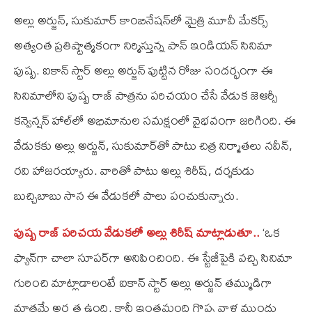
అల్లు అర్జున్, సుకుమార్ కాంబినేషన్‌లో మైత్రి మూవీ మేకర్స్
అత్యంత ప్రతిష్టాత్మకంగా నిర్మిస్తున్న పాన్ ఇండియన్ సినిమా
పుష్ప. ఐకాన్ స్టార్ అల్లు అర్జున్ పుట్టిన రోజు సందర్భంగా ఈ
సినిమాలోని పుష్ప రాజ్ పాత్రను పరిచయం చేసే వేడుక జెఆర్సీ
కన్వెన్షన్ హాల్‌లో అభిమానుల సమక్షంలో వైభవంగా జరిగింది. ఈ
వేడుకకు అల్లు అర్జున్, సుకుమార్‌తో పాటు చిత్ర నిర్మాతలు నవీన్,
రవి హాజరయ్యారు. వారితో పాటు అల్లు శిరీష్, ద‌ర్శ‌కుడు
బుచ్చిబాబు సాన‌ ఈ వేడుకలో పాలు పంచుకున్నారు.
పుష్ప రాజ్ పరిచయ వేడుకలో అల్లు శిరీష్ మాట్లాడుతూ..
‘ఒక
ఫ్యాన్‌గా చాలా సూపర్‌గా అనిపించింది. ఈ స్టేజీపైకి వచ్చి సినిమా
గురించి మాట్లాడాలంటే ఐకాన్ స్టార్ అల్లు అర్జున్ తమ్ముడిగా
మాత్రమే అర్హత ఉంది. కానీ ఇంతమంది గొప్ప వాళ్ల ముందు