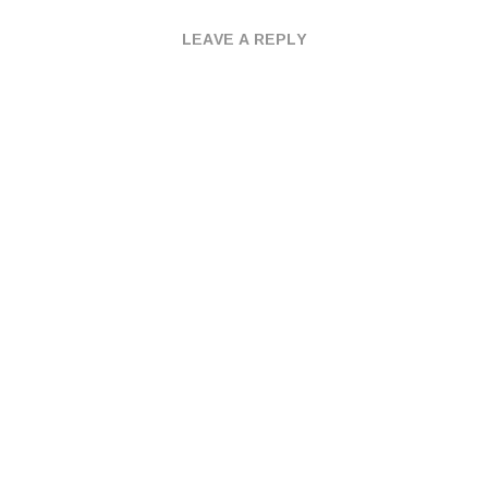
LEAVE A REPLY