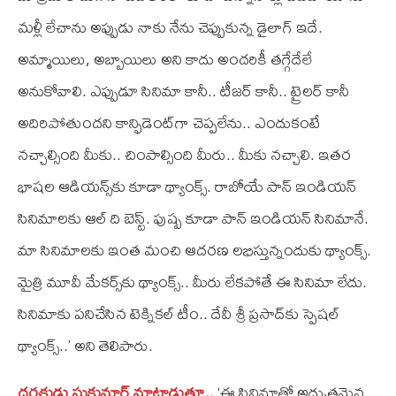
మళ్లీ లేచాను అప్పుడు నాకు నేను చెప్పుకున్న డైలాగ్ ఇదే.
అమ్మాయిలు, అబ్బాయిలు అని కాదు అందరికీ తగ్గేదేలే
అనుకోవాలి. ఎప్పుడూ సినిమా కానీ.. టీజర్ కానీ.. ట్రైలర్ కానీ
అదిరిపోతుందని కాన్ఫిడెంట్‌గా చెప్పలేను.. ఎందుకంటే
నచ్చాల్సింది మీకు.. చింపాల్సింది మీరు.. మీకు నచ్చాలి. ఇతర
భాషల ఆడియన్స్‌కు కూడా థ్యాంక్స్. రాబోయే పాన్ ఇండియన్
సినిమాలకు ఆల్ ది బెస్ట్. పుష్ప కూడా పాన్ ఇండియన్ సినిమానే.
మా సినిమాలకు ఇంత మంచి ఆదరణ లభిస్తున్నందుకు థ్యాంక్స్.
మైత్రి మూవీ మేకర్స్‌కు థ్యాంక్స్.. మీరు లేకపోతే ఈ సినిమా లేదు.
సినిమాకు పనిచేసిన టెక్నికల్ టీం.. దేవీ శ్రీ ప్రసాద్‌కు స్పెషల్
థ్యాంక్స్..’ అని తెలిపారు.
దర్శకుడు సుకుమార్ మాట్లాడుతూ..
‘ఈ సినిమాతో అద్భుతమైన