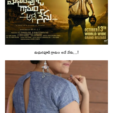
మధురపూడి గ్రామం అనే నేను…!