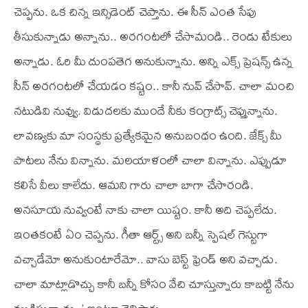
చెప్పను. ఒక చిన్న ఇన్సిడెంట్ చెప్తాను. ఈ సీన్ ఎంత సేపు
తీసుకున్నాడు అన్నాను.. అరగంటలో చేసామండి.. రెండు టేకులు
అన్నాడు. ఓరి మీ దుంపతెగ అనుకున్నాను. అన్ని ఎక్స్ ప్రెషన్స్ ఉన్న
సీన్ అరగంటలో చేయడం కష్టం.. కానీ నువ్ చేసావ్. చాలా మంచి
నటుడివి నువ్వు. విడుదలకు ముందే నీకు కంగ్రాట్స్ చెప్తున్నాను.
లావణ్యకు మా సంస్థకు ప్రత్యేకమైన అనుబంధం ఉంది. జేక్స్ మీ
పాటలు నేను విన్నాను. మలయాళంలో చాలా విన్నాను. ఎప్పుడూ
కలిసే వీలు కాలేదు. ఆమని గారు చాలా బాగా చేసారండి.
అనసూయ నువ్వంటే నాకు చాలా యిష్టం. కానీ అది చెప్పలేదు.
ఇంతకంటే ఏం చెప్పను. గీతా ఆర్ట్స్ అని బన్నీ స్పెషల్ గెస్టుగా
వచ్చాడేమో అనుకుంటారేమో.. వాసు బెస్ట్ ఫ్రెండ్ అని వచ్చాడు.
చాలా మాట్లాడొచ్చు కానీ బన్నీ కోసం వేచి చూస్తున్నారు కాబట్టి నేను