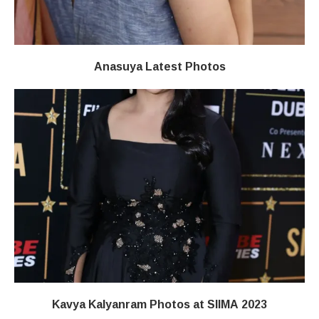
Anasuya Latest Photos
Kavya Kalyanram Photos at SIIMA 2023