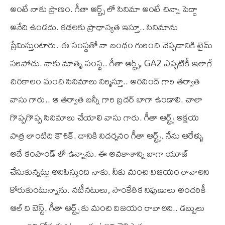
అంటే నాకు ప్రాణం. గీతా ఆర్ట్స్ లో సినిమా అంటే చిన్నా పెద్దా
అనేది ఉండదు. కథలకు ప్రాధాన్యత ఇస్తూ.. సినిమాను
ప్రేమిస్తుంటారు. ఈ సంస్థతో నా బంధం గురించి చెప్పడానికి టైమ్
సరిపోదు. నాకు మాతృ సంస్థ.. గీతా ఆర్ట్స్, GA2 ఎప్పటికీ ఇలాగే
చిరకాలం మంచి సినిమాలు నిర్మిస్తూ.. అరవింద్ గారి తర్వాత
వాసు గారు.. ఆ తర్వాత బన్నీ గారి బ్రదర్ బాగా ఉండాలి. చాలా
గొప్పగొప్ప సినిమాలు చేయాలి వాసు గారు. గీతా ఆర్ట్స్ అక్షయ
పాత్ర లాంటిది కౌశిక్. దానికి నిదర్శనం గీతా ఆర్ట్స్. నేను ఆరేళ్ళు
అదే కంపౌండ్ లో ఉన్నాను. ఈ అవకాశాన్ని బాగా యూజ్
చేసుకున్నట్లు అనిపిస్తుంది నాకు. నీకు మంచి విజయం రావాలని
కోరుకుంటున్నాను. నటీనటులు, సాంకేతిక నిపుణులు అందరికీ
ఆల్ ది బెస్ట్. గీతా ఆర్ట్స్ కు మంచి విజయం రావాలని.. డబ్బులు