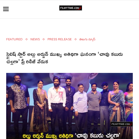
FEATURED
NEWS
PRESS RELEASE
తెలుగు న్యూస్
స్టైలిష్ స్టార్ అల్లు అర్జున్ ముఖ్య అతిథిగా ఘనంగా ‘చావు కబురు
చల్లగా’ ప్రీ రిలీజ్ వేడుక