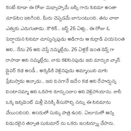
కంటే కూడా ఈ రోజు మధ్యాహ్నమే బన్నీ గారు సినిమా అంతా
చూడటం జరిగింది. మీరు చెప్పడమే బాగుంటుంది. తను చాలా
ఎత్తుకు ఎదుగుతాడు. కౌశిక్.. జస్ట్ 26 ఏళ్లు.. ఈ రోజు ఓ
పెద్దాయన సినిమా చూస్తున్నపుడు అడిగారు ఆ కుర్రాడి వయసెంత
అని.. నేను 26 అని చెప్తే నమ్మట్లేదు. 26 ఏళ్లకే ఇంత డెప్త్ గా
రాసాడా అని నమ్మట్లేదు. నాకు కలిసినపుడు ఇది మార్చురి వ్యాన్
డ్రైవర్ కథ అండీ.. అక్కడికి వెళ్లినపుడు అమ్మాయిని చూసి
ప్రేమిస్తాడు అన్నాడు.. ఇది వినగానే ఇదేం కథ అని రేపొద్దున్న
వింటానమ్మా అని ఒకసారి కూర్చుందాం అని వెళ్లిపోయాను. కానీ
ఒక్క ఇన్సిడెంట్ మళ్లీ వెనక్కి తీసుకొచ్చి నన్ను ఈ సినిమాను
చేయించింది. అందులో సుక్కు పాత్ర ఉంది. ఏలూరులో ఆర్య
విడుదలైన తర్వాత సుకుమార్ ను ఒకరు ఇంటర్వ్యూ చేసారు.