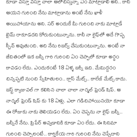
కూడా వస్తూ వస్తూ చాలా ఆలోచిస్తున్నా ఏం మాట్లాడాలి అని.. కానీ
ఆయన గురించి నేను మాట్లాడాను అంటే నేను ఖాళీ
అయిపోయాను అని. సర్ అందుకే మీ గురించి నాకు మాట్లాడే
టైమ్ రాకూడదని కోరుకుంటున్నాను. కానీ నా లైఫ్‌లో అదే గొప్ప
స్పీచ్ అవుతుంది. అది నేను రిజర్వ్ చేసుకుంటున్నాను. అంటే నా
జీవితంలో ఇక బన్నీ గారి గురించి ఏం చెప్పాలో కూడా అర్థం
కావడం లేదు. ఎందుకంటే 18 ఏళ్ళ జర్నీ ఇది. మేమిద్దరం
చిన్నప్పటి నుంచి స్నేహితులం.. క్లాస్ మేట్స్.. కాలేజ్ మేట్స్ కాదు.
జస్ట్ క్యాజువల్ గా కలిసిన చాలా చాలా నార్మల్ ఫ్రెండ్ షిప్. ఆ
నార్మల్ ఫ్రెండ్ షిప్ కు 18 ఏళ్లు. ఎలా గడిచిపోయినయో కూడా
ఈ రోజుకు నాకు తెలియడం లేదు. ఏం చెప్పను నా లైఫ్ బన్నీ..
బన్నీనే నేను. ప్రిపేర్ అవ్వడానికి కూడా ఏం లేదు. ఈ సినిమా
గురించి చెప్పాలంటే.. కార్తికేయ గారి గురించి నేను చెప్పేదాని