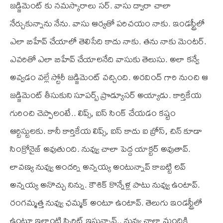
జడ్జిమెంట్ కు నమస్కారాలు సర్. వాసు ద్వారా చాలా
నేర్చుకున్నాను నేను. వాసు ఆర్యతో పరిచయం నాకు. ఇండస్ట్రీలో
ఎలా బిహేవ్ చేయాలో తెలిసేది కాదు నాకు. తను నాకు మెంటర్.
ఎవరితో ఎలా బిహేవ్ చేయాలనేది వాసుకు తెలుసు. అలా కన్వే
అవ్వడం వల్లే స్టోరీ జడ్జిమెంట్ వచ్చింది. అరవింద్ గారి నుంచి ఆ
జడ్జిమెంట్ తీసుకుని సూపర్బ్ ప్రొడ్యూసర్ అయ్యాడు. కార్తికేయ
గురించి చెప్పాలంటే.. లిప్స్, ఐస్ సింక్ చేయడం కష్టం
ఆర్టిస్టులకు. కానీ కార్తికేయ లిప్స్, ఐస్ కాదు ఐ బ్రోస్, చిన్ కూడా
సింక్రోనైజ్ అవుతుంది. నువ్వు చాలా పెద్ద యాక్టర్ అవుతావ్.
లావణ్య నువ్వు అందర్ని అన్నయ్య అంటున్నావ్ కాబట్టి లవ్
అన్నయ్య అనొచ్చు నిన్ను. కౌశిక్ కొన్నేళ్ల పాటు నువ్వు ఉంటావ్.
రంగమ్మత్త నువ్వు ఛమ్మక్ అంటూ ఉంటావ్. తెలుగు ఇండస్ట్రీలో
ఉంటూ ఇలాంటి స్పిరిట్ ఇస్తున్నావ్.. నువ్వు చాలా మందికి