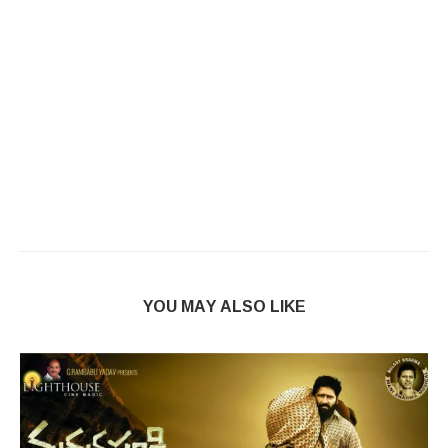
YOU MAY ALSO LIKE