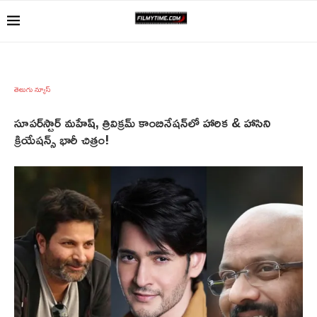
తెలుగు న్యూస్
సూప‌ర్‌స్టార్ మ‌హేష్, త్రివిక్ర‌మ్ కాంబినేష‌న్‌లో హారిక & హాసిని
క్రియేషన్స్ భారీ చిత్రం!