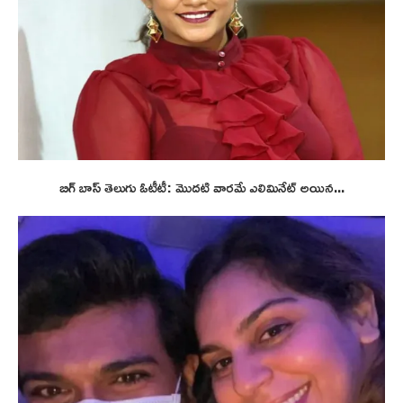
బిగ్ బాస్ తెలుగు ఓటీటీ: మొదటి వారమే ఎలిమినేట్ అయిన...