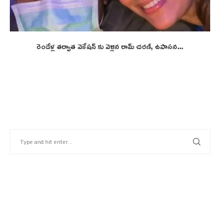
రెండేళ్ల తర్వాత వెకేషన్ కు వెళ్లిన రామ్ చరణ్, ఉపాసన...