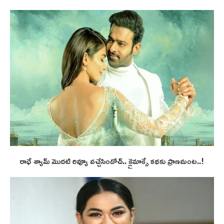
రాధే శ్యామ్ మొదటి రివ్యూ వచ్చేసిందోచ్.. క్లైమాక్సే కథకు ప్రాణమంట..!