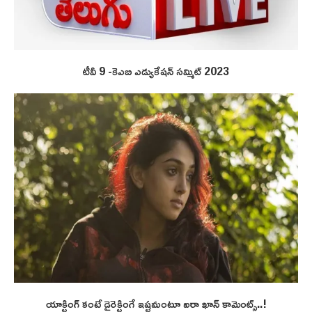
టీవీ 9 -కెఎబి ఎడ్యుకేషన్ సమ్మిట్ 2023
యాక్టింగ్ కంటే డైరెక్టింగే ఇష్టమంటూ ఐరా ఖాన్ కామెంట్స్..!