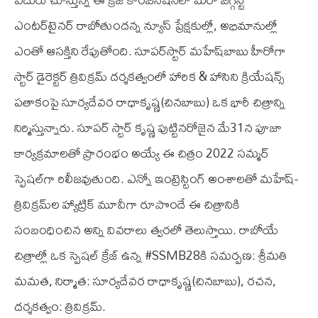
ఎంట‌ర్‌టైన‌ర్ రాబోతుంద‌న్న న్యూస్ ప్రేక్షకుల్లో, అభిమానుల్లో
ఎంతో ఆస‌క్తిని రేపుతోంది. సూప‌ర్‌స్టార్ మ‌హేష్‌బాబు హీరోగా
స్టార్ డైరెక్ట‌ర్ త్రివిక్ర‌మ్ ద‌ర్శ‌క‌త్వంలో హారిక & హాసిని క్రియేషన్స్
ప‌తాకంపై సూర్య‌దేవ‌ర రాధాకృష్ణ‌(చిన‌బాబు) ఒక భారీ చిత్రాన్ని
నిర్మిస్తున్నారు. సూప‌ర్ స్టార్ కృష్ణ పుట్టిన‌రోజైన మే31న పూజా
కార్య‌క్ర‌మాల‌తో ప్రారంభం అయ్యే ఈ చిత్రం 2022 స‌మ్మ‌ర్
స్పెష‌ల్‌గా రిలీజ‌వుతుంది. ఎన్నో ఇంట్రెస్టింగ్ అంశాల‌తో మ‌హేష్-
త్రివిక్ర‌మ్‌ల హ్యాట్రిక్ మూవీగా రూపొందే ఈ చిత్రానికి
సంబంధించిన‌ అన్ని వివ‌రాలు త్వ‌ర‌లో తెలుస్తాయి. రాబోయే
చిత్రాల్లో ఒక స్పెష‌ల్ క్రేజ్ ఉన్న #SSMB28కి స‌మ‌ర్ప‌ణ: శ్రీ‌మ‌తి
మ‌మ‌త‌, నిర్మాత‌: సూర్య‌దేవ‌ర రాధాకృష్ణ‌(చిన‌బాబు), ర‌చ‌న‌,
ద‌ర్శ‌క‌త్వం: త్రివిక్ర‌మ్‌.