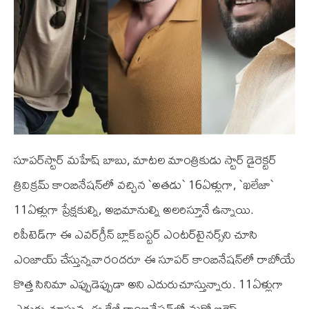
సూప‌ర్‌స్టార్ మ‌హేష్ బాబు, మాట‌ల మాంత్రికుడు స్టార్ డైరెక్ట‌ర్
త్రివిక్ర‌మ్ కాంబినేష‌న్‌లో వ‌చ్చిన `అత‌డు` 16ఏళ్లుగా, `ఖ‌లేజా`
11ఏళ్లుగా ప్రేక్ష‌కుల్ని, అభిమానుల్ని అల‌రిస్తూనే ఉన్నాయి.
రిపీటెడ్‌గా ఈ ఎవ‌ర్‌గ్రీన్ బ్లాక్‌బ‌స్ట‌ర్ ఎంట‌ర్‌టైన‌ర్స్‌ని చూసి
ఎంజాయ్ చేస్తున్నవారంద‌రూ ఈ సూప‌ర్ కాంబినేష‌న్‌లో రాబోయే
కొత్త సినిమా ఎప్పుడెప్పుడా అని ఎదురుచూస్తున్నారు. 11ఏళ్లుగా
ఎదురు చూస్తున్న ఈ క్రేజీ కాంబినేష‌న్‌లో మ‌రో బిగ్గెస్ట్