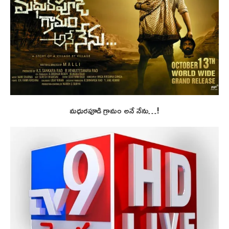
మధురపూడి గ్రామం అనే నేను…!