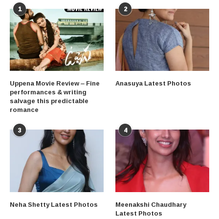
1
2
Uppena Movie Review – Fine
Anasuya Latest Photos
performances & writing
salvage this predictable
romance
3
4
Neha Shetty Latest Photos
Meenakshi Chaudhary
Latest Photos