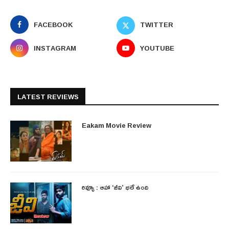
FACEBOOK
TWITTER
INSTAGRAM
YOUTUBE
LATEST REVIEWS
Eakam Movie Review
రివ్యూ : ఆహా ‘జీవి’ భలే ఉంది