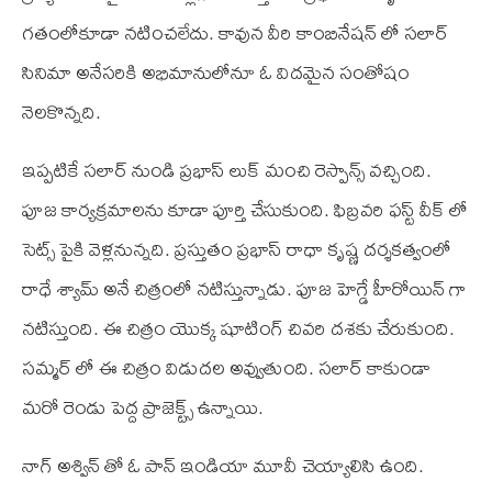
గతంలోకూడా నటించలేదు. కావున వీరి కాంబినేషన్ లో సలార్
సినిమా అనేసరికి అభిమానులోనూ ఓ విదమైన సంతోషం
నెలకొన్నది.
ఇప్పటికే సలార్ నుండి ప్రభాస్ లుక్ మంచి రెస్పాన్స్ వచ్చింది.
పూజ కార్యక్రమాలను కూడా పూర్తి చేసుకుంది. ఫిబ్రవరి ఫస్ట్ వీక్ లో
సెట్స్ పైకి వెళ్లనున్నది. ప్రస్తుతం ప్రభాస్ రాధా కృష్ణ దర్శకత్వంలో
రాధే శ్యామ్ అనే చిత్రంలో నటిస్తున్నాడు. పూజ హెగ్డే హీరోయిన్ గా
నటిస్తుంది. ఈ చిత్రం యొక్క షూటింగ్ చివరి దశకు చేరుకుంది.
సమ్మర్ లో ఈ చిత్రం విడుదల అవ్వుతుంది. సలార్ కాకుండా
మరో రెండు పెద్ద ప్రాజెక్ట్స్ ఉన్నాయి.
నాగ్ అశ్విన్ తో ఓ పాన్ ఇండియా మూవీ చెయ్యాలిసి ఉంది.