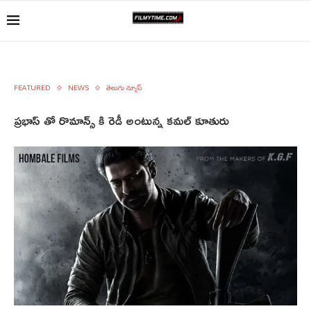
FEATURED
NEWS
తెలుగు న్యూస్
ప్రభాస్ తో రొమాన్స్ కి రెడీ అంటున్న కమల్ కూతురు