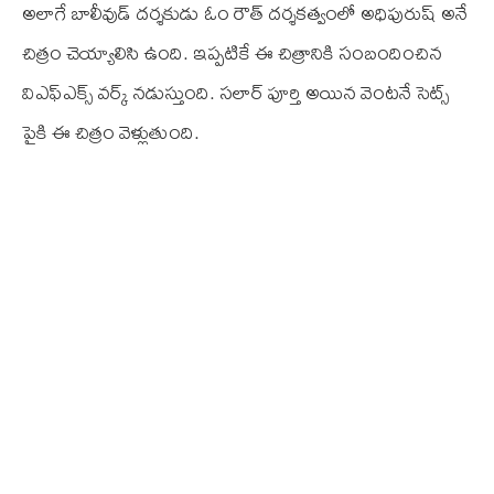
అలాగే బాలీవుడ్ దర్శకుడు ఓం రౌత్ దర్శకత్వంలో అధిపురుష్ అనే
చిత్రం చెయ్యాలిసి ఉంది. ఇప్పటికే ఈ చిత్రానికి సంబందించిన
వి‌ఎఫ్‌ఎక్స్ వర్క్ నడుస్తుంది. సలార్ పూర్తి అయిన వెంటనే సెట్స్
పైకి ఈ చిత్రం వెళ్లుతుంది.