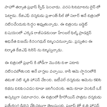
సాహో తర్వాత ప్రభాస్ స్పీడ్ పెంచాడు. వరస సినిమాలను లైన్ లో
పెట్టాడు. కే‌జి‌ఎఫ్ దర్శకుడు ప్రశాంత్ నీల్ తో సలార్ అనే చిత్రంలో
నటించేందుకు సిద్దం అవ్వుతున్నాడు. ఈ చిత్రంను బడ్జెట్
విషయంలో ఎక్కడ రాజీపడకుండా హేంబలే ఫిల్మ్ ప్రొడక్షన్
అధినేత విజయ్ కిరంగధుర్ నిర్మించనున్నాడు. ప్రస్తుతం ఈ
నిర్మాత కే‌జి‌ఎఫ్ సిరీస్ ను నిర్మిస్తున్నాడు.
ఈ చిత్రంలో ప్రభాస్ కి జోడీగా మొదట దిశా పటాని
నటించబోతుంది అనే వార్తలు వచ్చాయి. కానీ ఆమె స్థానంలోకి
తమిళ నటి శృతి హాసన్ చేరింది. ఇటీవలే దర్శకుడు ఆమెను కలిసి
కథను వినిపించడం కూడా జరిగిందంట. ఆమె కూడా వెంటనే ఒకే
అన్నట్లుగా సమాచారం. ఈ చిత్రంలో హీరోయిన్ పాత్రను దర్శకుడు
ప్రత్యేకంగ డిజైన చేసినట్లుగా తెలుస్తుంది. ప్రభాస్ తో శృతి హాసన్