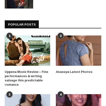
POPULAR POSTS
1
2
Uppena Movie Review – Fine
Anasuya Latest Photos
performances & writing
salvage this predictable
romance
3
4