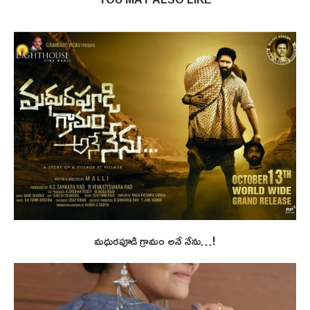
మధురపూడి గ్రామం అనే నేను…!