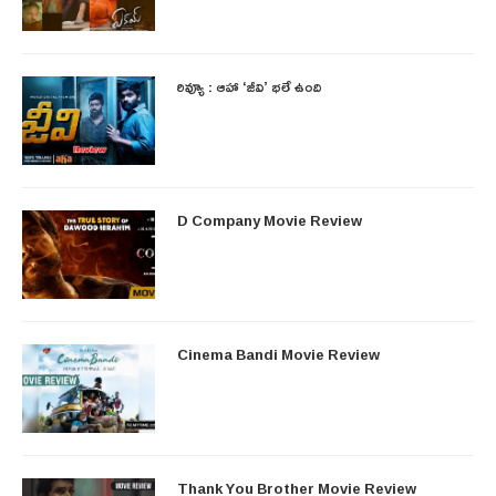
రివ్యూ : ఆహా ‘జీవి’ భలే ఉంది
D Company Movie Review
Cinema Bandi Movie Review
Thank You Brother Movie Review