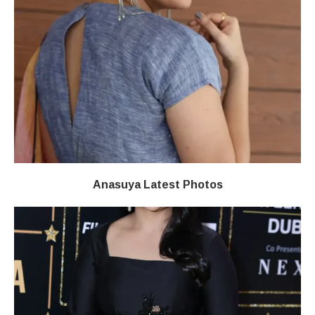
Anasuya Latest Photos