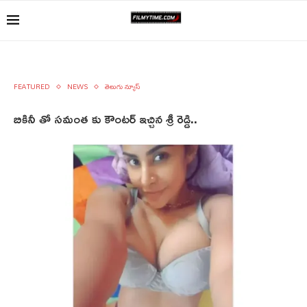
FEATURED
NEWS
తెలుగు న్యూస్
బికినీ తో సమంత కు కౌంటర్ ఇచ్చిన శ్రీ రెడ్డి..