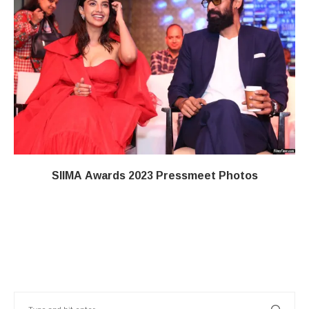
SIIMA Awards 2023 Pressmeet Photos