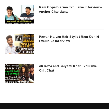
Ram Gopal Varma Exclusive Interview –
Anchor Chandana
Pawan Kalyan Hair Stylist Ram Koniki
Exclusive Interview
Ali Reza and Saiyami Kher Exclusive
Chit Chat