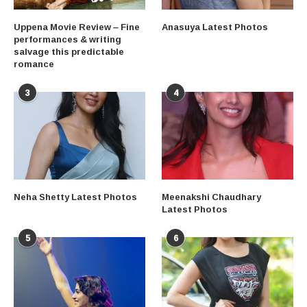
Uppena Movie Review – Fine
Anasuya Latest Photos
performances & writing
salvage this predictable
romance
3
4
Neha Shetty Latest Photos
Meenakshi Chaudhary
Latest Photos
5
6