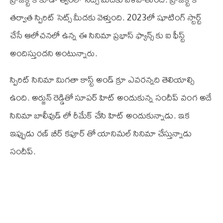
తర్వాత స్పిరిట్ సెట్స్ మీదకు వెళ్తుంది. 2023లో షూటింగ్ స్టార్ట్
చేసే ఆలోచనలో ఉన్న ఈ సినిమా ప్రభాస్ ఫ్యాన్స్ కు ఐ ఫీస్ట్
అందిస్తుందని అంటున్నారు.
స్పిరిట్ సినిమా మిగతా కాస్ట్ అండ్ క్రూ ఎవరన్నది తెలియాల్సి
ఉంది. అర్జున్ రెడ్డితో సూపర్ హిట్ అందుకున్న సందీప్ వంగ అదే
సినిమా బాలీవుడ్ లో రీమేక్ చేసి హిట్ అందుకున్నాడు. ఇక
ఇప్పుడు రణ్ బీర్ కపూర్ తో యానిమల్ సినిమా చేస్తున్నాడు
సందీప్.