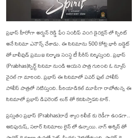
ప్రభాస్ హీరోగా అర్జున్ రెడ్డి ఫేం సందీప్ వంగ డైరక్షన్ లో స్పిరిట్
అనే సినిమా ఎనౌన్స్ చేశాడు. ఈ సినిమాను 500 కోట్ల భారీ బడ్జెట్
తో బాలీవుడ్ ప్రముఖ నిర్మాణ సంస్థ టీ సీరీస్ నిర్మిస్తుంది. ప్రభాస్
(Prabhas)స్పిర్ట్ సినిమా నుండి ఆయన పాత్ర గురించి ఓ న్యూస్
వైరల్ గా మారింది. ప్రభాస్ ఈ సినిమాలో పవర్ ఫుల్ పోలీస్
పోలీస్ పాత్రలో నటిస్తుంది. పీరియాడికల్ మూవీగా రాబోతున్న ఈ
సినిమాలో ప్రభాస్ డిఫరెంట్ లుక్ తో కనిపిస్తాడని టాక్.
ప్రస్తుతం ప్రభాస్ (Prabhas)రాధే శ్యాం రిలీజ్ కు రెడీగా ఉండగా..
ఆదిపురుష్, సలార్ సినిమాలు లైన్ లో ఉన్నాయి. నాగ్ అశ్విన్ తో
ప్రాజెక్ట్ కె కూడా త్వరలో సెట్స్ మీదకు వెళబోతుంది. ప్రాజెక్ట్ కె