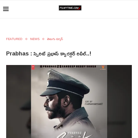
FEATURED
NEWS
తెలుగు న్యూస్
Prabhas : స్పిరిట్ ప్రభాస్ క్యారక్టర్ రివీల్..!