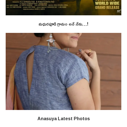
మధురపూడి గ్రామం అనే నేను…!
Anasuya Latest Photos