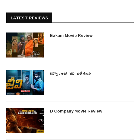
LATEST REVIEWS
Eakam Movie Review
రివ్యూ : ఆహా ‘జీవి’ భలే ఉంది
D Company Movie Review