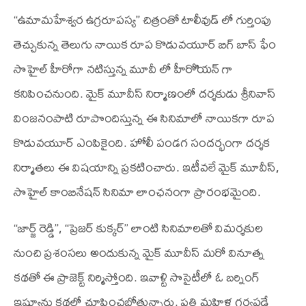
“ఉమామహేశ్వర ఉగ్రరూపస్య” చిత్రంతో టాలీవుడ్ లో గుర్తింపు
తెచ్చుకున్న తెలుగు నాయిక రూప కొడువయూర్ బిగ్ బాస్ ఫేం
సొహైల్ హీరోగా నటిస్తున్న మూవీ లో హీరోియన్ గా
కనిపించనుంది. మైక్ మూవీస్ నిర్మాణంలో దర్శకుడు శ్రీనివాస్
వింజనంపాటి రూపొందిస్తున్న ఈ సినిమాలో నాయికగా రూప
కొడువయూర్ ఎంపికైంది. హోలీ పండగ సందర్భంగా దర్శక
నిర్మాతలు ఈ విషయాన్ని ప్రకటించారు. ఇటీవలే మైక్ మూవీస్,
సొహైల్ కాంబినేషన్ సినిమా లాంఛనంగా ప్రారంభమైంది.
“జార్జ్ రెడ్డి”, “ప్రెజర్ కుక్కర్” లాంటి సినిమాలతో విమర్శకుల
నుంచి ప్రశంసలు అందుకున్న మైక్ మూవీస్ మరో వినూత్న
కథతో ఈ ప్రాజెక్ట్ నిర్మిస్తోంది. ఇవాళ్టి సొసైటీలో ఓ బర్నింగ్
ఇష్యూను కథలో చూపించబోతున్నారు. ప్రతి మహిళ గర్వపడే