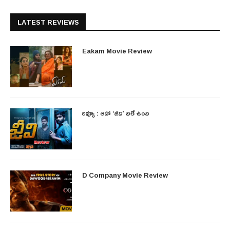
LATEST REVIEWS
Eakam Movie Review
రివ్యూ : ఆహా ‘జీవి’ భలే ఉంది
D Company Movie Review