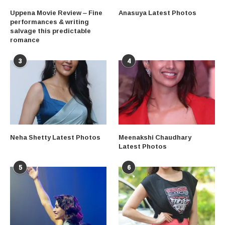
Uppena Movie Review – Fine
Anasuya Latest Photos
performances & writing
salvage this predictable
romance
3
4
Neha Shetty Latest Photos
Meenakshi Chaudhary
Latest Photos
5
6