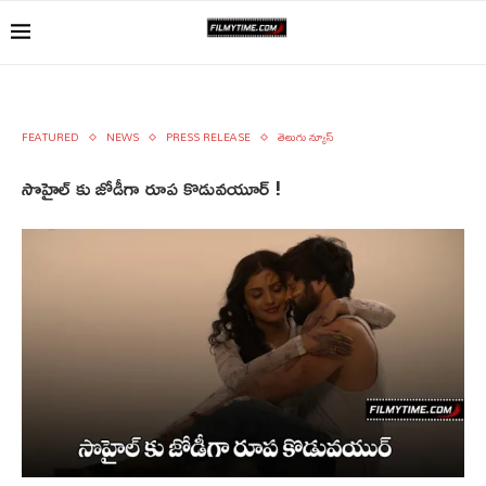
FEATURED
NEWS
PRESS RELEASE
తెలుగు న్యూస్
సొహైల్ కు జోడీగా రూప కొడువయూర్ !