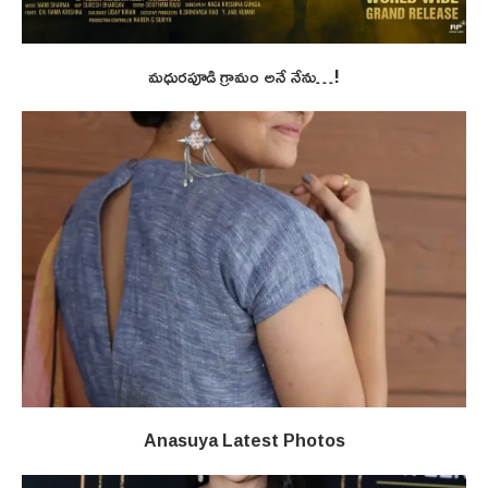
మధురపూడి గ్రామం అనే నేను…!
Anasuya Latest Photos