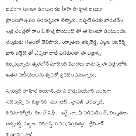
విధంగా సినిమా ఉంటుందని హీరో సొహైల్ సినిమా
ప్రారంభోత్సవం సందర్భంగా చెప్పారు. ఇప్పటివరకు భారతదేశ
చిత్ర చరిత్రలో రాని ఓ కొత్త పాయింట్ తో ఈ సినిమా ఉంటుందని
దర్శకుడు గతంలో తెలిపారు. నిర్మాతలు అప్పిరెడ్డి, సజ్జల రవిరెడ్డి,
భారీ బడ్జెట్ తో ఎక్కడా రాజీ పడకుండా ఈ చిత్రాన్ని
నిర్మిస్తున్నారు.త్వరలోనే షూటింగ్ మొదలు కానున్న ఈ చిత్రంలోని
ఇతర నటీనటులను త్వరలో ప్రకటించనున్నారు.
సయ్యద్ సోహైల్ రియాన్, రూప కొడువయూర్ జంటగా
నటిస్తున్న ఈ చిత్రానికి మ్యూజిక్ : శ్రావణ్ భరధ్వాజ్,
సినిమాటోగ్రఫీ: నిజార్ షఫీ, ఆర్ట్: గాంధీ నడికుడికార్, నిర్మాతలు:
అప్పిరెడ్డి, సజ్జల రవిరెడ్డి, రచన,దర్శకత్వం: శ్రీనివాస్
వింజనంపాటి