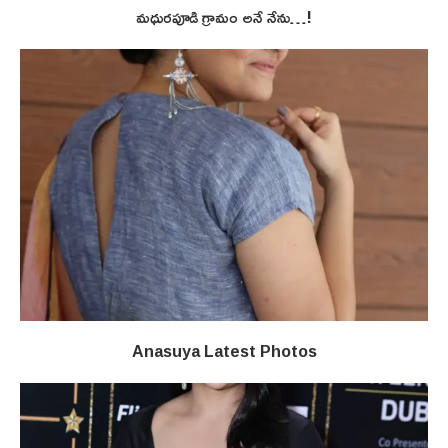
మధురపూడి గ్రామం అనే నేను…!
Anasuya Latest Photos