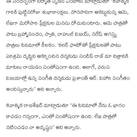
ఈ సందర్భంగా నిర్మాత సృజన్‌ ఎరబోలు మాట్లాడుతూ “శివాత్మిక
గారికి పుట్టినరోజు శుభాకాంక్షలు. దొరసానిగా ఆకట్టుకున్న ఆమె,
లేఖగా మరోసారి ప్రేక్షకుల మనసు దోచుకుంటారు. ఆమె పాత్రతో
పాటు బ్రహ్మానందం, స్వాతి, రాహుల్ విజయ్, నరేష్ అగస్త్య
పాత్రలు సినిమాలో కీలకం. ‘కలర్‌ ఫొటో’తో ప్రేక్షకులతో పాటు
పరిశ్రమ దృష్టిని ఆకర్షించిన దర్శకుడు సందీప్‌ రాజ్‌ మా చిత్రానికి
మాటలు రాయడం సంతోషంగా ఉంది. అలాగే, వరుస
విజయాల్లో ఉన్న సంగీత దర్శకుడు ప్రశాంత్‌ ఆర్‌. విహారి సంగీతం
అందిస్తున్నారు’’ అని అన్నారు.
శివాత్మిక రాజశేఖర్ మాట్లాడుతూ “ఈ సినిమాలో నేను ఓ భాగం
కావడం గర్వంగా, ఎంతో సంతోషంగా ఉంది. లేఖ పాత్రలో
నటించడం నా అదృష్టం” అని అన్నారు.