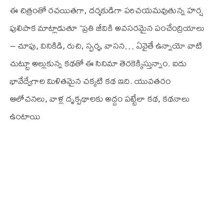
ఈ చిత్రంతో రచయితగా, దర్శకుడిగా పరిచయమవుతున్న హర్ష
పులిపాక మాట్లాడుతూ ‘‘ప్రతి జీవికి అవసరమైన పంచేంద్రియాలు
– చూపు, వినికిడి, రుచి, స్పర్శ, వాసన… ఏవైతే ఉన్నాయో వాటి
చుట్టూ అల్లుకున్న కథతో ఈ సినిమా తెరకెక్కిస్తున్నాం. ఐదు
భావేద్వేగాల మిళితమైన చక్కటి కథ ఇది. యువతరం
ఆలోచనలు, వాళ్ల దృక్పథాలకు అద్దం పట్టేలా కథ, కథనాలు
ఉంటాయి