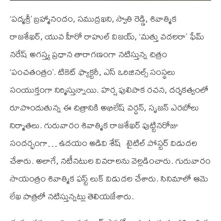
‘పద్మశ్రీ’ బ్రహ్మానందం, సముద్రఖని, స్వాతి రెడ్డి, శివాత్మిక
రాజశేఖర్, యువ హీరో రాహుల్‌ విజయ్‌, ‘మత్తు వదలరా’ ఫేమ్‌
నరేష్‌ అగస్త్య ప్రధాన తారాగణంగా నటిస్తున్న చిత్రం
‘పంచతంత్రం’. టికెట్‌ ఫ్యాక్టరీ, ఎస్‌ ఒరిజినల్స్‌ సంస్థలు
సంయుక్తంగా నిర్మిస్తున్నాయి. హర్ష పులిపాక రచన, దర్శకత్వంలో
రూపొందుతున్న ఈ చిత్రానికి అఖిలేష్‌ వర్ధన్‌, సృజన్‌ ఎరబోలు
నిర్మాతలు. గురువారం శివాత్మిక రాజశేఖర్ పుట్టినరోజు
సందర్భంగా… ఉదయం అడివి శేష్ టైటిల్ పోస్టర్ విడుదల
చేశారు. అలాగే, నటీనటుల వివరాలను వెల్లడించారు. గురువారం
సాయంత్రం శివాత్మిక ఫస్ట్ లుక్ విడుదల చేశారు. సినిమాలో ఆమె
లేఖ పాత్రలో నటిస్తున్నట్లు తెలియజేశారు.