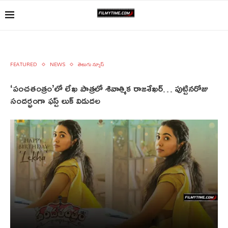
FEATURED
NEWS
తెలుగు న్యూస్
‘పంచతంత్రం’లో లేఖ పాత్రలో శివాత్మిక రాజశేఖర్… పుట్టినరోజు
సందర్భంగా ఫస్ట్ లుక్ విడుదల