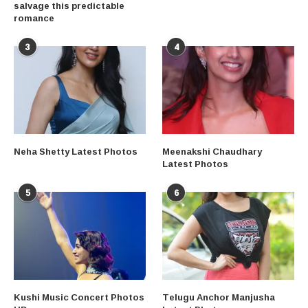
salvage this predictable
romance
3
4
Neha Shetty Latest Photos
Meenakshi Chaudhary
Latest Photos
5
6
Kushi Music Concert Photos
Telugu Anchor Manjusha