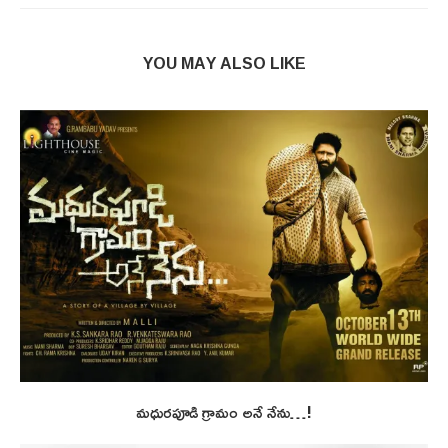
YOU MAY ALSO LIKE
మధురపూడి గ్రామం అనే నేను…!