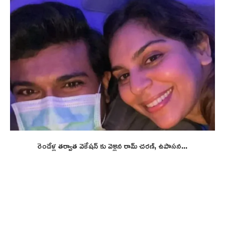
రెండేళ్ల తర్వాత వెకేషన్ కు వెళ్లిన రామ్ చరణ్, ఉపాసన...