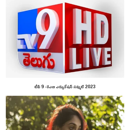
టీవీ 9 -కెఎబి ఎడ్యుకేషన్ సమ్మిట్ 2023