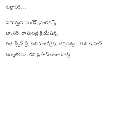
చిత్రానికి…
స‌మ‌ర్ఫ‌ణ‌: సురేష్ ప్రొడ‌క్ష‌న్స్‌
బ్యానర్‌: రామంత్ర క్రియేషన్స్
కథ, స్క్రీన్‌ ప్లే, సినిమాటోగ్రఫి, దర్శకత్వం: కె వి గుహన్
నిర్మాత: డా. రవి ప్రసాద్ రాజు దాట్ల