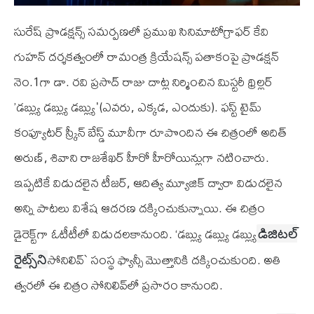
సురేష్ ప్రొడ‌క్ష‌న్స్ స‌మ‌ర్ప‌ణ‌లో ప్ర‌ముఖ‌ సినిమాటోగ్రాఫ‌ర్ కేవి
గుహన్ ద‌ర్శ‌కత్వంలో రామంత్ర క్రియేష‌న్స్ పతాకంపై ప్రొడ‌క్ష‌న్
నెం.1గా డా. రవి ప్రసాద్ రాజు దాట్ల నిర్మించిన మిస్ట‌రీ థ్రిల్ల‌ర్
‌’డబ్ల్యు డబ్ల్యు డబ్ల్యు'(ఎవ‌రు, ఎక్క‌డ‌, ఎందుకు). ఫస్ట్‌ టైమ్
కంప్యూటర్‌ స్క్రీన్ బేస్డ్ మూవీగా రూపొందిన ఈ చిత్రంలో అదిత్‌
అరుణ్, శివాని రాజశేఖర్‌ హీరో హీరోయిన్లుగా నటించారు.
ఇప్ప‌టికే విడుద‌లైన టీజ‌ర్, ఆదిత్య మ్యూజిక్ ద్వారా విడుదలైన
అన్ని పాట‌లు విశేష ఆదరణ దక్కించుకున్నాయి. ఈ చిత్రం
డైరెక్ట్‌గా ఓటీటీలో విడుదల‌కానుంది. ‘డబ్ల్యు డబ్ల్యు డబ్ల్యు
డిజిట‌ల్
సోనిలివ్` సంస్థ ఫ్యాన్సీ మొత్తానికి ద‌క్కించుకుంది. అతి
రైట్స్‌ని
త్వ‌ర‌లో ఈ చిత్రం సోనిలివ్‌లో ప్ర‌సారం కానుంది.