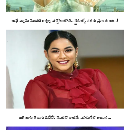
రాధే శ్యామ్ మొదటి రివ్యూ వచ్చేసిందోచ్.. క్లైమాక్సే కథకు ప్రాణమంట..!
బిగ్ బాస్ తెలుగు ఓటీటీ: మొదటి వారమే ఎలిమినేట్ అయిన...