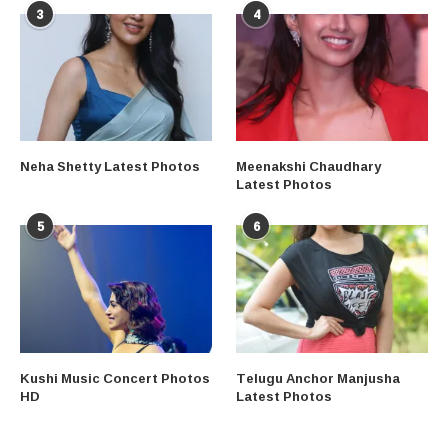
3
4
Neha Shetty Latest Photos
Meenakshi Chaudhary
Latest Photos
5
6
Kushi Music Concert Photos
Telugu Anchor Manjusha
HD
Latest Photos