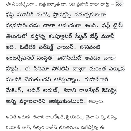
ఈ సంద‌ర్భంగా.. చిత్ర నిర్మాత డా. రవి ప్రసాద్ రాజు దాట్ల –
మా
ఫ‌స్ట్ మూవీకి సురేష్ ప్రొడ‌క్ష‌న్స్ స‌మ‌ర్ప‌కులుగా
వ్యవ‌హరించ‌డం చాలా ఆనందంగా ఉంది. ఫస్ట్‌ టైమ్
తెలుగులో వస్తోన్న కంప్యూటర్‌ స్క్రీన్ బేస్డ్‌ మూవీ
ఇది. ఓటీటీకి ప‌ర్‌ఫెక్ట్ ఛాయిస్‌. సోనివంటి
ఇంట‌ర్నేష‌న‌ల్ సంస్థ‌తో అసోసియేట్ అవ‌డం చాలా
హ్యాపీ. ఈ సినిమా సోనిలివ్ ద్వారా మ‌రింత ఎక్కువ
మందికి చేరుతుందని ఆశిస్తున్నాం. గుహ‌న్‌గారి
మేకింగ్, అదిత్‌ అరుణ్, శివాని రాజశేఖర్ కెమిస్ట్రి
అన్నారు.
అన్ని వ‌ర్గాల‌వారిని ఆక‌ట్టుకుంటుంది.
అదిత్‌ అరుణ్, శివాని రాజశేఖర్, ప్రియదర్శి, వైవా హర్ష, దివ్య,
రియాజ్ ఖాన్, సత్యం రాజేష్ తదితరులు నటిస్తోన్న ఈ