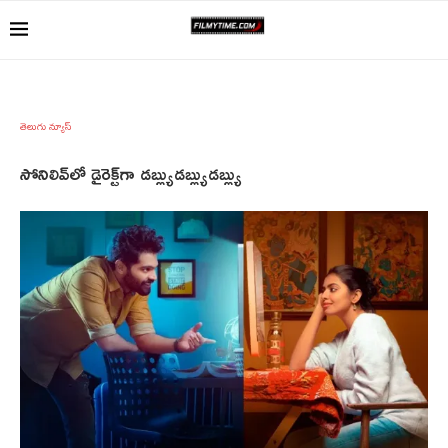
తెలుగు న్యూస్
సోనిలివ్‌లో డైరెక్ట్‌గా డబ్ల్యుడబ్ల్యుడబ్ల్యు