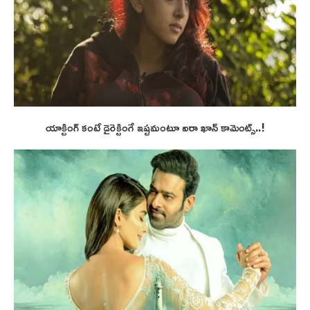
యాక్టింగ్ కంటే డైరెక్టింగే ఇష్టమంటూ ఐరా ఖాన్ కామెంట్స్..!