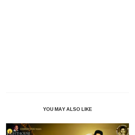
YOU MAY ALSO LIKE