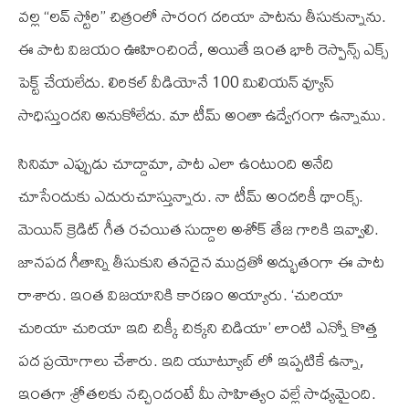
వల్ల “లవ్ స్టోరి” చిత్రంలో సారంగ దరియా పాటను తీసుకున్నాను.
ఈ పాట విజయం ఊహించిందే, అయితే ఇంత భారీ రెస్పాన్స్ ఎక్స్
పెక్ట్ చేయలేదు. లిరికల్ వీడియోనే 100 మిలియన్ వ్యూస్
సాధిస్తుందని అనుకోలేదు. మా టీమ్ అంతా ఉద్వేగంగా ఉన్నాము.
సినిమా ఎప్పుడు చూద్దామా, పాట ఎలా ఉంటుంది అనేది
చూసేందుకు ఎదురుచూస్తున్నారు. నా టీమ్ అందరికీ థాంక్స్.
మెయిన్ క్రెడిట్ గీత రచయిత సుద్దాల అశోక్ తేజ గారికి ఇవ్వాలి.
జానపద గీతాన్ని తీసుకుని తనదైన ముద్రతో అద్భుతంగా ఈ పాట
రాశారు. ఇంత విజయానికి కారణం అయ్యారు. ‘చురియా
చురియా చురియా ఇది చిక్కీ చిక్కని చిడియా’ లాంటి ఎన్నో కొత్త
పద ప్రయోగాలు చేశారు. ఇది యూట్యూబ్ లో ఇప్పటికే ఉన్నా,
ఇంతగా శ్రోతలకు నచ్చిందంటే మీ సాహిత్యం వల్లే సాధ్యమైంది.