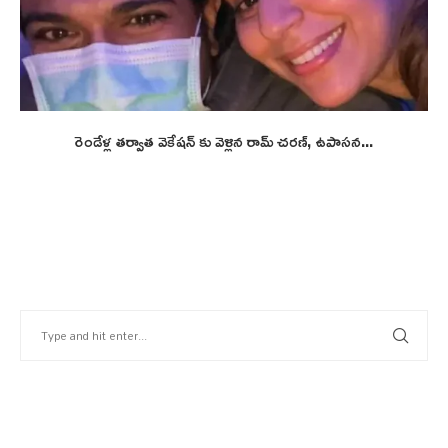
రెండేళ్ల తర్వాత వెకేషన్ కు వెళ్లిన రామ్ చరణ్, ఉపాసన...