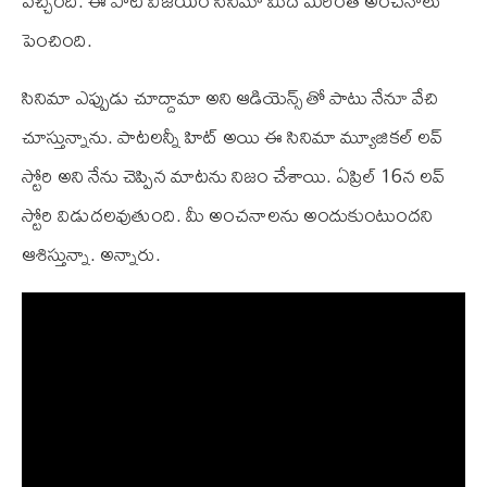
వచ్చింది. ఈ పాట విజయం సినిమా మీద మరింత అంచనాలు
పెంచింది.
సినిమా ఎప్పుడు చూద్దామా అని ఆడియెన్స్ తో పాటు నేనూ వేచి
చూస్తున్నాను. పాటలన్నీ హిట్ అయి ఈ సినిమా మ్యూజికల్ లవ్
స్టోరి అని నేను చెప్పిన మాటను నిజం చేశాయి. ఏప్రిల్ 16న లవ్
స్టోరి విడుదలవుతుంది. మీ అంచనాలను అందుకుంటుందని
ఆశిస్తున్నా. అన్నారు.