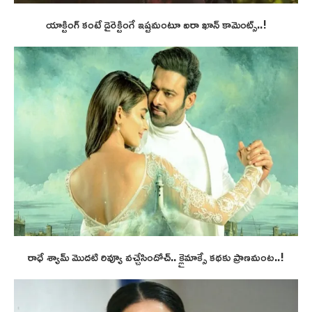
యాక్టింగ్ కంటే డైరెక్టింగే ఇష్టమంటూ ఐరా ఖాన్ కామెంట్స్..!
రాధే శ్యామ్ మొదటి రివ్యూ వచ్చేసిందోచ్.. క్లైమాక్సే కథకు ప్రాణమంట..!