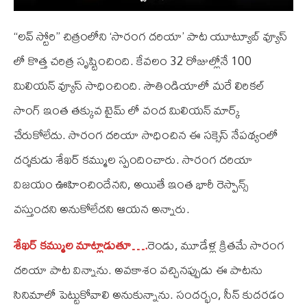
“లవ్ స్టోరి” చిత్రంలోని ‘సారంగ దరియా’ పాట యూట్యూబ్ వ్యూస్
లో కొత్త చరిత్ర సృష్టించింది. కేవలం 32 రోజుల్లోనే 100
మిలియన్ వ్యూస్ సాధించింది. సౌతిండియాలో మరే లిరికల్
సాంగ్ ఇంత తక్కువ టైమ్ లో వంద మిలియన్ మార్క్
చేరుకోలేదు. సారంగ దరియా సాధించిన ఈ సక్సెస్ నేపథ్యంలో
దర్శకుడు శేఖర్ కమ్ముల స్పందించారు. సారంగ దరియా
విజయం ఊహించిందేనని, అయితే ఇంత భారీ రెస్పాన్స్
వస్తుందని అనుకోలేదని ఆయన అన్నారు.
శేఖర్ కమ్ముల మాట్లాడుతూ….
రెండు, మూడేళ్ల క్రితమే సారంగ
దరియా పాట విన్నాను. అవకాశం వచ్చినప్పుడు ఈ పాటను
సినిమాలో పెట్టుకోవాలి అనుకున్నాను. సందర్భం, సీన్ కుదరడం