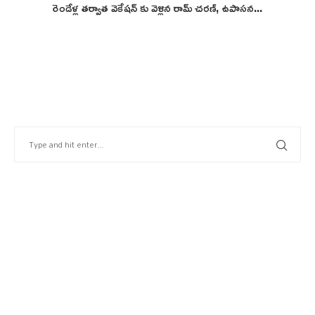
రెండేళ్ల తర్వాత వెకేషన్ కు వెళ్లిన రామ్ చరణ్, ఉపాసన...