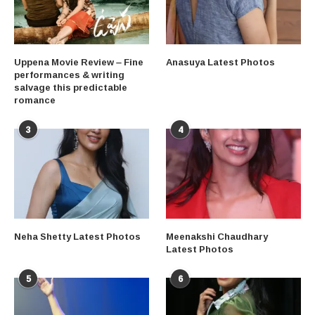
Uppena Movie Review – Fine
Anasuya Latest Photos
performances & writing
salvage this predictable
romance
3
4
Neha Shetty Latest Photos
Meenakshi Chaudhary
Latest Photos
5
6