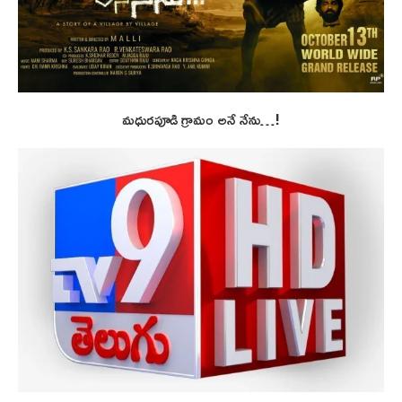
మధురపూడి గ్రామం అనే నేను…!