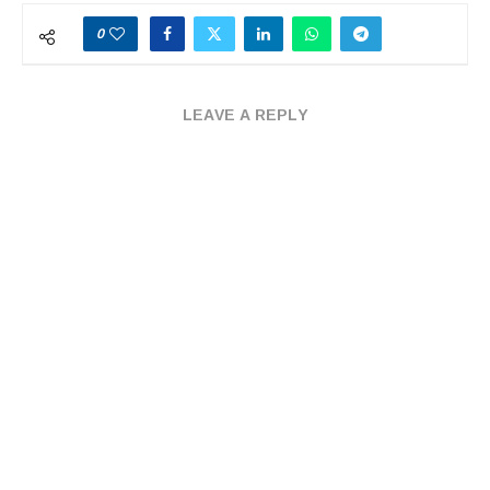
0
LEAVE A REPLY