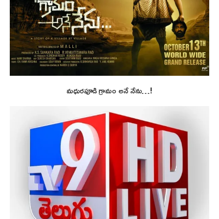
మధురపూడి గ్రామం అనే నేను…!