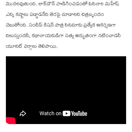
మొదలవుతుంది. లాక్‌డౌన్ పొడిగించడంతో పిసినారి మహేష్
ఎన్ని కష్టాలు పడ్డాడనేది తెరపై చూడాలని చిత్రబృందం
చెబుతోంది. సందీప్ కిషన్ పాత్ర సినిమాకు ప్రత్యేక ఆకర్షణగా
నిలుస్తుందనీ, కథానాయకుడిగా సత్య అద్భుతంగా నటించాడనీ
యూనిట్ వర్గాలు తెలిపాయి.