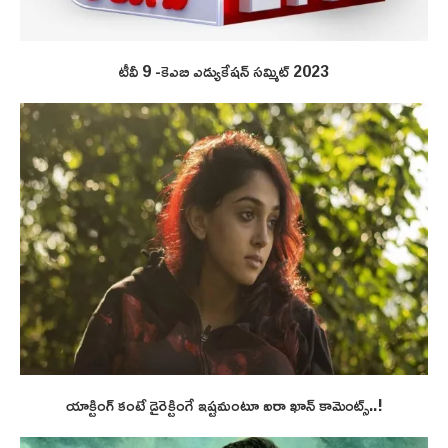
టీవీ 9 -కెఎబి ఎడ్యుకేషన్ సమ్మిట్ 2023
యాక్టింగ్ కంటే డైరెక్టింగే ఇష్టమంటూ ఐరా ఖాన్ కామెంట్స్..!