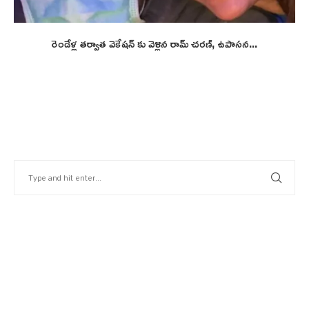
రెండేళ్ల తర్వాత వెకేషన్ కు వెళ్లిన రామ్ చరణ్, ఉపాసన...