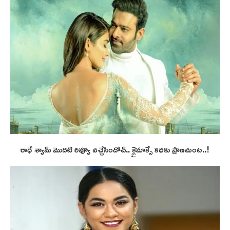
రాధే శ్యామ్ మొదటి రివ్యూ వచ్చేసిందోచ్.. క్లైమాక్సే కథకు ప్రాణమంట..!