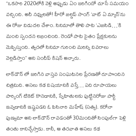
“ఒకసారి 2020లోకి వెళ్లి అప్పుడు ఏం జరిగిందో చూసే సమయం
వచ్చింది. అదీ నవ్వులతో! హీరో బిల్డప్ సాంగ్ ‘వాట్ ఏ మ్యాన్’ను
ఈ రోజు విడుదల చేశాం. సినిమాలో తొలి పాట ‘ఎబిసిడి…’కి
మంచి స్పందన లభించింది. రెండో పాట సైతం ప్రేక్షకులను
మెప్పిస్తుంది. త్వరలో సినిమా గురించి మరిన్ని వివరాలు
వెల్లడిస్తాం” అని సందీప్ కిషన్ అన్నారు.
లాక్‌డౌన్ లో జరిగిన వాస్తవ సంఘటనల ప్రేరణతో రూపొందిన
చిత్రమిది. అసలు కథ విషయానికి వస్తే… పది రూపాయలు
పార్కింగ్ టికెట్ కొనడానికి, స్నేహితులకు పుట్టినరోజు పార్టీ
ఇవ్వడానికి ఇష్టపడని ఓ పిసినారి మహేష్ (సత్య). కరోనా
పుణ్యమా అని లాక్‌డౌన్ రావడంతో 30మందితో సింపుల్‌గా పెళ్లి
తంతు కానిచ్చేస్తాడు. కానీ, ఆ తరవాత అసలు కథ