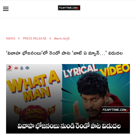
NEWS
PRESS RELEASE
తెలుగు న్యూస్
‘వివాహ భోజనంబు’లో రెండో పాట ‘వాట్ ఏ మ్యాన్…’ విడుదల