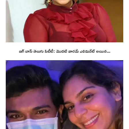
బిగ్ బాస్ తెలుగు ఓటీటీ: మొదటి వారమే ఎలిమినేట్ అయిన...