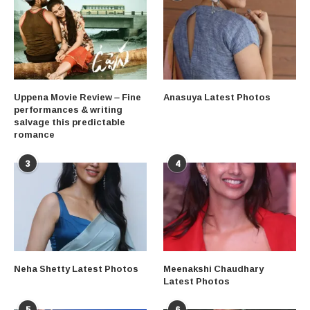
Uppena Movie Review – Fine
Anasuya Latest Photos
performances & writing
salvage this predictable
romance
3
4
Neha Shetty Latest Photos
Meenakshi Chaudhary
Latest Photos
5
6