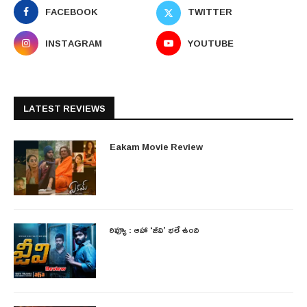
FACEBOOK
TWITTER
INSTAGRAM
YOUTUBE
LATEST REVIEWS
Eakam Movie Review
రివ్యూ : ఆహా ‘జీవి’ భలే ఉంది