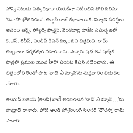
హాస్య నటుడు సత్య కథానాయకుడిగా నటించిన తొలి సినిమా
‘వివాహ భోజనంబు’. అర్జావీ రాజ్ కథానాయిక. నిర్మాణ సంస్థలు
ఆనంది ఆర్ట్స్, సోల్జర్స్ ఫ్యాక్టరీ, వెంకటాద్రి టాకీస్ సమర్పణలో
కె.ఎస్. శినీష్, సందీప్ కిషన్ నిర్మించిన చిత్రమిది. రామ్
అబ్బరాజు దర్శకత్వం వహించారు. నెల్లూరు ప్రభ అనే ప్రత్యేక
పాత్రలో ప్రముఖ యువ హీరో సందీప్ కిషన్ నటించారు. ఈ
చిత్రంలోని రెండో పాట ‘వాట్ ఏ మ్యాన్’ను శుక్రవారం విడుదల
చేశారు.
అనిరుద్ విజయ్ (అనివీ) బాణీ అందించిన ‘వాట్ ఏ మ్యాన్…’ను
సామ్రాట్ రాశారు. హాట్ అండ్ హ్యాపెనింగ్ సింగర్ ‘చౌరస్తా’ రామ్
పాడారు.