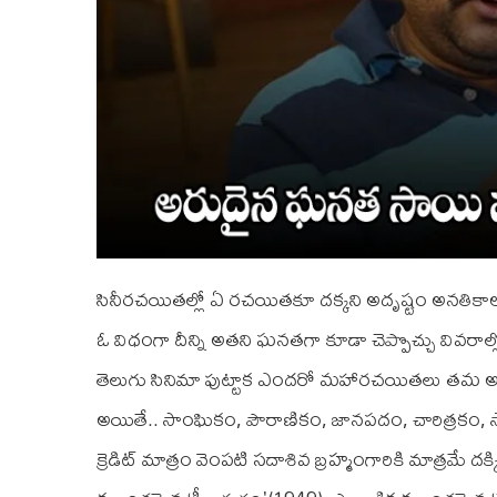
సినీరచయితల్లో ఏ రచయితకూ దక్కని అదృష్టం అనతికాల
ఓ విధంగా దీన్ని అతని ఘనతగా కూడా చెప్పొచ్చు వివరాల్లోకె
తెలుగు సినిమా పుట్టాక ఎందరో మహారచయితలు తమ అక్ష
అయితే.. సాంఘికం, పౌరాణికం, జానపదం, చారిత్రకం,
క్రెడిట్ మాత్రం వెంపటి సదాశివ బ్రహ్మంగారికి మాత్రమే