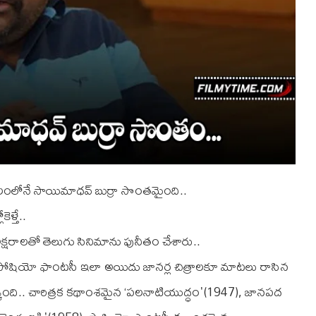
ంలోనే సాయిమాధవ్ బుర్రా సొంతమైంది..
ళ్తే..
రాలతో తెలుగు సినిమాను పునీతం చేశారు..
 సోషియో ఫాంటసీ ఇలా అయిదు జానర్ల చిత్రాలకూ మాటలు రాసిన
 దక్కింది.. చారిత్రక కథాంశమైన ‘పలనాటియుద్ధం'(1947), జానపద