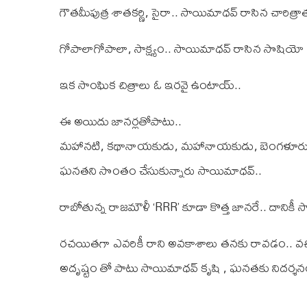
గౌతమీపుత్ర శాతకర్ణి, సైరా.. సాయిమాధవ్ రాసిన చారిత్రాత్
గోపాలాగోపాలా, సాక్ష్యం.. సాయిమాధవ్ రాసిన సొషియో ఫ
ఇక సాంఘిక చిత్రాలు ఓ ఇరవై ఉంటాయ్..
ఈ అయిదు జానర్లతోపాటు..
మహానటి, కథానాయకుడు, మహానాయకుడు, బెంగళూరు నాగర
ఘనతని సొంతం చేసుకున్నారు సాయిమాధవ్..
రాబోతున్న రాజమౌళీ ‘RRR’ కూడా కొత్త జానరే.. దానిక
రచయితగా ఎవరికీ రాని అవకాశాలు తనకు రావడం.. వచ్చ
అదృష్టం తో పాటు సాయిమాధవ్ కృషి , ఘనతకు నిదర్శనం