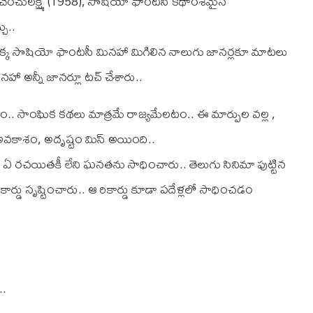
చెంచులక్ష్మి'(1958), సొషియో ఫాంటసీ కథాంశమైన
చు..
ఒక్క సొషియో ఫాంటసీ మినహా మిగిలిన నాలుగు జానర్లకూ మాటలు
 అన్నీ జానర్లూ టచ్ చేశారు..
.. సాంఘిక కథలు మాత్రమే రాజ్యమేలటం.. ఈ మార్పుల వల్ల ,
కాశం, అదృష్టం మిస్ అయింది..
 రచయితకీ లేని ఘనతను సాధించారు.. తెలుగు సినిమా పుట్టిన
్డు సృష్టించారు.. ఆ రికార్డు కూడా పదేళ్లలో సాధించడం
..