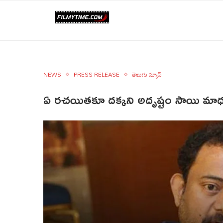
NEWS
PRESS RELEASE
తెలుగు న్యూస్
ఏ రచయితకూ దక్కని అదృష్టం సాయి మాధవ