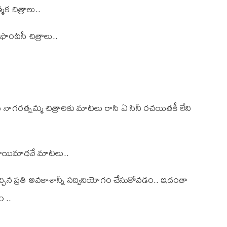
మక చిత్రాలు..
ాంటసీ చిత్రాలు..
త్నమ్మ చిత్రాలకు మాటలు రాసి ఏ సినీ రచయితకీ లేని
ీ సాయిమాధవే మాటలు..
ిన ప్రతి అవకాశాన్నీ సద్వినియోగం చేసుకోవడం.. ఇదంతా
 ..