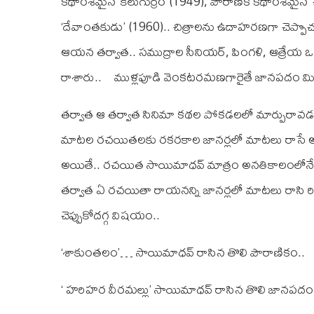
కథాంశమైన ‘కీలుగుర్రం'(1949), పౌరాణిక కథాంశమైన ‘
‘దేవాంతకుడు’ (1960).. చిత్రాలను ఉదాహరణగా చెప్పొచ్
ఆయన తర్వాత.. సముద్రాల సీనియర్, పింగళి, ఆత్రేయ 
రాశారు.. ముళ్లపూడి వెంకటరమణగారైతే జానపదం మినహా
తర్వాత ఆ తర్వాత సినిమా కథల పోకడలలో మార్పురావడం
మాటల రచయితలకు రకరకాల జానర్లలో మాటలు రాసే అవ
అయితే.. రచయిత సాయిమాధవ్ మాత్రం అనతికాలంలోనే ఏ
తర్వాత ఏ రచయితా రాయనన్ని జానర్లలో మాటలు రాసి రికార
చెప్పుకోదగ్గ విషయం..
‘శాకుంతలం’… సాయిమాధవ్ రాసిన తొలి పౌరాణికం..
‘ హరిహర వీరమల్లు’ సాయిమాధవ్ రాసిన తొలి జానపదం