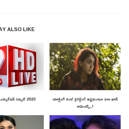
AY ALSO LIKE
ి ఎడ్యుకేషన్ సమ్మిట్ 2023
యాక్టింగ్ కంటే డైరెక్టింగే ఇష్టమంటూ ఐరా ఖాన్
కామెంట్స్..!