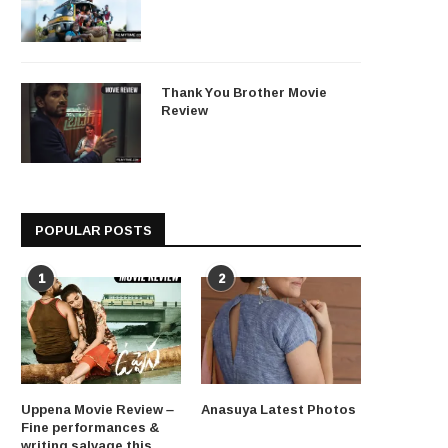
Thank You Brother Movie
Review
POPULAR POSTS
1
2
Uppena Movie Review –
Anasuya Latest Photos
Fine performances &
writing salvage this