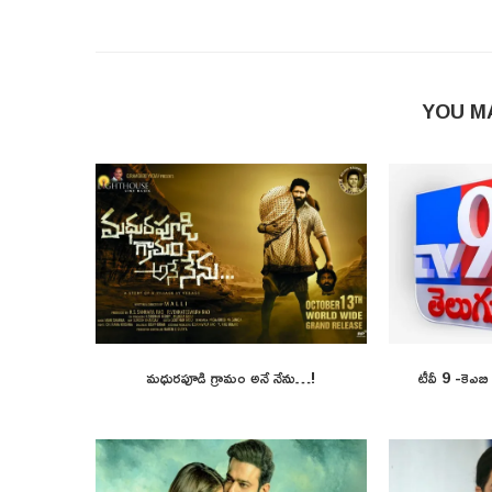
YOU M
మధురపూడి గ్రామం అనే నేను…!
టీవీ 9 -కెఎబ