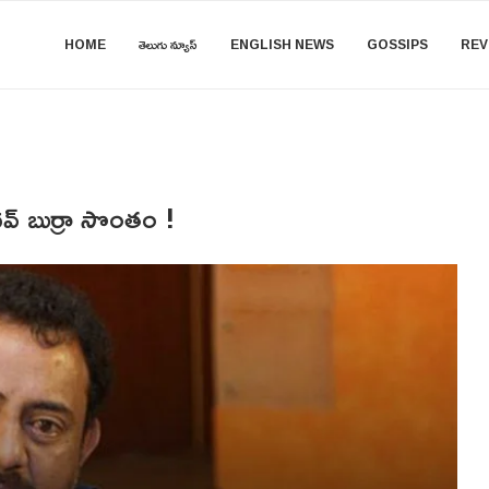
HOME
తెలుగు న్యూస్
ENGLISH NEWS
GOSSIPS
REV
్ బుర్రా సొంతం !