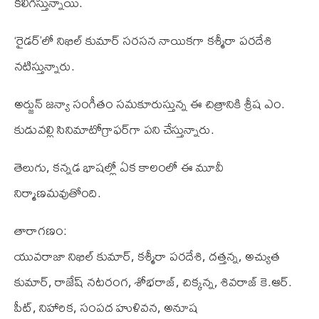
క‌లిగిస్తున్నాయి.
‘రైడ‌ర్‌’లో నిఖిల్ కుమార్ స‌ర‌స‌న నాయిక‌గా క‌శ్మీరా ప‌ర‌దేశి
న‌టిస్తున్నారు.
అర్జున్ జ‌న్యా సంగీతం స‌మ‌కూరుస్తున్న ఈ చిత్రానికి శ్రీష ఎం.
కుడువ‌ల్లి సినిమాటోగ్రాఫ‌ర్‌గా ప‌ని చేస్తున్నారు.
తెలుగు, క‌న్న‌డ భాష‌ల్లో ఏక కాలంలో ఈ మూవీ
నిర్మాణ‌మ‌వుతోంది.
తారాగ‌ణం:
యువ‌రాజా నిఖిల్ కుమార్‌, క‌శ్మీరా ప‌ర‌దేశి, ద‌త్త‌న్న‌, అచ్యుత
కుమార్‌, రాజేష్ న‌ట‌రంగ‌, శోభ‌రాజ్‌, చిక్క‌న్న‌, శివ‌రాజ్ కె.ఆర్‌.
పీట్‌, నిహారిక‌, సంప‌ద హుళివ‌న‌, అనూష‌