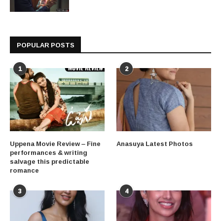
POPULAR POSTS
1
2
Uppena Movie Review – Fine
Anasuya Latest Photos
performances & writing
salvage this predictable
romance
3
4