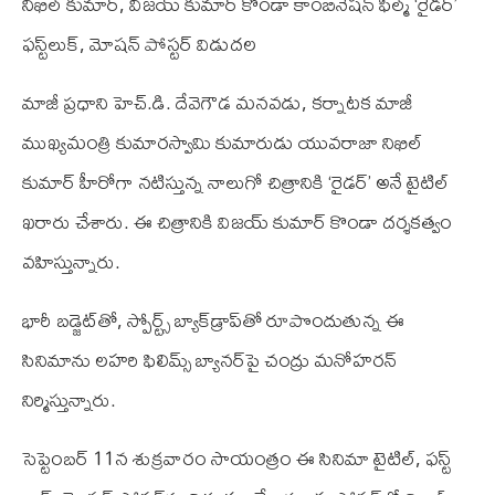
నిఖిల్ కుమార్‌, విజ‌య్ కుమార్ కొండా కాంబినేష‌న్ ఫిల్మ్ ‘రైడ‌ర్‌’
ఫ‌స్ట్‌లుక్, మోష‌న్ పోస్ట‌ర్‌ విడుద‌ల‌
మాజీ ప్ర‌ధాని హెచ్‌.డి. దేవెగౌడ మ‌న‌వ‌డు, క‌ర్నాట‌క మాజీ
ముఖ్య‌మంత్రి కుమార‌స్వామి కుమారుడు యువ‌రాజా నిఖిల్
కుమార్ హీరోగా న‌టిస్తున్న నాలుగో చిత్రానికి ‘రైడ‌ర్’ అనే టైటిల్
ఖ‌రారు చేశారు. ఈ చిత్రానికి విజ‌య్ కుమార్ కొండా ద‌ర్శ‌క‌త్వం
వ‌హిస్తున్నారు.
భారీ బడ్జెట్‌తో, స్పోర్ట్స్ బ్యాక్‌డ్రాప్‌తో రూపొందుతున్న ఈ
సినిమాను ల‌హ‌రి ఫిలిమ్స్ బ్యాన‌ర్‌పై చంద్రు మ‌నోహ‌ర‌న్
నిర్మిస్తున్నారు.
సెప్టెంబ‌ర్ 11న శుక్ర‌వారం సాయంత్రం ఈ సినిమా టైటిల్‌, ఫ‌స్ట్