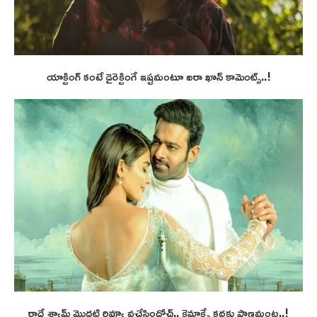
యాక్టింగ్ కంటే డైరెక్టింగే ఇష్టమంటూ ఐరా ఖాన్ కామెంట్స్..!
రాధే శ్యామ్ మొదటి రివ్యూ వచ్చేసిందోచ్.. క్లైమాక్సే కథకు ప్రాణమంట..!