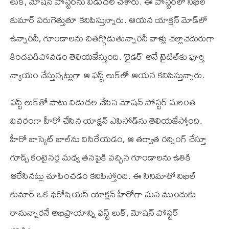
లుక్‌, మోష‌న్ పోస్ట‌ర్‌ను విడుద‌ల చేశారు. ఈ పోస్ట‌ర్‌లో నిఖిల్
కుమార్ ప‌రుగెత్తుతూ క‌నిపిస్తున్నారు. ఆయ‌న యాక్ష‌న్ మోడ్‌లో
ఉన్నార‌నీ, గూండాల‌ను చిత‌గ్గొడుతున్నార‌నీ వాళ్లు చెల్లాచెదురుగా
కింద‌ప‌డిపోవ‌డం తెలియ‌జేస్తుంది. ‘రైడ‌ర్’ అనే టైటిల్‌కు పూర్తి
న్యాయం చేస్తున్న‌ట్లుగా ఆ ఫ‌స్ట్ లుక్‌లో ఆయ‌న క‌నిపిస్తున్నారు.
ఫ‌స్ట్ లుక్‌తో పాటు విడుద‌ల చేసిన మోష‌న్ పోస్ట‌ర్ మ‌రింత
వివ‌రంగా హీరో చేసిన యాక్ష‌న్ ఎపిసోడ్‌ను తెలియ‌జేస్తోంది.
హీరో బాస్కెట్ బాల్‌ను విసిరేయ‌డం, ఆ త‌ర్వాత ర‌న్నింగ్ చేస్తూ
గూడ్స్ కంటైన‌ర్ల మ‌ధ్య త‌న‌పైకి వ‌చ్చిన గూండాల‌ను ఉతికి
ఆరేసిన‌ట్లు చూపించ‌డం క‌నిపిస్తోంది. ఈ సినిమాతో నిఖిల్
కుమార్ ఒక ఫెరోషియ‌స్ యాక్ష‌న్ హీరోగా మ‌న ముందుకు
రానున్నార‌నే అభిప్రాయాన్ని ఫ‌స్ట్ లుక్‌, మోష‌న్ పోస్ట‌ర్