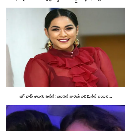
బిగ్ బాస్ తెలుగు ఓటీటీ: మొదటి వారమే ఎలిమినేట్ అయిన...