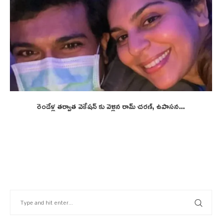
రెండేళ్ల తర్వాత వెకేషన్ కు వెళ్లిన రామ్ చరణ్, ఉపాసన...