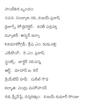
సాంకేతిక బృందం:
ర‌చ‌న‌: న‌ంద్యాల ర‌వి, విజ‌య్ ప్ర‌కాష్‌
డైలాగ్స్‌, కో-డైరెక్ట‌ర్‌: శ‌ర‌త్ చ‌క్ర‌వ‌ర్తి
మ్యూజిక్‌: అర్జున్ జ‌న్యా
సినిమాటోగ్ర‌ఫీ: శ్రీ‌ష ఎం. కుడువ‌ల్లి
ఎడిటింగ్‌: కె.ఎం. ప్ర‌కాష్‌
స్టంట్స్‌: డాక్ట‌ర్ ర‌వివ‌ర్మ‌
ఆర్ట్‌: మోహ‌న్ బి. కెరే
క్రియేటివ్ హెడ్‌: సునీల్ గౌడ‌
నిర్మాత‌: చ‌ంద్రు మ‌నోహ‌ర‌న్‌
క‌థ‌, స్క్రీన్‌ప్లే, ద‌ర్శ‌క‌త్వం: విజ‌య్ కుమార్ కొండా