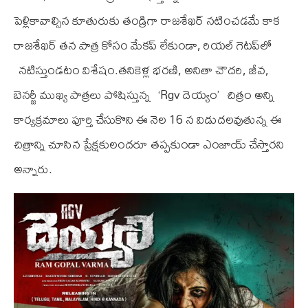
పెళ్లికావాల్సిన కూతురుకు తండ్రిగా రాజశేఖర్ నటించడమే కాక
రాజశేఖర్ తన పాత్ర కోసం మేకప్ లేకుండా, రియల్ గెటప్‌లో
నటిస్తుండటం విశేషం.తనికెళ్ల భరణి, అనితా చౌదరి, జీవ,
బెనర్జీ ముఖ్య పాత్రలు పోషిస్తున్న ‘Rgv దెయ్యం’ చిత్రం అన్ని
కార్యక్రమాలు పూర్తి చేసుకొని ఈ నెల 16 న విడుదలవుతున్న ఈ
చిత్రాన్ని చూసిన ప్రేక్షకులందరూ తప్పకుండా ఎంజాయ్ చేస్తారని
అన్నారు.