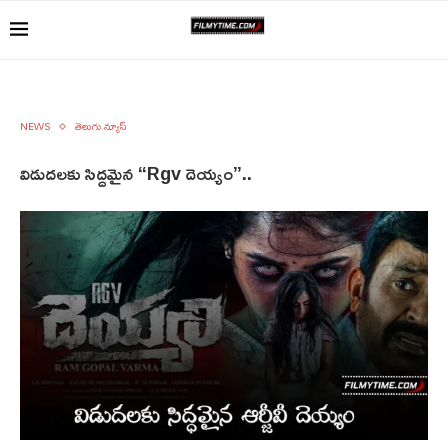
NEWS
తెలుగు న్యూస్
విడుదలకు సిద్దమైన “Rgv దెయ్యం”..