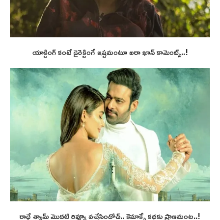
యాక్టింగ్ కంటే డైరెక్టింగే ఇష్టమంటూ ఐరా ఖాన్ కామెంట్స్..!
రాధే శ్యామ్ మొదటి రివ్యూ వచ్చేసిందోచ్.. క్లైమాక్సే కథకు ప్రాణమంట..!