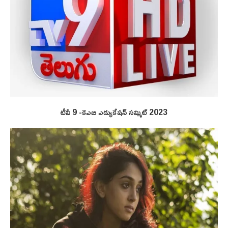
టీవీ 9 -కెఎబి ఎడ్యుకేషన్ సమ్మిట్ 2023