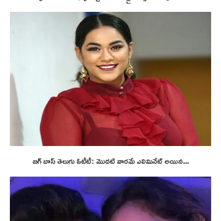
బిగ్ బాస్ తెలుగు ఓటీటీ: మొదటి వారమే ఎలిమినేట్ అయిన...