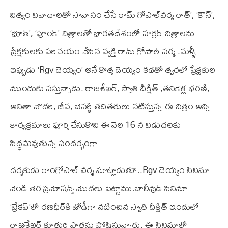
నిత్యం వివాదాలతో సావాసం చేసే రామ్‌ గోపాల్‌వర్మ రాత్’, ‘కౌన్’,
‘భూత్’, ‘ఫూంక్’ చిత్రాలతో భారతదేశంలో హర్రర్ చిత్రాలను
ప్రేక్షకులకు పరిచయం చేసిన వ్యక్తి రామ్ గోపాల్ వర్మ .మళ్ళీ
ఇప్పుడు ‘Rgv దెయ్యం’ అనే కొత్త దెయ్యం కథతో త్వరలో ప్రేక్షకుల
ముందుకు వస్తున్నాడు. రాజశేఖర్, స్వాతి దీక్షిత్ ,తనికెళ్ల భరణి,
అనితా చౌదరి, జీవ, బెనర్జీ తదితరులు నటిస్తున్న ఈ చిత్రం అన్ని
కార్యక్రమాలు పూర్తి చేసుకొని ఈ నెల 16 న విడుదలకు
సిద్ధమవుతున్న సందర్భంగా
దర్శకుడు రాంగోపాల్ వర్మ మాట్లాడుతూ..Rgv దెయ్యం సినిమా
వెండి తెర ప్రమోషన్స్ మొదలు పెట్టాము.బాలీవుడ్ సినిమా
‘బ్రేకప్’లో రణధీర్‌కి జోడీగా నటించిన స్వాతి దీక్షిత్ ఇందులో
రాజశేఖర్ కూతురి పాత్రను పోషిస్తున్నారు. ఈ సినిమాలో