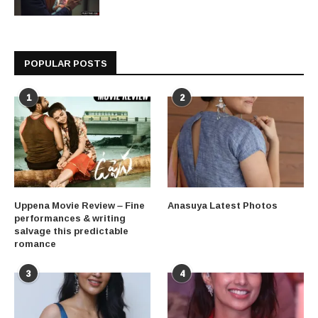
POPULAR POSTS
1
2
Uppena Movie Review – Fine
Anasuya Latest Photos
performances & writing
salvage this predictable
romance
3
4