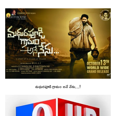
మధురపూడి గ్రామం అనే నేను…!