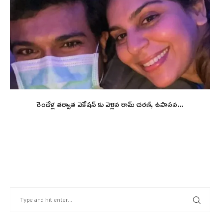
రెండేళ్ల తర్వాత వెకేషన్ కు వెళ్లిన రామ్ చరణ్, ఉపాసన...